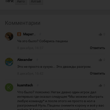
Теги:
Авто
Алтай
Комментарии
Марат .
#
thumb_up
0
Че это было? Соберись пацаны
8 декабря, 16:37
Ответить
Alexander
#
thumb_up
0
Это не просто в сухую... Это дважды разгром.
8 декабря, 16:42
Ответить
kusmitsch
#
thumb_up
3
Что было? поясняю: Нетак давно один игрок дал
интервью где сказал следущее *Мы можем обыграть
любую команду* и после этого не просто в нол а
разгромный Нуль.Пацаны снимите корону и всё у вас
пойдёт.У Алтая для пацанов неплохой тренер но