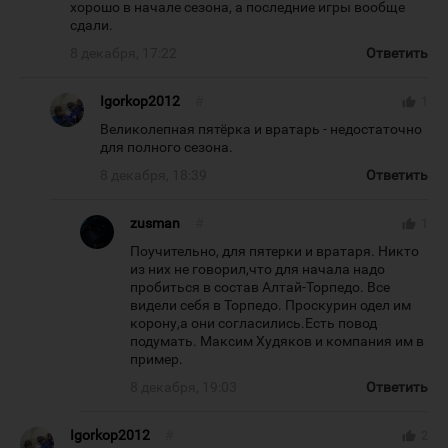
хорошо в начале сезона, а последние игры вообще
сдали.
8 декабря, 17:22
Ответить
Igorkop2012
#
thumb_up
1
Великолепная пятёрка и вратарь - недостаточно
для полного сезона.
8 декабря, 18:39
Ответить
zusman
#
thumb_up
1
Поучительно, для пятерки и вратаря. Никто
из них не говорил,что для начала надо
пробиться в состав Алтай-Торпедо. Все
видели себя в Торпедо. Проскурин одел им
корону,а они согласились.Есть повод
подумать. Максим Худяков и компания им в
пример.
8 декабря, 19:03
Ответить
Igorkop2012
#
thumb_up
2