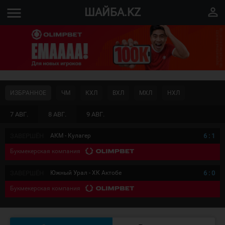
menu
perm_identity
ШАЙБА.KZ
ИЗБРАННОЕ
ЧМ
КХЛ
ВХЛ
МХЛ
НХЛ
7 АВГ.
8 АВГ.
9 АВГ.
ЗАВЕРШЁН
АКМ - Кулагер
6
:
1
Букмекерская компания
ЗАВЕРШЁН
Южный Урал - ХК Актобе
6
:
0
Букмекерская компания