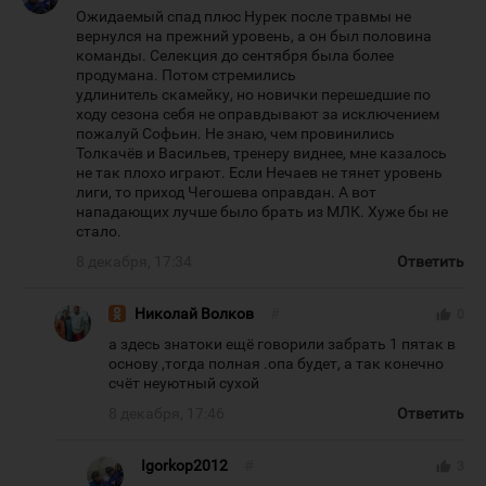
Ожидаемый спад плюс Нурек после травмы не
вернулся на прежний уровень, а он был половина
команды. Селекция до сентября была более
продумана. Потом стремились
удлинитель скамейку, но новички перешедшие по
ходу сезона себя не оправдывают за исключением
пожалуй Софьин. Не знаю, чем провинились
Толкачёв и Васильев, тренеру виднее, мне казалось
не так плохо играют. Если Нечаев не тянет уровень
лиги, то приход Чегошева оправдан. А вот
нападающих лучше было брать из МЛК. Хуже бы не
стало.
8 декабря, 17:34
Ответить
Николай Волков
#
thumb_up
0
а здесь знатоки ещё говорили забрать 1 пятак в
основу ,тогда полная .опа будет, а так конечно
счёт неуютный сухой
8 декабря, 17:46
Ответить
Igorkop2012
#
thumb_up
3