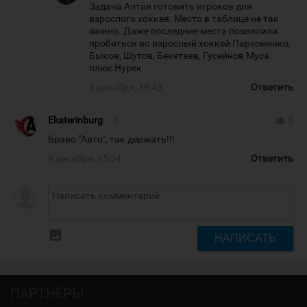
Задача Алтая готовить игроков для
взрослого хоккея. Место в таблице не так
важно. Даже последние места позволили
пробиться во взрослый хоккей Пархоменко,
Быков, Шутов, Бекетаев, Гусейнов Муса
плюс Нурек
8 декабря, 18:43
Ответить
Ekaterinburg
#
thumb_up
0
Браво "Авто", так держать!!!
9 декабря, 15:34
Ответить
insert_photo
НАПИСАТЬ
ПАРТНЁРЫ