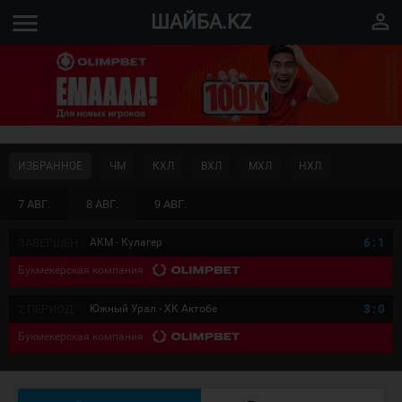
menu
perm_identity
ШАЙБА.KZ
ИЗБРАННОЕ
ЧМ
КХЛ
ВХЛ
МХЛ
НХЛ
7 АВГ.
8 АВГ.
9 АВГ.
ЗАВЕРШЁН
АКМ - Кулагер
6
:
1
Букмекерская компания
2 ПЕРИОД
Южный Урал - ХК Актобе
3
:
0
Букмекерская компания