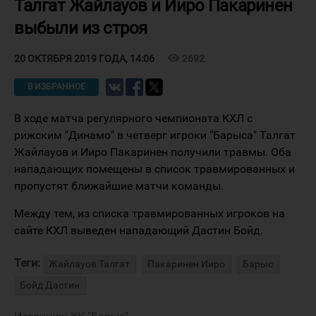
Талгат Жайлауов и Ииро Пакаринен
выбыли из строя
visibility
2692
20 ОКТЯБРЯ 2019 ГОДА, 14:06
В ИЗБРАННОЕ
В ходе матча регулярного чемпионата КХЛ с
рижским "Динамо" в четверг игроки "Барыса" Талгат
Жайлауов и Ииро Пакаринен получили травмы. Оба
нападающих помещены в список травмированных и
пропустят ближайшие матчи команды.
Между тем, из списка травмированных игроков на
сайте КХЛ выведен нападающий Дастин Бойд.
Теги:
Жайлауов Талгат
Пакаринен Ииро
Барыс
Бойд Дастин