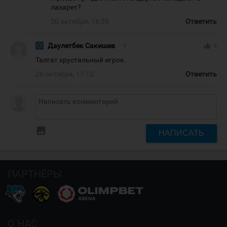
лазарет?
20 октября, 16:59
Ответить
Даулетбек Сакишев
#
thumb_up
4
Талгат хрустальный игрок.
20 октября, 17:12
Ответить
insert_photo
НАПИСАТЬ
ПАРТНЁРЫ
О НАС