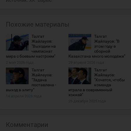
Источник:
ХК "Барыс"
Похожие материалы
Талгат
Талгат
Жайлауов:
Жайлауов: "В
"Выходим на
этом году в
чемпионат
сборной
мира с боевым настроем"
Казахстана много молодёжи"
2 мая 2026 года
29 апреля 2026 года
Талгат
Талгат
Жайлауов:
Жайлауов:
"Задача
"Хочется, чтобы
поставлена -
команда
выход в элиту"
играла в современный
хоккей"
14 апреля 2026 года
26 декабря 2025 года
Комментарии