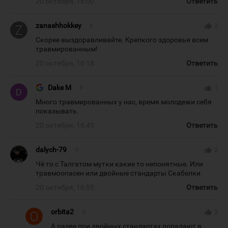
20 октября, 16:00
Ответить
zanashhokkey
#
thumb_up
2
Скорее выздоравливайте. Крепкого здоровья всем
травмированным!
20 октября, 16:18
Ответить
Dake M
#
thumb_up
1
Много травмированных у нас, время молодежи себя
показывать.
20 октября, 16:45
Ответить
dalych-79
#
thumb_up
2
Чё то с Талгатом мутки какие то непонятные. Или
травмоопасен или двойные стандарты Скабелки
20 октября, 16:55
Ответить
orbita2
#
thumb_up
2
А разве при двойных стандартах попадают в