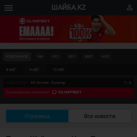
menu
perm_identity
ШАЙБА.KZ
ИЗБРАННОЕ
ЧМ
КХЛ
ВХЛ
МХЛ
НХЛ
8 АВГ.
9 АВГ.
10 АВГ.
ЗАВЕРШЁН
ХК Актобе - Кулагер
1
:
4
Букмекерская компания
Страница
Все новости