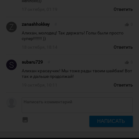
неплохо))
17 октября, 01:19
Ответить
zanashhokkey
#
thumb_up
0
Алихан, молодец! Так держать! Голы были просто
супер!!!!!!! ))
18 октября, 18:14
Ответить
subaru729
#
thumb_up
0
Алихан красаучик! Мы тоже рады твоим шайбам! Вот
так и дальше продолжай!
19 октября, 10:11
Ответить
insert_photo
НАПИСАТЬ