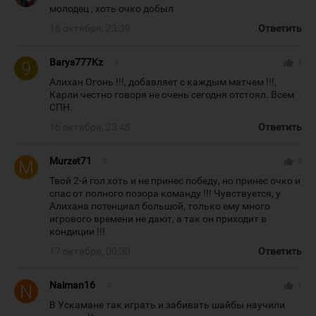
молодец , хоть очко добыл
16 октября, 23:39
Ответить
Barys777Kz
#
thumb_up
1
Алихан Огонь !!!, добавляет с каждым матчем !!!,
Карли честно говоря не очень сегодня отстоял. Всем
СПН.
16 октября, 23:45
Ответить
Murzet71
#
thumb_up
3
Твой 2-й гол хоть и не принес победу, но принес очко и
спас от полного позора команду !!! Чувствуется, у
Алихана потенциал большой, только ему много
игрового времени не дают, а так он приходит в
кондиции !!!
17 октября, 00:30
Ответить
Naiman16
#
thumb_up
1
В Ускамане так играть и забивать шайбы научили