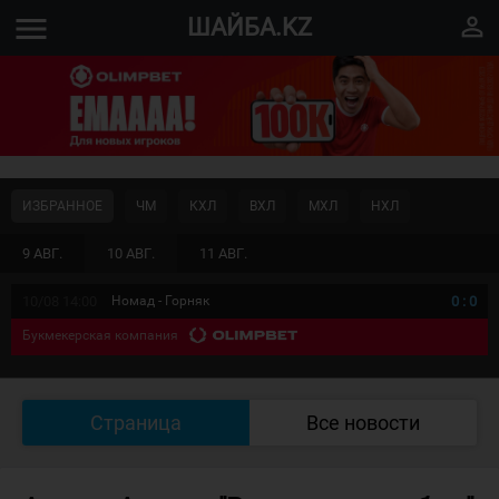
menu
perm_identity
ШАЙБА.KZ
ИЗБРАННОЕ
ЧМ
КХЛ
ВХЛ
МХЛ
НХЛ
9 АВГ.
10 АВГ.
11 АВГ.
10/08 14:00
Номад - Горняк
0
:
0
Букмекерская компания
Страница
Все новости