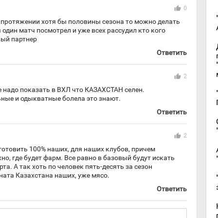
thumb_up
0
а протяжении хотя бы половины сезона то можно делать
 один матч посмотрел и уже всех рассудил кто кого
вый партнер
Ответить
thumb_up
2
 надо показать в ВХЛ что КАЗАХСТАН селен.
ьные и одыкватные болела это знают.
Ответить
thumb_up
2
готовить 100% наших, для наших клубов, причем
о, где будет фарм. Все равно в базовый будут искать
та. А так хоть по человек пять-десять за сезон
ната Казахстана наших, уже мясо.
Ответить