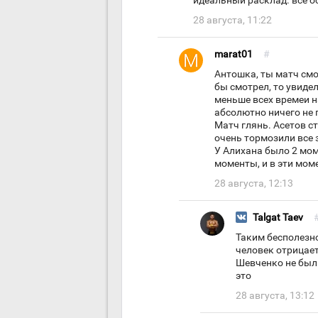
идеальный расклад. все ос
28 августа, 11:22
marat01
#
Антошка, ты матч смо
бы смотрел, то увидел
меньше всех времеи на
абсолютно ничего не 
Матч глянь. Асетов с
очень тормозили все 
У Алихана было 2 мом
моменты, и в эти мом
28 августа, 12:13
Talgat Taev
Таким бесполезно
человек отрицает
Шевченко не был 
это
28 августа, 13:12