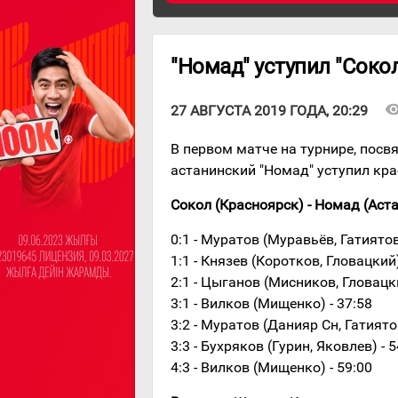
"Номад" уступил "Соко
visibil
27 АВГУСТА 2019 ГОДА, 20:29
В первом матче на турнире, пос
астанинский "Номад" уступил кра
Сокол (Красноярск) - Номад (Астана)
0:1 - Муратов (Муравьёв, Гатиятов
1:1 - Князев (Коротков, Гловацкий)
2:1 - Цыганов (Мисников, Гловацки
3:1 - Вилков (Мищенко) - 37:58
3:2 - Муратов (Данияр Сн, Гатиятов
3:3 - Бухряков (Гурин, Яковлев) - 5
4:3 - Вилков (Мищенко) - 59:00