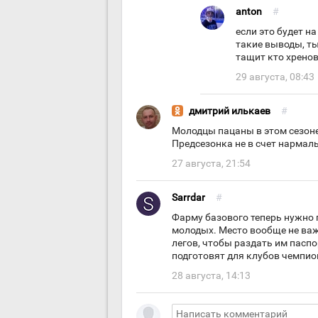
anton
#
если это будет н
такие выводы, ты
тащит кто хрено
29 августа, 08:43
дмитрий илькаев
#
Молодцы пацаны в этом сезоне
Предсезонка не в счет нармал
27 августа, 21:54
Sarrdar
#
Фарму базового теперь нужно 
молодых. Место вообще не важн
легов, чтобы раздать им паспор
подготовят для клубов чемпио
28 августа, 14:13