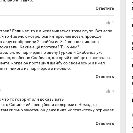
тальные - гавно.
Ответить
thumb_up
1
трел? Если нет, то и высказываться тоже глупо. Вот если
, что 4 звено смотрелось интереснее всезн, проводя
 льду сообразили 2 шайбы из 3. 1 звено - никакое,
показали. Какие ещё протеже? Ты о чем?
тарался, но партнеры по звену Гурков и Скабелка уж
звено, особенно Скабелка, который вообще не вписался.
ента, когда он протащил шайбу со своей зоны и имел
енты никого из партнёров и не было.
Ответить
#
thumb_up
3
 что то говорит или доказывать
 что Савицский Гренц были лидерами в Номаде а
там сильно заметен он даже видя их статистику отрицает
Ответить