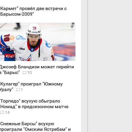
"Кармет" провёл две встречи с
"Барысом-2009"
Джозеф Бландизи может перейти
в "Барыс"
10
"Кулагер" проиграл "Южному
Уралу"
1
"Торпедо" всухую обыграло
"Номад" в предсезонном матче
14
"Снежные Барсы" всухую
проиграли "Омским Ястребам" и