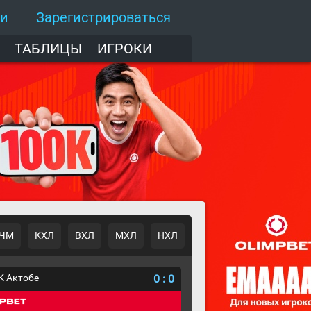
ти
Зарегистрироваться
ТАБЛИЦЫ
ИГРОКИ
ЧМ
КХЛ
ВХЛ
МХЛ
НХЛ
К Актобе
0
:
0