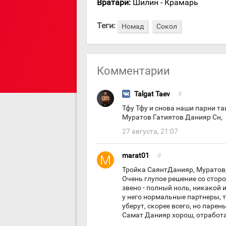
Вратари:
Шилин - Крамарь
Теги:
Номад
Сокол
Комментарии
Talgat Taev
#
Тфу Тфу и снова наши парни т
Муратов Гатиятов Данияр Сн,
27 августа, 21:07
marat01
#
Тройка СаянтДанияр, Муратов, 
Очень глупое решение со сторо
звено - полный ноль, никакой 
у него нормальные партнеры, т
уберут, скорее всего, но парен
Самат Данияр хорош, отработа