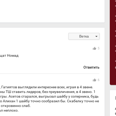
arrow_drop_down
Ветка
thumb_up
5
ащат Номад
Ответить
thumb_up
6
Гатиятов выглядили интереснее всех, играя в 4 звене.
ны ТШ ставить лидеров, без преувеличения, в 4 звено. 1
игры. Асетов старался, выгрызал шайбу у соперника, будь
о Алихан 1 шайбу точно сообразил бы. Скабелку точно не
ь откровенно слаб.
л неплохо.