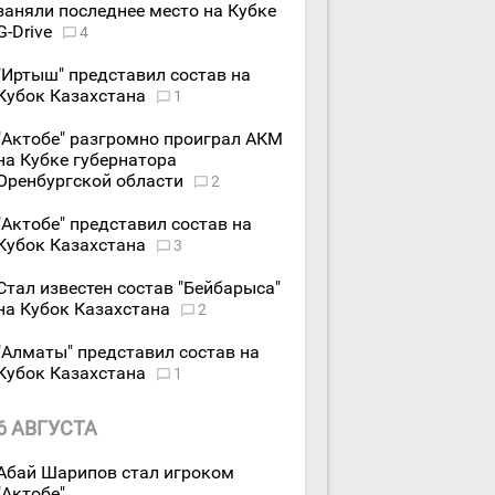
заняли последнее место на Кубке
G-Drive
4
"Иртыш" представил состав на
Кубок Казахстана
1
"Актобе" разгромно проиграл АКМ
на Кубке губернатора
Оренбургской области
2
"Актобе" представил состав на
Кубок Казахстана
3
Стал известен состав "Бейбарыса"
на Кубок Казахстана
2
"Алматы" представил состав на
Кубок Казахстана
1
6 АВГУСТА
Абай Шарипов стал игроком
"Актобе"