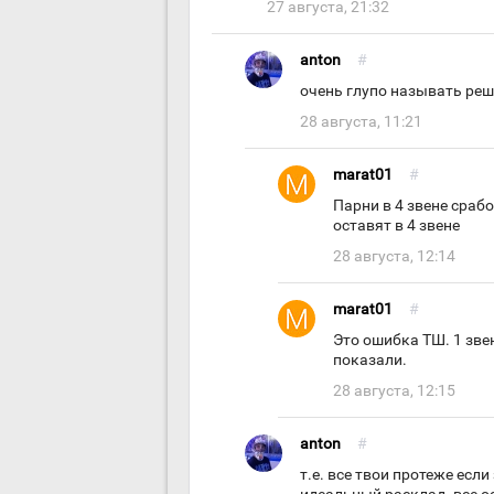
27 августа, 21:32
anton
#
очень глупо называть реш
28 августа, 11:21
marat01
#
Парни в 4 звене срабо
оставят в 4 звене
28 августа, 12:14
marat01
#
Это ошибка ТШ. 1 зве
показали.
28 августа, 12:15
anton
#
т.е. все твои протеже есл