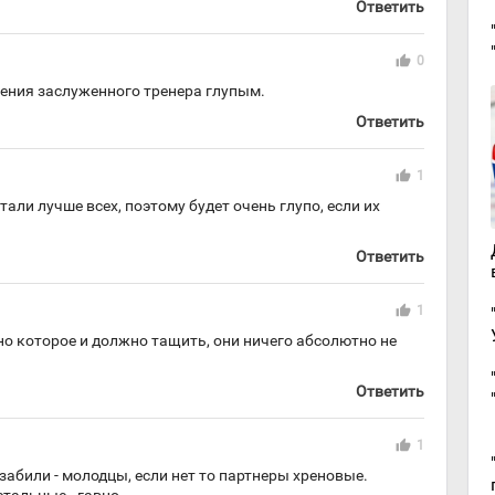
Ответить
thumb_up
0
ения заслуженного тренера глупым.
Ответить
thumb_up
1
тали лучше всех, поэтому будет очень глупо, если их
Ответить
thumb_up
1
но которое и должно тащить, они ничего абсолютно не
Ответить
thumb_up
1
и забили - молодцы, если нет то партнеры хреновые.