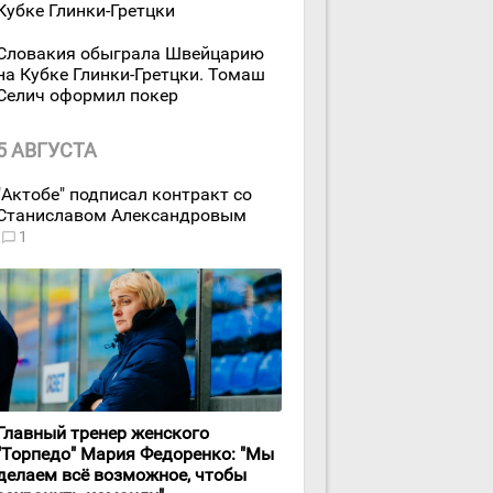
Кубке Глинки-Гретцки
Словакия обыграла Швейцарию
на Кубке Глинки-Гретцки. Томаш
Селич оформил покер
5 АВГУСТА
"Актобе" подписал контракт со
Станиславом Александровым
1
Главный тренер женского
"Торпедо" Мария Федоренко: "Мы
делаем всё возможное, чтобы