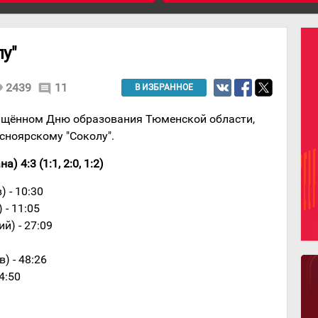
лу"
ity
2439
11
comment
В ИЗБРАННОЕ
вящённом Дню образования Тюменской области,
сноярскому "Соколу".
 4:3 (1:1, 2:0, 1:2)
) - 10:30
 - 11:05
й) - 27:09
) - 48:26
4:50