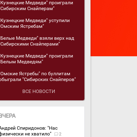
"Кузнецкие Медведи" проиграли
"Сибирским Снайперам"
"Кузнецкие Медведи" уступили
"Омским Ястребам"
"Белые Медведи" взяли верх над
"Сибирскими Снайперами"
"Кузнецкие Медведи" проиграли
"Белым Медведям"
"Омские Ястребы" по буллитам
обыграли "Сибирских Снайперов"
ВСЕ НОВОСТИ
ВЧЕРА
Андрей Спиридонов: "Нас
физически не хватило"
2