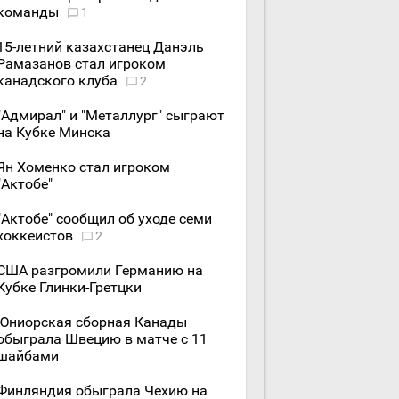
команды
1
15-летний казахстанец Данэль
Рамазанов стал игроком
канадского клуба
2
"Адмирал" и "Металлург" сыграют
на Кубке Минска
Ян Хоменко стал игроком
"Актобе"
"Актобе" сообщил об уходе семи
хоккеистов
2
США разгромили Германию на
Кубке Глинки-Гретцки
Юниорская сборная Канады
обыграла Швецию в матче с 11
шайбами
Финляндия обыграла Чехию на