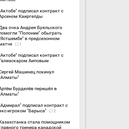
"Актобе" подписал контракт с
Арсеном Каиргелды
Два очка Андрея Буяльского
помогли "Полонии" обыграть
"Ястшембе" в предсезонном
матче
1
"Актобе" подписал контракт с
Галиаскаром Аиповым
Сергей Машинец покинул
"Алматы"
Артём Бурделёв перешёл в
"Алматы"
"Адмирал" подписал контракт с
экс-игроком "Барыса"
2
Казахстанка стала помощником
главного тренера канадской