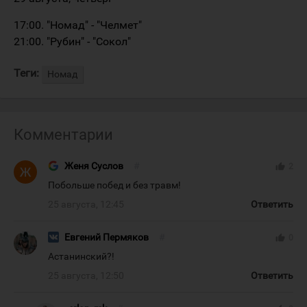
17:00. "Номад" - "Челмет"
21:00. "Рубин" - "Сокол"
Теги:
Номад
Комментарии
Женя Суслов
#
thumb_up
2
Побольше побед и без травм!
25 августа, 12:45
Ответить
Евгений Пермяков
#
thumb_up
0
Астанинский?!
25 августа, 12:50
Ответить