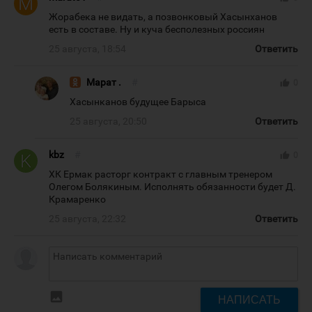
Жорабека не видать, а позвонковый Хасынханов
есть в составе. Ну и куча бесполезных россиян
25 августа, 18:54
Ответить
Марат .
#
thumb_up
0
Хасынканов будущее Барыса
25 августа, 20:50
Ответить
kbz
#
thumb_up
0
ХК Ермак расторг контракт с главным тренером
Олегом Болякиным. Исполнять обязанности будет Д.
Крамаренко
25 августа, 22:32
Ответить
insert_photo
НАПИСАТЬ