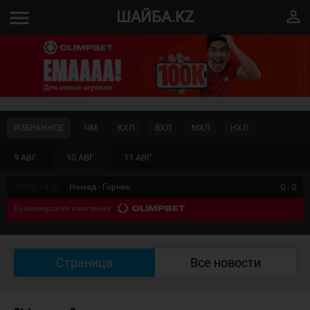
menu
perm_identity
ШАЙБА.KZ
ИЗБРАННОЕ
ЧМ
КХЛ
ВХЛ
МХЛ
НХЛ
9 АВГ.
10 АВГ.
11 АВГ.
10/08 14:00
Номад - Горняк
0
:
0
Букмекерская компания
Страница
Все новости