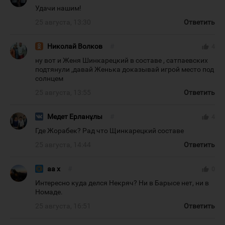
Удачи нашим!
25 августа, 13:30
Ответить
Николай Волков
#
thumb_up
4
ну вот и Женя Шинкарецкий в составе , сатпаевских
подтянули ,давай Женька доказывай игрой место под
солнцем
25 августа, 13:55
Ответить
Медет Ерланұлы
#
thumb_up
4
Где Жорабек? Рад что Щинкарецкий составе
25 августа, 14:44
Ответить
аа х
#
thumb_up
0
Интересно куда делся Некряч? Ни в Барысе нет, ни в
Номаде.
25 августа, 16:51
Ответить