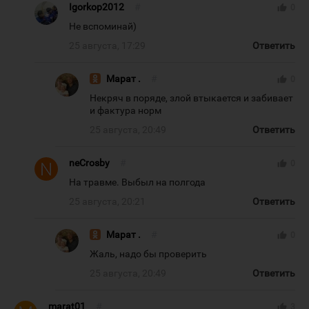
Igorkop2012
#
thumb_up
0
Не вспоминай)
25 августа, 17:29
Ответить
Марат .
#
thumb_up
0
Некряч в поряде, злой втыкается и забивает
и фактура норм
25 августа, 20:49
Ответить
neCrosby
#
thumb_up
0
На травме. Выбыл на полгода
25 августа, 20:21
Ответить
Марат .
#
thumb_up
0
Жаль, надо бы проверить
25 августа, 20:49
Ответить
marat01
#
thumb_up
3