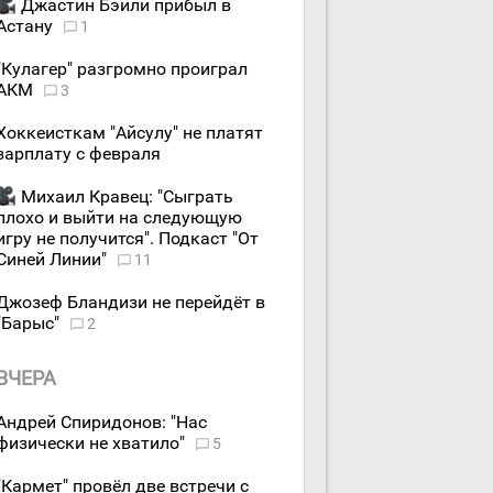
Джастин Бэйли прибыл в
Астану
1
"Кулагер" разгромно проиграл
АКМ
3
Хоккеисткам "Айсулу" не платят
зарплату с февраля
Михаил Кравец: "Сыграть
плохо и выйти на следующую
игру не получится". Подкаст "От
Синей Линии"
11
Джозеф Бландизи не перейдёт в
"Барыс"
2
ВЧЕРА
Андрей Спиридонов: "Нас
физически не хватило"
5
"Кармет" провёл две встречи с