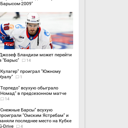
"Барысом-2009"
Джозеф Бландизи может перейти
в "Барыс"
14
"Кулагер" проиграл "Южному
Уралу"
1
"Торпедо" всухую обыграло
"Номад" в предсезонном матче
14
"Снежные Барсы" всухую
проиграли "Омским Ястребам" и
заняли последнее место на Кубке
G-Drive
4