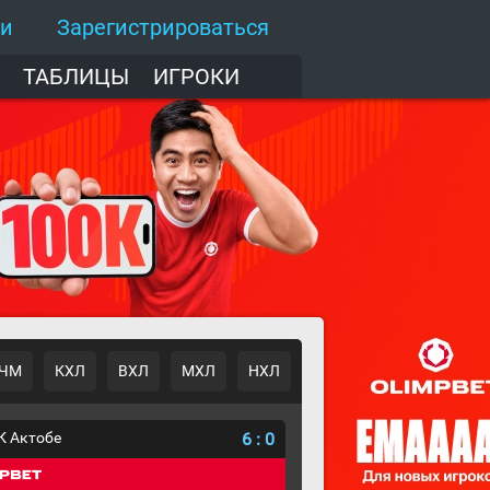
ти
Зарегистрироваться
ТАБЛИЦЫ
ИГРОКИ
ЧМ
КХЛ
ВХЛ
МХЛ
НХЛ
К Актобе
6
:
0