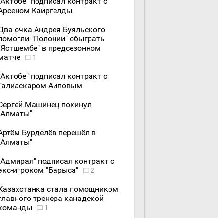
"Актобе" подписал контракт с
Арсеном Каиргелды
Два очка Андрея Буяльского
помогли "Полонии" обыграть
"Ястшембе" в предсезонном
матче
1
"Актобе" подписал контракт с
Галиаскаром Аиповым
Сергей Машинец покинул
"Алматы"
Артём Бурделёв перешёл в
"Алматы"
"Адмирал" подписал контракт с
экс-игроком "Барыса"
2
Казахстанка стала помощником
главного тренера канадской
команды
1