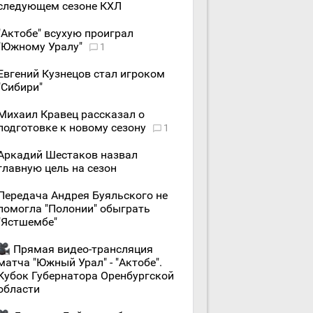
следующем сезоне КХЛ
"Актобе" всухую проиграл
"Южному Уралу"
1
Евгений Кузнецов стал игроком
"Сибири"
Михаил Кравец рассказал о
подготовке к новому сезону
1
Аркадий Шестаков назвал
главную цель на сезон
Передача Андрея Буяльского не
помогла "Полонии" обыграть
"Ястшембе"
Прямая видео-трансляция
матча "Южный Урал" - "Актобе".
Кубок Губернатора Оренбургской
области