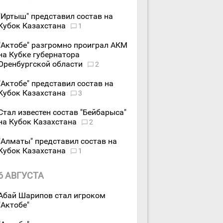
"Иртыш" представил состав на
Кубок Казахстана
1
"Актобе" разгромно проиграл АКМ
на Кубке губернатора
Оренбургской области
2
"Актобе" представил состав на
Кубок Казахстана
3
Стал известен состав "Бейбарыса"
на Кубок Казахстана
2
"Алматы" представил состав на
Кубок Казахстана
1
6 АВГУСТА
Абай Шарипов стал игроком
"Актобе"