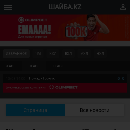
menu
perm_identity
ШАЙБА.KZ
ИЗБРАННОЕ
ЧМ
КХЛ
ВХЛ
МХЛ
НХЛ
9 АВГ.
10 АВГ.
11 АВГ.
10/08 14:00
Номад - Горняк
0
:
0
Букмекерская компания
Страница
Все новости