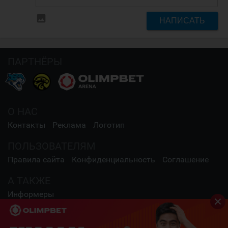
insert_photo
НАПИСАТЬ
ПАРТНЁРЫ
О НАС
Контакты
Реклама
Логотип
ПОЛЬЗОВАТЕЛЯМ
Правила сайта
Конфиденциальность
Соглашение
А ТАКЖЕ
Информеры
СОЦИАЛЬНЫЕ СЕТИ