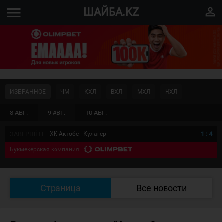
menu
perm_identity
ШАЙБА.KZ
ИЗБРАННОЕ
ЧМ
КХЛ
ВХЛ
МХЛ
НХЛ
8 АВГ.
9 АВГ.
10 АВГ.
ЗАВЕРШЁН
ХК Актобе - Кулагер
1
:
4
Букмекерская компания
Страница
Все новости