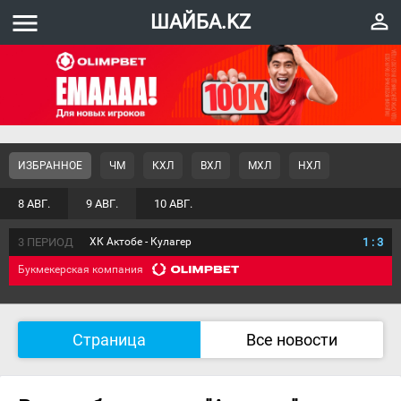
menu
perm_identity
ШАЙБА.KZ
ИЗБРАННОЕ
ЧМ
КХЛ
ВХЛ
МХЛ
НХЛ
8 АВГ.
9 АВГ.
10 АВГ.
3 ПЕРИОД
ХК Актобе - Кулагер
1
:
3
Букмекерская компания
Страница
Все новости