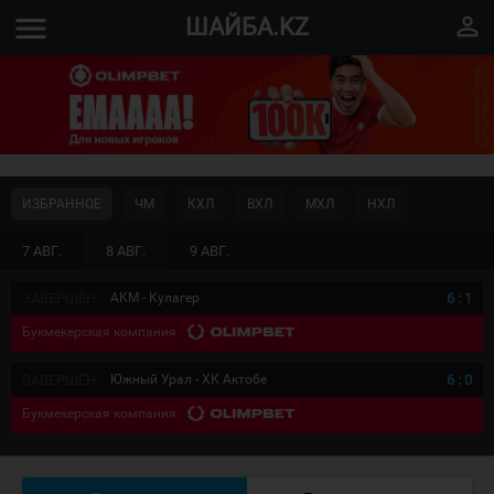
menu
perm_identity
ШАЙБА.KZ
ИЗБРАННОЕ
ЧМ
КХЛ
ВХЛ
МХЛ
НХЛ
7 АВГ.
8 АВГ.
9 АВГ.
ЗАВЕРШЁН
АКМ - Кулагер
6
:
1
Букмекерская компания
ЗАВЕРШЁН
Южный Урал - ХК Актобе
6
:
0
Букмекерская компания