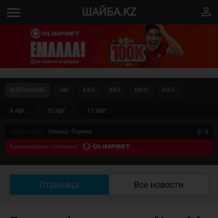
menu
perm_identity
ШАЙБА.KZ
ИЗБРАННОЕ
ЧМ
КХЛ
ВХЛ
МХЛ
НХЛ
9 АВГ.
10 АВГ.
11 АВГ.
10/08 14:00
Номад - Горняк
0
:
0
Букмекерская компания
Страница
Все новости