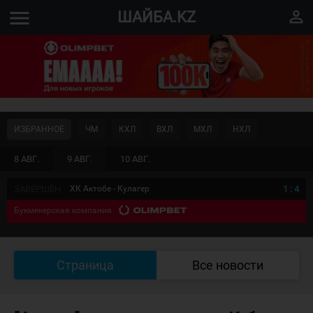
menu
perm_identity
ШАЙБА.KZ
ИЗБРАННОЕ
ЧМ
КХЛ
ВХЛ
МХЛ
НХЛ
8 АВГ.
9 АВГ.
10 АВГ.
ЗАВЕРШЁН
ХК Актобе - Кулагер
1
:
4
Букмекерская компания
Страница
Все новости