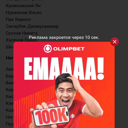
Калиновский Ян
Нуржанов Ильяс
Пак Кирилл
Сапарбек Динмухаммед
Суслов Никита
Реклама закроется через
10
сек.
Хасенов Ернур
Шклярук Родион
Нападающие
Аманжолов Адиль
Баранов Дмитрий
Вильчинский Егор
Карпасов Никита
Кисель Игорь
Клепко Иван
Клочков Богдан
Нигай Антон
Пушкарёв Дмитрий