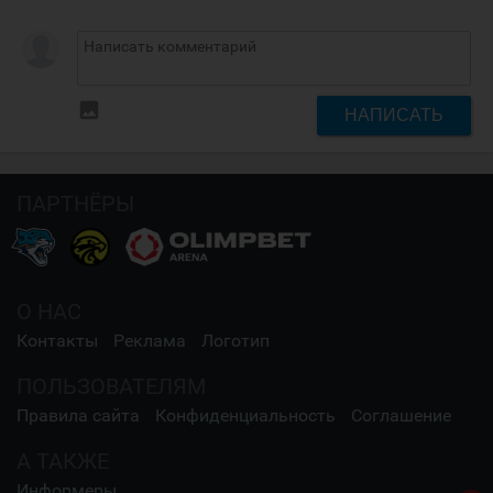
insert_photo
НАПИСАТЬ
ПАРТНЁРЫ
О НАС
Контакты
Реклама
Логотип
ПОЛЬЗОВАТЕЛЯМ
Правила сайта
Конфиденциальность
Соглашение
А ТАКЖЕ
Информеры