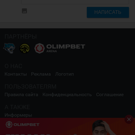
insert_photo
НАПИСАТЬ
ПАРТНЁРЫ
О НАС
Контакты
Реклама
Логотип
ПОЛЬЗОВАТЕЛЯМ
Правила сайта
Конфиденциальность
Соглашение
А ТАКЖЕ
Информеры
СОЦИАЛЬНЫЕ СЕТИ