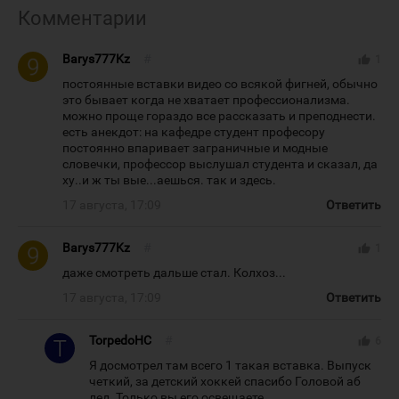
Комментарии
Barys777Kz
#
thumb_up
1
постоянные вставки видео со всякой фигней, обычно
это бывает когда не хватает профессионализма.
можно проще гораздо все рассказать и преподнести.
есть анекдот: на кафедре студент професору
постоянно впаривает заграничные и модные
словечки, профессор выслушал студента и сказал, да
ху..и ж ты вые...аешься. так и здесь.
17 августа, 17:09
Ответить
Barys777Kz
#
thumb_up
1
даже смотреть дальше стал. Колхоз...
17 августа, 17:09
Ответить
TorpedoHC
#
thumb_up
6
Я досмотрел там всего 1 такая вставка. Выпуск
четкий, за детский хоккей спасибо Головой аб
лед. Только вы его освещаете.