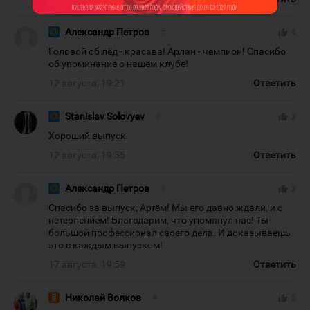
Александр Петров
#
thumb_up
4
Головой об лёд - красава! Арлан - чемпион! Спасибо
об упоминание о нашем клубе!
17 августа, 19:21
Ответить
Stanislav Solovyev
#
thumb_up
2
Хороший выпуск.
17 августа, 19:55
Ответить
Александр Петров
#
thumb_up
2
Спасибо за выпуск, Артём! Мы его давно ждали, и с
нетерпением! Благодарим, что упомянул нас! Ты
большой профессионал своего дела. И доказываешь
это с каждым выпуском!
17 августа, 19:59
Ответить
Николай Волков
#
thumb_up
2