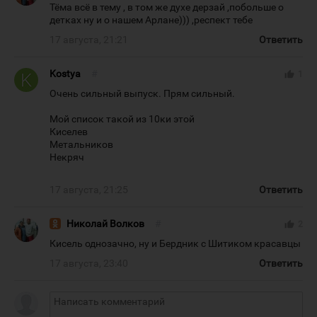
Тёма всё в тему , в том же духе дерзай ,побольше о
детках ну и о нашем Арлане))) ,респект тебе
17 августа, 21:21
Ответить
Kostya
#
thumb_up
1
Очень сильный выпуск. Прям сильный.
Мой список такой из 10ки этой
Киселев
Метальников
Некряч
17 августа, 21:25
Ответить
Николай Волков
#
thumb_up
2
Кисель однозачно, ну и Бердник с Шитиком красавцы
17 августа, 23:40
Ответить