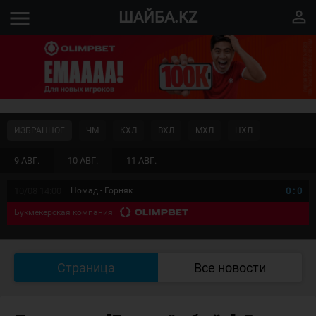
menu
perm_identity
ШАЙБА.KZ
ИЗБРАННОЕ
ЧМ
КХЛ
ВХЛ
МХЛ
НХЛ
9 АВГ.
10 АВГ.
11 АВГ.
10/08 14:00
Номад - Горняк
0
:
0
Букмекерская компания
Страница
Все новости