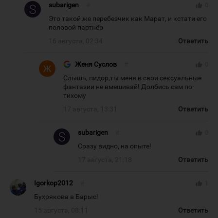
subarigen
#
thumb_up
0
Это такой же перебезчик как Марат, и кстати его
половой партнёр
16 августа, 02:34
Ответить
Женя Суслов
#
thumb_up
0
Слышь, пидор,ты меня в свои сексуальные
фантазии не вмешивай! Долбись сам по-
тихому
17 августа, 13:31
Ответить
subarigen
#
thumb_up
0
Сразу видно, на опыте!
17 августа, 21:18
Ответить
Igorkop2012
#
thumb_up
1
Бухрякова в Барыс!
15 августа, 08:11
Ответить