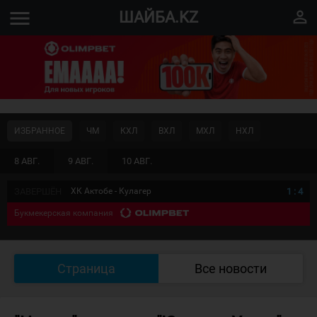
menu
perm_identity
ШАЙБА.KZ
ИЗБРАННОЕ
ЧМ
КХЛ
ВХЛ
МХЛ
НХЛ
8 АВГ.
9 АВГ.
10 АВГ.
ЗАВЕРШЁН
ХК Актобе - Кулагер
1
:
4
Букмекерская компания
Страница
Все новости