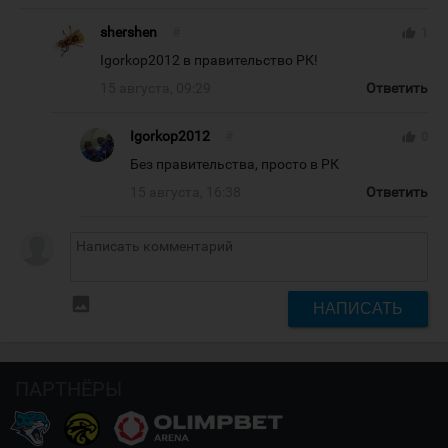
shershen
#
thumb_up
1
Igorkop2012 в правительство РК!
15 августа, 09:29
Ответить
Igorkop2012
#
thumb_up
0
Без правительства, просто в РК
15 августа, 16:38
Ответить
insert_photo
НАПИСАТЬ
ПАРТНЁРЫ