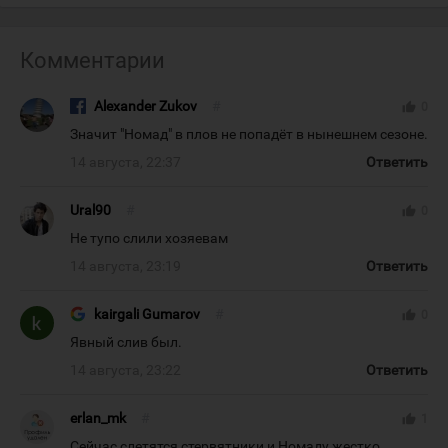
Комментарии
Alexander Zukov
#
thumb_up
0
Значит "Номад" в плов не попадёт в нынешнем сезоне.
14 августа, 22:37
Ответить
Ural90
#
thumb_up
0
Не тупо слили хозяевам
14 августа, 23:19
Ответить
kairgali Gumarov
#
thumb_up
0
Явный слив был.
14 августа, 23:22
Ответить
erlan_mk
#
thumb_up
1
Сейчас слетятся стервятники и Номаду жестко