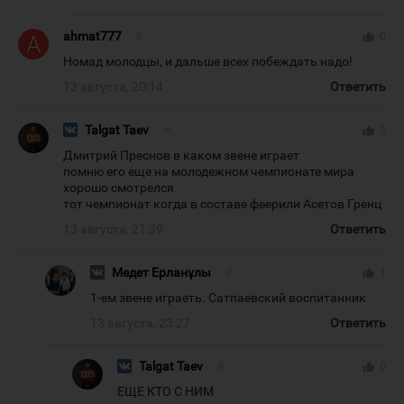
ahmat777
#
thumb_up
0
Номад молодцы, и дальше всех побеждать надо!
13 августа, 20:14
Ответить
Talgat Taev
#
thumb_up
3
Дмитрий Преснов в каком звене играет
помню его еще на молодежном чемпионате мира
хорошо смотрелся
тот чемпионат когда в составе феерили Асетов Гренц
13 августа, 21:39
Ответить
Медет Ерланұлы
#
thumb_up
1
1-ем звене играеть. Сатпаевский воспитанник
13 августа, 23:27
Ответить
Talgat Taev
#
thumb_up
0
ЕЩЕ КТО С НИМ