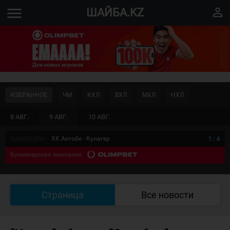
menu
perm_identity
ШАЙБА.KZ
ИЗБРАННОЕ
ЧМ
КХЛ
ВХЛ
МХЛ
НХЛ
8 АВГ.
9 АВГ.
10 АВГ.
ЗАВЕРШЁН
ХК Актобе - Кулагер
1
:
4
Букмекерская компания
Страница
Все новости