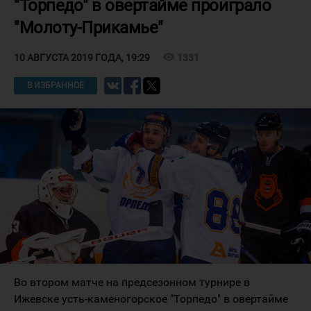
"Торпедо" в овертайме проиграло
"Молоту-Прикамье"
visibility
1331
10 АВГУСТА 2019 ГОДА, 19:29
В ИЗБРАННОЕ
Во втором матче на предсезонном турнире в
Ижевске усть-каменогорское "Торпедо" в овертайме