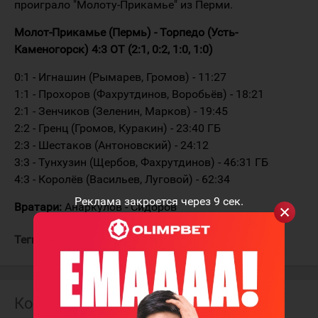
проиграло "Молоту-Прикамье" из Перми.
Молот-Прикамье (Пермь) - Торпедо (Усть-
Каменогорск) 4:3 ОТ (2:1, 0:2, 1:0, 1:0)
0:1 - Игнашин (Рымарев, Громов) - 11:27
1:1 - Прохоров (Фахрутдинов, Воробьёв) - 18:21
2:1 - Зенчиков (Зеленин, Марков) - 19:45
2:2 - Гренц (Громов, Куракин) - 23:40 ГБ
2:3 - Шестаков (Антоновский) - 24:12
3:3 - Тунхузин (Щербов, Фахрутдинов) - 46:31 ГБ
4:3 - Королёв (Васильев, Луговой) - 62:34
Реклама закроется через
9
сек.
Вратари:
Анаркулов - Сидоров
Теги:
Торпедо
Молот-Прикамье
Комментарии