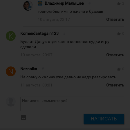
Владимир Малышев
#
thumb_up
2
говном был им по жизни и будешь
10 августа, 23:17
Ответить
Komendantagain123
#
thumb_up
0
Буллит Дацук отдыхает в концовке судьи игру
сделали
10 августа, 20:07
Ответить
Neznaika
#
thumb_up
0
На сраную калину уже давно не надо реагировать
11 августа, 00:01
Ответить
insert_photo
НАПИСАТЬ