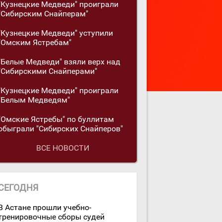
"Кузнецкие Медведи" проиграли
"Сибирским Снайперам"
"Кузнецкие Медведи" уступили
"Омским Ястребам"
"Белые Медведи" взяли верх над
"Сибирскими Снайперами"
"Кузнецкие Медведи" проиграли
"Белым Медведям"
"Омские Ястребы" по буллитам
обыграли "Сибирских Снайперов"
ВСЕ НОВОСТИ
СЕГОДНЯ
В Астане прошли учебно-
тренировочные сборы судей