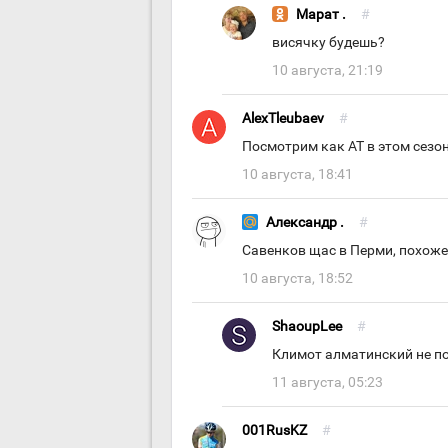
Марат .
#
висячку будешь?
10 августа, 21:19
AlexTleubaev
#
Посмотрим как АТ в этом сезо
10 августа, 18:41
Александр .
#
Савенков щас в Перми, похоже
10 августа, 18:52
ShaoupLee
#
Климот алматинский не п
11 августа, 05:23
001RusKZ
#