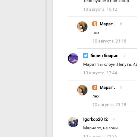
Тебя лучше в пахтакор
10 августа, 16:12
Марат .
#
пнх
10 августа, 21:18
барин боярин
#
Марат ты клоун.Непуть.Ид
10 августа, 17:44
Марат .
#
пнх
10 августа, 21:18
Igorkop2012
#
Марчело, не гони...
10 августа, 22:26