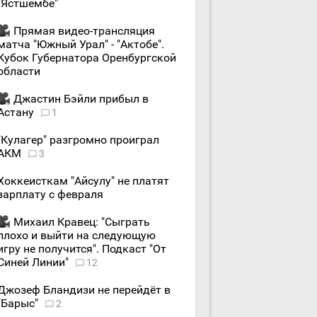
"Ястшембе"
Прямая видео-трансляция
матча "Южный Урал" - "Актобе".
Кубок Губернатора Оренбургской
области
Джастин Бэйли прибыл в
Астану
1
"Кулагер" разгромно проиграл
АКМ
3
Хоккеисткам "Айсулу" не платят
зарплату с февраля
Михаил Кравец: "Сыграть
плохо и выйти на следующую
игру не получится". Подкаст "От
Синей Линии"
12
Джозеф Бландизи не перейдёт в
"Барыс"
2