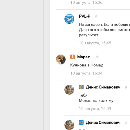
10 августа, 15:36
PVL-P
#
Не согласен. Если победы 
Для того чтобы звенья хо
результат.
10 августа, 15:45
Марат .
#
Куянова в Номад
10 августа, 16:04
Денис Симaнович
#
Тебя
Может на калыму
10 августа, 16:09
Денис Симaнович
#