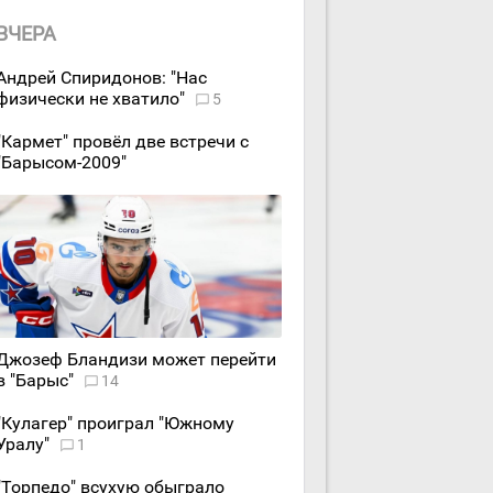
ВЧЕРА
Андрей Спиридонов: "Нас
физически не хватило"
5
"Кармет" провёл две встречи с
"Барысом-2009"
Джозеф Бландизи может перейти
в "Барыс"
14
"Кулагер" проиграл "Южному
Уралу"
1
"Торпедо" всухую обыграло