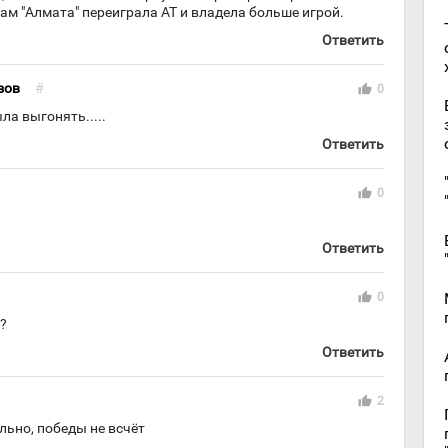
кам "Алмата" переиграла АТ и владела больше игрой.
Ответить
зов
#
thumb_up
0
ла выгонять.....
Ответить
thumb_up
0
Ответить
thumb_up
0
?
Ответить
thumb_up
2
ально, победы не всчёт