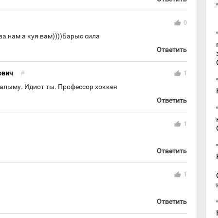
thumb_up
0
ва нам а куя вам))))Барыс сила
Ответить
ович
#
thumb_up
1
калыму. Идиот ты. Профессор хоккея
Ответить
thumb_up
1
Ответить
thumb_up
1
Ответить