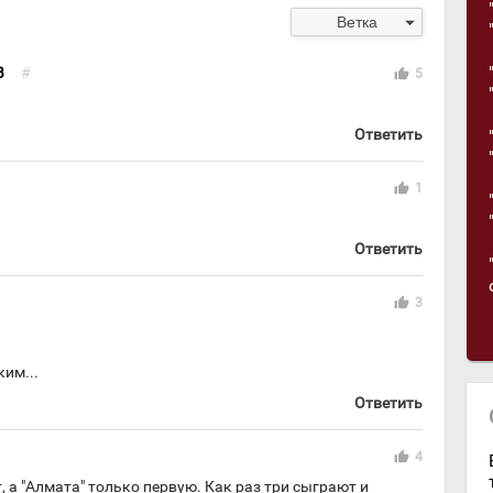
arrow_drop_down
Ветка
В
#
thumb_up
5
Ответить
thumb_up
1
Ответить
thumb_up
3
ким...
Ответить
thumb_up
4
т, а "Алмата" только первую. Как раз три сыграют и