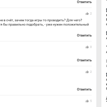
Ответить
thumb_up
2
не в счёт, зачем тогда игры то проводить? Для чего?
тя бы правильно подобрать, - уже нужен положительный
Ответить
thumb_up
0
Ответить
thumb_up
2
Ответить
thumb_up
5