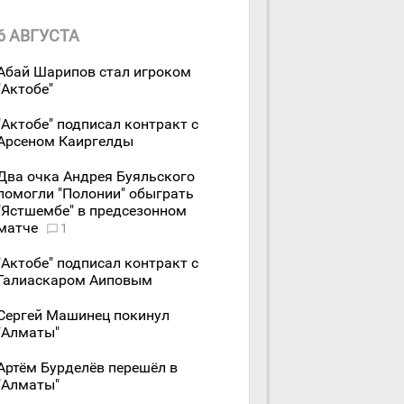
6 АВГУСТА
Абай Шарипов стал игроком
"Актобе"
"Актобе" подписал контракт с
Арсеном Каиргелды
Два очка Андрея Буяльского
помогли "Полонии" обыграть
"Ястшембе" в предсезонном
матче
1
"Актобе" подписал контракт с
Галиаскаром Аиповым
Сергей Машинец покинул
"Алматы"
Артём Бурделёв перешёл в
"Алматы"