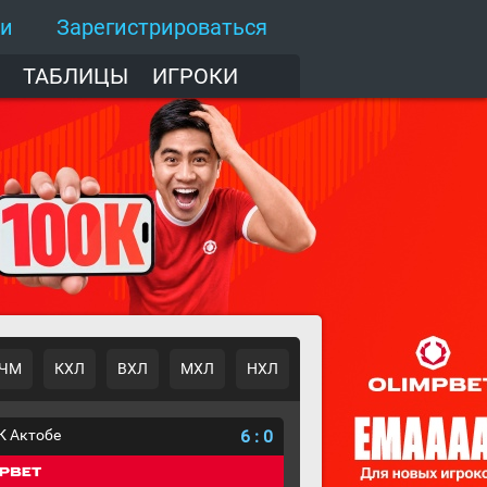
ти
Зарегистрироваться
ТАБЛИЦЫ
ИГРОКИ
ЧМ
КХЛ
ВХЛ
МХЛ
НХЛ
К Актобе
6
:
0