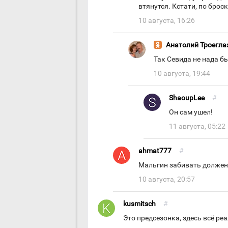
втянутся. Кстати, по брос
10 августа, 16:26
Анатолий Троегла
Так Севида не нада бы
10 августа, 19:44
ShaoupLee
#
Он сам ушел!
11 августа, 05:22
ahmat777
#
Мальгин забивать должен
10 августа, 20:57
kusmitsch
#
Это предсезонка, здесь всё ре