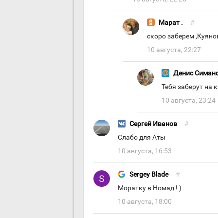
Марат .
#
скоро заберем ,Куяно
10 августа, 22:27
Денис Симaн
Тебя заберут на 
10 августа, 23:24
Сергей Иванов
#
Слабо для Аты
10 августа, 16:53
Sergey Blade
#
Моратку в Номад ! )
10 августа, 18:00