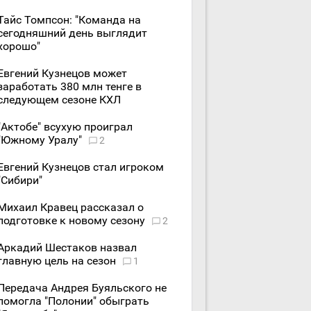
Тайс Томпсон: "Команда на
сегодняшний день выглядит
хорошо"
Евгений Кузнецов может
заработать 380 млн тенге в
следующем сезоне КХЛ
"Актобе" всухую проиграл
"Южному Уралу"
2
Евгений Кузнецов стал игроком
"Сибири"
Михаил Кравец рассказал о
подготовке к новому сезону
2
Аркадий Шестаков назвал
главную цель на сезон
1
Передача Андрея Буяльского не
помогла "Полонии" обыграть