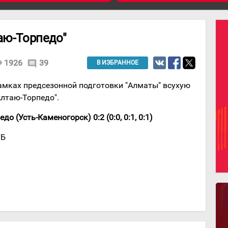
аю-Торпедо"
ity
1926
39
comment
В ИЗБРАННОЕ
амках предсезонной подготовки "Алматы" всухую
Алтаю-Торпедо".
о (Усть-Каменогорск) 0:2 (0:0, 0:1, 0:1)
ГБ