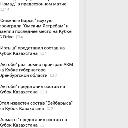
"Номад" в предсезонном матче
14
"Снежные Барсы" всухую
проиграли "Омским Ястребам" и
заняли последнее место на Кубке
G-Drive
4
"Иртыш" представил состав на
Кубок Казахстана
1
"Актобе" разгромно проиграл АКМ
на Кубке губернатора
Оренбургской области
2
"Актобе" представил состав на
Кубок Казахстана
3
Стал известен состав "Бейбарыса"
на Кубок Казахстана
2
"Алматы" представил состав на
Кубок Казахстана
1