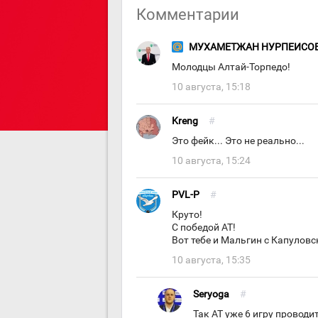
Комментарии
МУХАМЕТЖАН НУРПЕИСО
Молодцы Алтай-Торпедо!
10 августа, 15:18
Kreng
#
Это фейк... Это не реально...
10 августа, 15:24
PVL-P
#
Круто!
С победой АТ!
Вот тебе и Мальгин с Капуловс
10 августа, 15:35
Seryoga
#
Так АТ уже 6 игру проводи