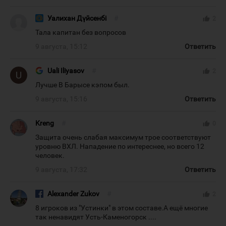
Уалихан Дүйсенбі
#
thumb_up
2
Тала капитан без вопросов
9 августа, 15:12
Ответить
Uali Iliyasov
#
thumb_up
2
Лучше В Барысе кэпом был.
9 августа, 15:16
Ответить
Kreng
#
thumb_up
0
Защита очень слабая максимум трое соответствуют
уровню ВХЛ. Нападение по интереснее, но всего 12
человек.
9 августа, 17:32
Ответить
Alexander Zukov
#
thumb_up
2
8 игроков из "Устинки" в этом составе.А ещё многие
так ненавидят Усть-Каменогорск ....