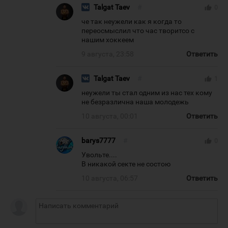
Talgat Taev
#
thumb_up
0
че так неужели как я когда то
переосмыслил что час творитсо с
нашим хоккеем
9 августа, 23:58
Ответить
Talgat Taev
#
thumb_up
1
неужели ты стал одним из нас тех кому
не безразлична наша молодежь
10 августа, 00:01
Ответить
barys7777
#
thumb_up
0
Увольте....
В никакой секте не состою
10 августа, 06:57
Ответить