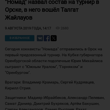
"Номад" назвал состав на турнир в
Орске, в него вошёл Талгат
Жайлауов
visibility
2680
9 АВГУСТА 2019 ГОДА, 14:17
В ИЗБРАННОЕ
Сегодня хоккеисты "Номада" отправились в Орск на
первый предсезонный турнир. На Кубке губернатора
Оренбургской области подопечные Юрия Михайлиса
сыграют с "Южным Уралом", "Горняком" и
"Оренбургом".
Вратари: Владимир Крамарь, Сергей Кудрявцев,
Кирилл Стрия.
Защитники: Мадияр Ибрайбеков, Александр Пелевин,
Самат Данияр, Дмитрий Бухряков, Артём Бакушин,
Степан Александров, Дамир Рыспаев, Рахат