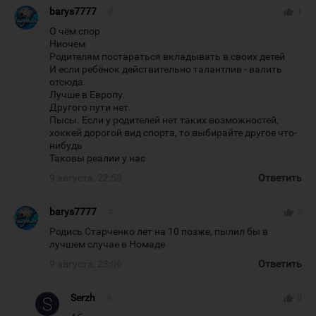
barys7777
#
thumb_up
1
О чём спор
Ниочем
Родителям постараться вкладывать в своих детей
И если ребёнок действительно талантлив - валить
отсюда.
Лучше в Европу.
Другого пути нет.
Пысы. Если у родителей нет таких возможностей,
хоккей дорогой вид спорта, то выбирайте другое что-
нибудь
Таковы реалии у нас
9 августа, 22:58
Ответить
barys7777
#
thumb_up
2
Родись Старченко лет на 10 позже, пылил бы в
лучшем случае в Номаде
9 августа, 23:06
Ответить
Serzh
#
thumb_up
0