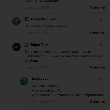
Абсолютно солидарен
9 августа, 23:09
Ответить
Alexander Zukov
#
thumb_up
0
Скорее на вредном заводе.
9 августа, 23:29
Ответить
Talgat Taev
#
thumb_up
0
Бакетаушка чего так амало заходишь на
шайбочку раньше жил же на этом сайте чего кто
то обидел
9 августа, 23:37
Ответить
barys7777
#
thumb_up
0
Смысла не вижу.
А ты езжай в район
Одиночное пикетирование не возбраняется
9 августа, 23:41
Ответить