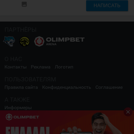
insert_photo
НАПИСАТЬ
ПАРТНЁРЫ
О НАС
Контакты
Реклама
Логотип
ПОЛЬЗОВАТЕЛЯМ
Правила сайта
Конфиденциальность
Соглашение
А ТАКЖЕ
Информеры
СОЦИАЛЬНЫЕ СЕТИ