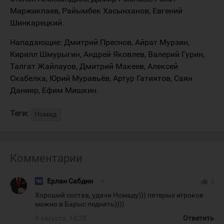
Маржикпаев, Райымбек Хасынханов, Евгений
Шинкарецкий.
Нападающие: Дмитрий Преснов, Айрат Мурзин,
Кирилл Шмурыгин, Андрей Яковлев, Валерий Гурин,
Талгат Жайлауов, Дмитрий Макеев, Алексей
Скабелка, Юрий Муравьёв, Артур Гатиятов, Саян
Данияр, Ефим Мишкин.
Теги:
Номад
Комментарии
Ерлан Сабдин
#
thumb_up
2
Хороший состав, удачи Номаду))) пятерых игроков
можно в Барыс поднять))))
9 августа, 14:28
Ответить