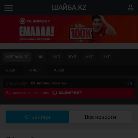
menu
perm_identity
ШАЙБА.KZ
ИЗБРАННОЕ
ЧМ
КХЛ
ВХЛ
МХЛ
НХЛ
8 АВГ.
9 АВГ.
10 АВГ.
ЗАВЕРШЁН
ХК Актобе - Кулагер
1
:
4
Букмекерская компания
Страница
Все новости