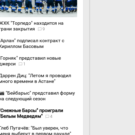
ЖХК "Торпедо" находится на
грани закрытия
9
"Арлан" подписал контракт с
Кириллом Басовым
"Горняк" представил новые
джерси
1
Даррен Диц: "Летом я проводил
много времени в Астане"
"Бейбарыс" представил форму
на следующий сезон
"Снежные Барсы" проиграли
"Белым Медведям"
4
Глеб Пугачёв: "Был уверен, что
меня выберут в первом раунде"