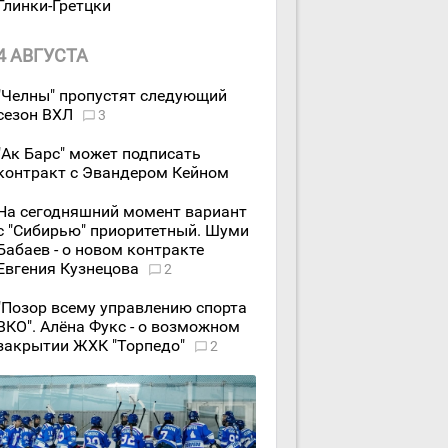
Глинки-Гретцки
4 АВГУСТА
"Челны" пропустят следующий
сезон ВХЛ
3
"Ак Барс" может подписать
контракт с Эвандером Кейном
На сегодняшний момент вариант
с "Сибирью" приоритетный. Шуми
Бабаев - о новом контракте
Евгения Кузнецова
2
"Позор всему управлению спорта
ВКО". Алёна Фукс - о возможном
закрытии ЖХК "Торпедо"
2