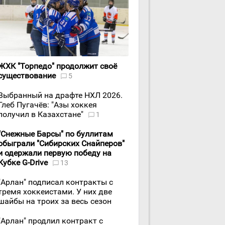
ЖХК "Торпедо" продолжит своё
существование
5
Выбранный на драфте НХЛ 2026.
Глеб Пугачёв: "Азы хоккея
получил в Казахстане"
1
"Снежные Барсы" по буллитам
обыграли "Сибирских Снайперов"
и одержали первую победу на
Кубке G-Drive
13
"Арлан" подписал контракты с
тремя хоккеистами. У них две
шайбы на троих за весь сезон
"Арлан" продлил контракт с