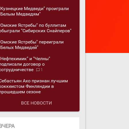
"Кузнецкие Медведи" проиграли
"Белым Медведям"
"Омские Ястребы" по буллитам
обыграли "Сибирских Снайперов"
"Омские Ястребы" переиграли
"Белых Медведей"
"Нефтехимик" и "Челны"
подписали договор о
сотрудничестве
1
Себастьян Ахо признан лучшим
хоккеистом Финляндии в
прошедшем сезоне
ВСЕ НОВОСТИ
ВЧЕРА