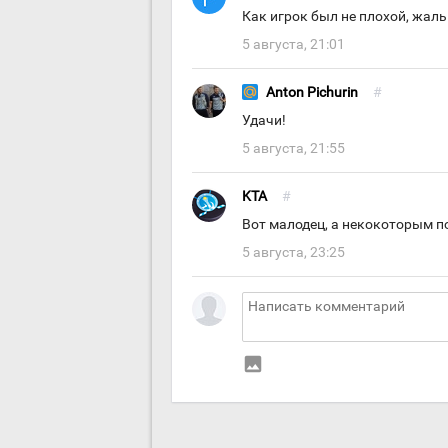
Как игрок был не плохой, жал
5 августа, 21:01
Anton Pichurin
#
Удачи!
5 августа, 21:55
KTA
#
Вот малодец, а некокоторым по
5 августа, 23:25
insert_photo