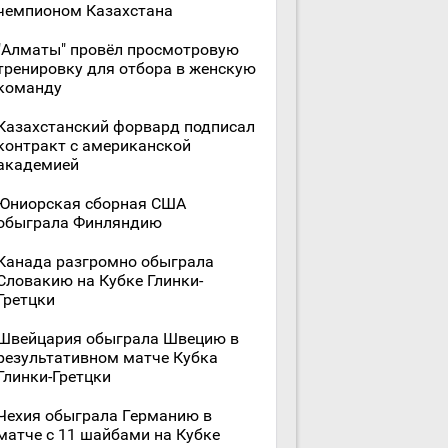
чемпионом Казахстана
"Алматы" провёл просмотровую
тренировку для отбора в женскую
команду
Казахстанский форвард подписал
контракт с американской
академией
Юниорская сборная США
обыграла Финляндию
Канада разгромно обыграла
Словакию на Кубке Глинки-
Гретцки
Швейцария обыграла Швецию в
результативном матче Кубка
Глинки-Гретцки
Чехия обыграла Германию в
матче с 11 шайбами на Кубке