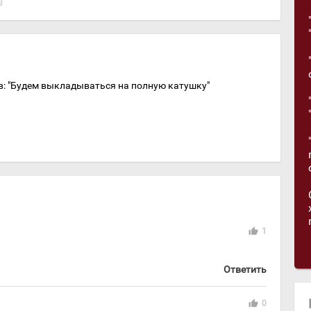
: "Будем выкладываться на полную катушку"
thumb_up
1
Ответить
thumb_up
0