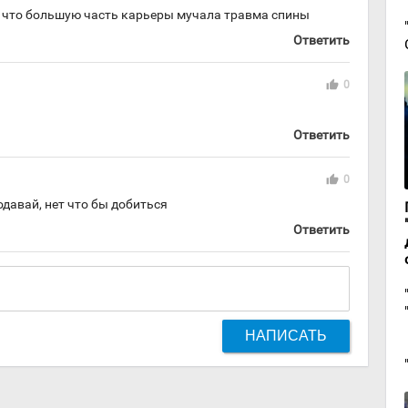
ь что большую часть карьеры мучала травма спины
Ответить
thumb_up
0
Ответить
thumb_up
0
давай, нет что бы добиться
Ответить
НАПИСАТЬ