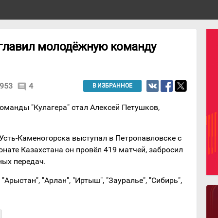
зглавил молодёжную команду
953
4
comment
В ИЗБРАННОЕ
манды "Кулагера" стал Алексей Петушков,
 Усть-Каменогорска выступал в Петропавловске с
онате Казахстана он провёл 419 матчей, забросил
ных передач.
Арыстан", "Арлан", "Иртыш", "Зауралье", "Сибирь",