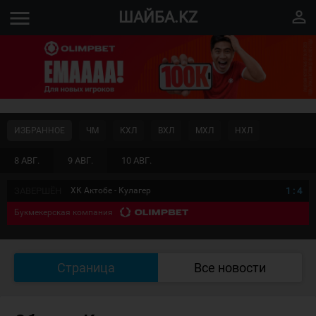
menu
perm_identity
ШАЙБА.KZ
ИЗБРАННОЕ
ЧМ
КХЛ
ВХЛ
МХЛ
НХЛ
8 АВГ.
9 АВГ.
10 АВГ.
ЗАВЕРШЁН
ХК Актобе - Кулагер
1
:
4
Букмекерская компания
Страница
Все новости