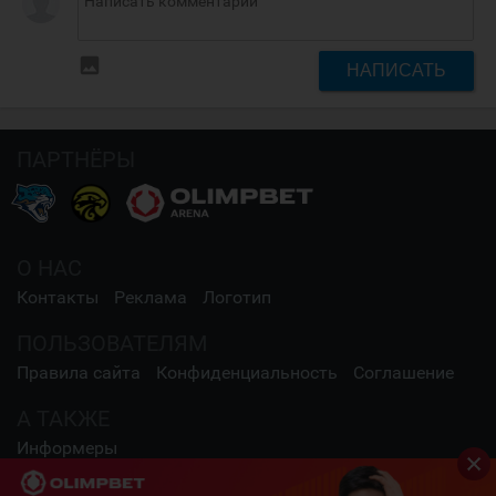
insert_photo
НАПИСАТЬ
ПАРТНЁРЫ
О НАС
Контакты
Реклама
Логотип
ПОЛЬЗОВАТЕЛЯМ
Правила сайта
Конфиденциальность
Соглашение
А ТАКЖЕ
Информеры
СОЦИАЛЬНЫЕ СЕТИ