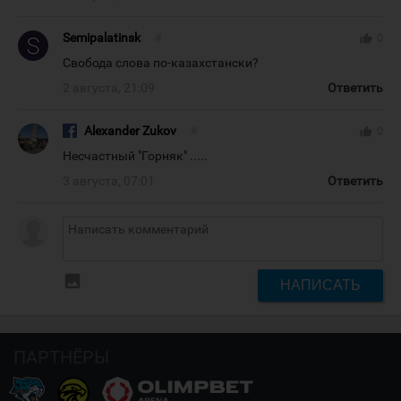
Semipalatinsk
#
thumb_up
0
Свобода слова по-казахстански?
2 августа, 21:09
Ответить
Alexander Zukov
#
thumb_up
0
Несчастный "Горняк" .....
3 августа, 07:01
Ответить
insert_photo
НАПИСАТЬ
ПАРТНЁРЫ