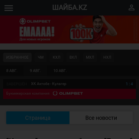
menu
perm_identity
ШАЙБА.KZ
ИЗБРАННОЕ
ЧМ
КХЛ
ВХЛ
МХЛ
НХЛ
8 АВГ.
9 АВГ.
10 АВГ.
ЗАВЕРШЁН
ХК Актобе - Кулагер
1
:
4
Букмекерская компания
Страница
Все новости