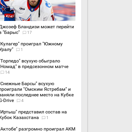
Джозеф Бландизи может перейти
в "Барыс"
17
"Кулагер" проиграл "Южному
Уралу"
1
"Торпедо" всухую обыграло
"Номад" в предсезонном матче
14
"Снежные Барсы" всухую
проиграли "Омским Ястребам" и
заняли последнее место на Кубке
G-Drive
4
"Иртыш" представил состав на
Кубок Казахстана
1
"Актобе" разгромно проиграл АКМ