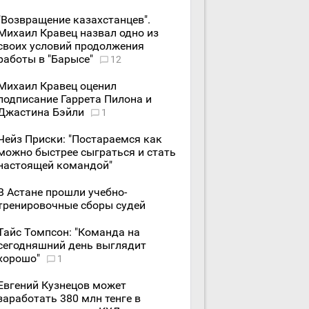
"Возвращение казахстанцев".
Михаил Кравец назвал одно из
своих условий продолжения
работы в "Барысе"
12
Михаил Кравец оценил
подписание Гаррета Пилона и
Джастина Бэйли
1
Чейз Приски: "Постараемся как
можно быстрее сыграться и стать
настоящей командой"
В Астане прошли учебно-
тренировочные сборы судей
Тайс Томпсон: "Команда на
сегодняшний день выглядит
хорошо"
1
Евгений Кузнецов может
заработать 380 млн тенге в