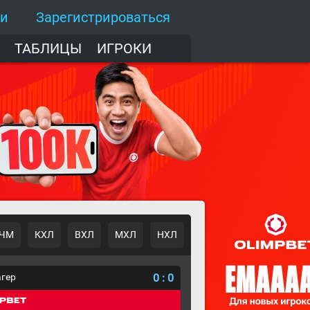
ти
Зарегистрироваться
ТАБЛИЦЫ
ИГРОКИ
ЧМ
КХЛ
ВХЛ
МХЛ
НХЛ
агер
0
:
0