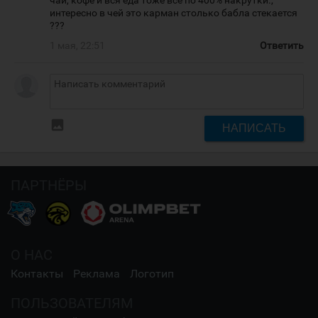
чай, кофе и вся еда тоже все по 400% накрутки.,
интересно в чей это карман столько бабла стекается
???
1 мая, 22:51
Ответить
insert_photo
НАПИСАТЬ
ПАРТНЁРЫ
О НАС
Контакты
Реклама
Логотип
ПОЛЬЗОВАТЕЛЯМ