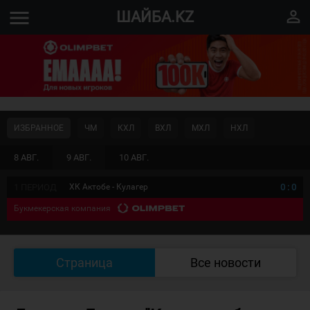
menu
perm_identity
ШАЙБА.KZ
ИЗБРАННОЕ
ЧМ
КХЛ
ВХЛ
МХЛ
НХЛ
8 АВГ.
9 АВГ.
10 АВГ.
1 ПЕРИОД
ХК Актобе - Кулагер
0
:
0
Букмекерская компания
Страница
Все новости