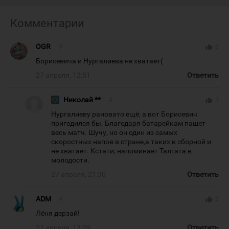
Комментарии
OGR
#
thumb_up
0
Борисевича и Нургалиева не хватает(
27 апреля, 12:51
Ответить
Николай **
#
thumb_up
1
Нургалиеву рановато ещё, а вот Борисевич
пригодился бы. Благодаря батарейкам пашет
весь матч. Шучу, но он один из самых
скоростных напов в стране,а таких в сборной и
не хватает. Кстати, напоминает Талгата в
молодости.
27 апреля, 21:30
Ответить
ADM
#
thumb_up
2
Лёня дерзай!
27 апреля, 13:39
Ответить