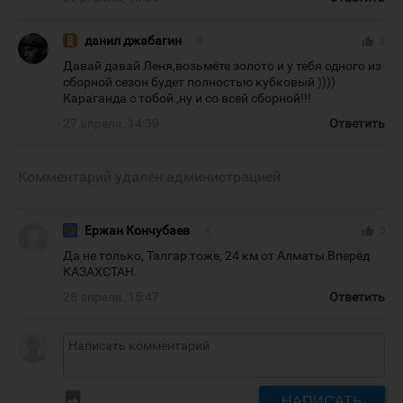
данил джабагин
#
thumb_up
3
Давай давай Леня,возьмёте золото и у тебя одного из
сборной сезон будет полностью кубковый ))))
Караганда с тобой ,ну и со всей сборной!!!
27 апреля, 14:39
Ответить
Комментарий удалён администрацией
Ержан Кончубаев
#
thumb_up
0
Да не только, Талгар тоже, 24 км от Алматы Вперёд
КАЗАХСТАН.
28 апреля, 15:47
Ответить
insert_photo
НАПИСАТЬ