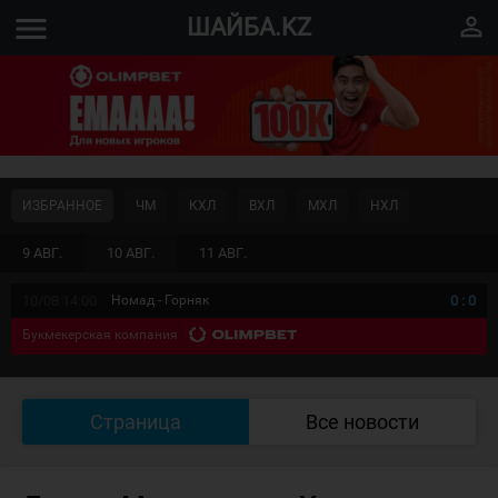
menu
perm_identity
ШАЙБА.KZ
ИЗБРАННОЕ
ЧМ
КХЛ
ВХЛ
МХЛ
НХЛ
9 АВГ.
10 АВГ.
11 АВГ.
10/08 14:00
Номад - Горняк
0
:
0
Букмекерская компания
Страница
Все новости