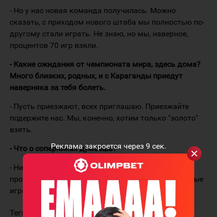
- Но у нас новая команда получилась. Можно
сказать, с приходом нового штаба мы полностью по-
другому стали играть. Не знаю, но мы, наверное,
процентов 70 игр взяли.
- Какие ожидания от чемпионата мира, здесь дома?
Много близких, родных, и с Караганды приедут
наверняка за тебя болеть.
- Пусть приезжают, всех приглашаю. Приезжайте
подержите нас. Мы, конечно, хотим только "золото"
взять.
Реклама закроется через
9
сек.
- Что о соперниках думаешь?
- Ничего не думаю. Не знаю даже, кто там. С
прошлого года команды всё равно меняются. Новые
игроки. Главное - на своей игре сосредоточиться.
Теги:
Метальников Леонид
Сборная Казахстана