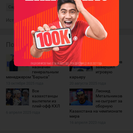
Сарыарка
Источник:
Sports.kz
Похожие материалы
Леонид
Леонид
Метальников
Метальников
назначен
завершил
генеральным
игровую
менеджером "Барыса"
карьеру
13 октября 2025 года
20 августа 2025 года
Все
Леонид
казахстанцы
Метальников
вылетели из
не сыграет за
плей-офф КХЛ
сборную
Казахстана на чемпионате
6 апреля 2025 года
мира
16 апреля 2023 года