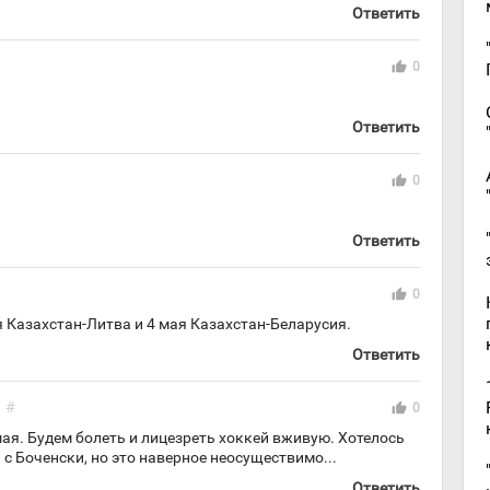
Ответить
thumb_up
0
Ответить
thumb_up
0
Ответить
thumb_up
0
я Казахстан-Литва и 4 мая Казахстан-Беларусия.
Ответить
#
thumb_up
0
 мая. Будем болеть и лицезреть хоккей вживую. Хотелось
 с Боченски, но это наверное неосуществимо...
Ответить