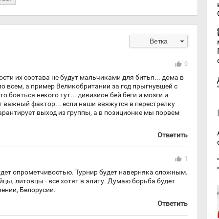
arrow_drop_down
Ветка
thumb_up
0
ти их состава не будут мальчиками для битья... дома в
о всем, а пример Великобритании за год прыгнувшей с
то бояться некого тут... дивизион бей беги и мозги и
ут важный фактор... если наши ввяжутся в перестрелку
гарантирует выход из группы, а в позиционке мы порвем
Ответить
thumb_up
1
удет опрометчивостью. Турнир будет наверняка сложным.
цы, литовцы - все хотят в элиту. Думаю борьба будет
вении, Белорусии.
Ответить