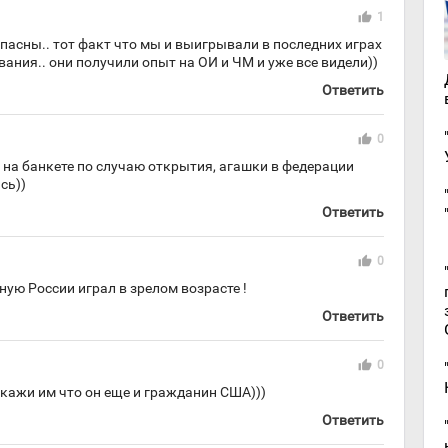
thumb_up
1
пасны.. тот факт что мы и выигрывали в последних играх
ания.. они получили опыт на ОИ и ЧМ и уже все видели))
Ответить
thumb_up
0
 на банкете по случаю открытия, агашки в федерации
сь))
Ответить
thumb_up
0
ную России играл в зрелом возрасте !
Ответить
thumb_up
0
.скажи им что он еще и гражданин США)))
Ответить