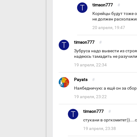
timson777
#
Корейцы будут тоже о
не должен расхолажив
20 апреля, 19:47
timson777
#
Зубруса надо вывести из строя
надеюсь тамадить не разучили
19 апреля, 22:34
Payats
#
Наябедничую: а ещё он за сбор
19 апреля, 23:22
timson777
#
стукани в оргкомитет))...
19 апреля, 23:38