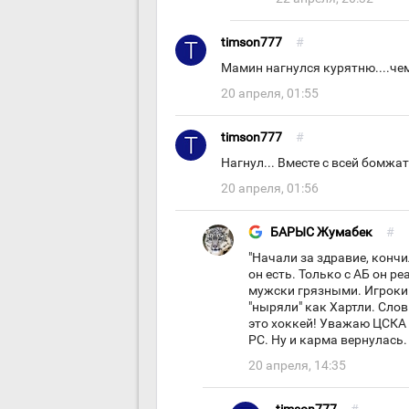
timson777
#
Мамин нагнулся курятню....чем
20 апреля, 01:55
timson777
#
Нагнул... Вместе с всей бомжат
20 апреля, 01:56
БАРЫС Жумабек
#
"Начали за здравие, кончи
он есть. Только с АБ он р
мужски грязными. Игроки
"ныряли" как Хартли. Сло
это хоккей! Уважаю ЦСКА 
РС. Ну и карма вернулась.
20 апреля, 14:35