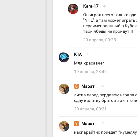
Kara-17
#
Он играл всего только оди
"NHL". а там может играть
переименованный в Кубок М
твои ябеды не пройдут!!!
20 апреля, 00:25
KTA
#
Мля красавчег
19 апреля, 23:46
Марат .
#
литва перед пердивом играла 
одну калитку бритов ,так что 
20 апреля, 00:21
Марат .
#
каспарайтис приедет ?кумеляу