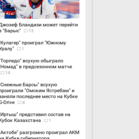
Джозеф Бландизи может перейти
в "Барыс"
13
"Кулагер" проиграл "Южному
Уралу"
1
"Торпедо" всухую обыграло
"Номад" в предсезонном матче
14
"Снежные Барсы" всухую
проиграли "Омским Ястребам" и
заняли последнее место на Кубке
G-Drive
4
"Иртыш" представил состав на
Кубок Казахстана
1
"Актобе" разгромно проиграл АКМ
на Кубке губернатора