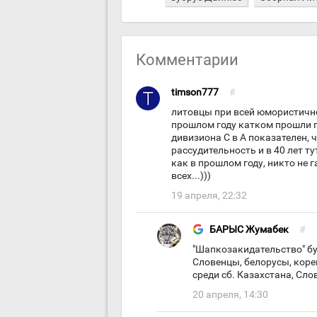
Комментарии
timson777
#
литовцы при всей юмористичнос
прошлом году катком прошли п
дивизиона С в А показателен, ч
рассудительность и в 40 лет т
как в прошлом году, никто не 
всех...)))
19 апреля, 22:32
БАРЫС Жумабек
#
"Шапкозакидательство" б
Словенцы, белорусы, корей
среди сб. Казахстана, Сло
20 апреля, 14:30