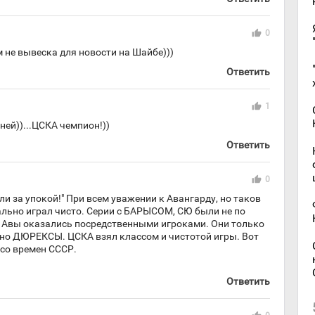
thumb_up
0
 не вывеска для новости на Шайбе)))
Ответить
thumb_up
1
ней))...ЦСКА чемпион!))
Ответить
thumb_up
0
ли за упокой!" При всем уважении к Авангарду, но таков
еально играл чисто. Серии с БАРЫСОМ, СЮ были не по
 Авы оказались посредственными игроками. Они только
вно ДЮРЕКСЫ. ЦСКА взял классом и чистотой игры. Вот
со времен СССР.
Ответить