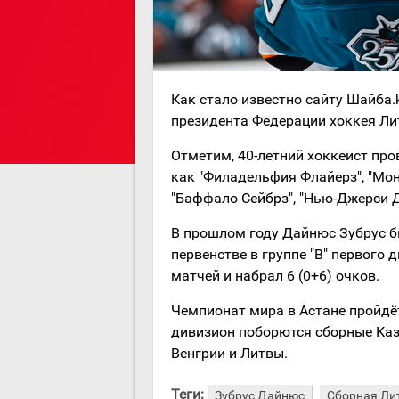
Как стало известно сайту Шайба
президента Федерации хоккея Лит
Отметим, 40-летний хоккеист про
как "Филадельфия Флайерз", "Мон
"Баффало Сейбрз", "Нью-Джерси Д
В прошлом году Дайнюс Зубрус 
первенстве в группе "B" первого 
матчей и набрал 6 (0+6) очков.
Чемпионат мира в Астане пройдёт
дивизион поборются сборные Каза
Венгрии и Литвы.
Теги:
Зубрус Дайнюс
Сборная Ли