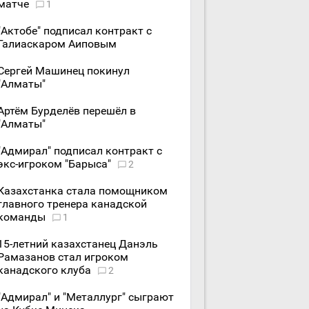
матче
1
"Актобе" подписал контракт с
Галиаскаром Аиповым
Сергей Машинец покинул
"Алматы"
Артём Бурделёв перешёл в
"Алматы"
"Адмирал" подписал контракт с
экс-игроком "Барыса"
2
Казахстанка стала помощником
главного тренера канадской
команды
1
15-летний казахстанец Данэль
Рамазанов стал игроком
канадского клуба
2
"Адмирал" и "Металлург" сыграют