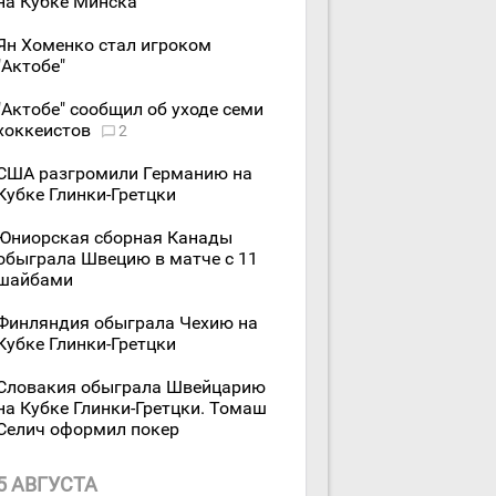
на Кубке Минска
Ян Хоменко стал игроком
"Актобе"
"Актобе" сообщил об уходе семи
хоккеистов
2
США разгромили Германию на
Кубке Глинки-Гретцки
Юниорская сборная Канады
обыграла Швецию в матче с 11
шайбами
Финляндия обыграла Чехию на
Кубке Глинки-Гретцки
Словакия обыграла Швейцарию
на Кубке Глинки-Гретцки. Томаш
Селич оформил покер
5 АВГУСТА