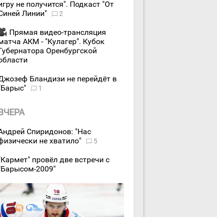
игру не получится". Подкаст "От
Синей Линии"
2
Прямая видео-трансляция
матча АКМ - "Кулагер". Кубок
Губернатора Оренбургской
области
Джозеф Бландизи не перейдёт в
"Барыс"
1
ВЧЕРА
Андрей Спиридонов: "Нас
физически не хватило"
5
"Кармет" провёл две встречи с
"Барысом-2009"