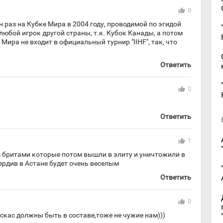
thumb_up
0
н раз на Кубке Мира в 2004 году, проводимой по эгидой
 любой игрок другой страны, т.к. Кубок Канады, а потом
ира не входит в официальный турнир "IIHF", так, что
Ответить
thumb_up
0
Ответить
thumb_up
1
с бритами которые потом вышли в элиту и уничтожили в
пердив в Астане будет очень веселым
Ответить
thumb_up
0
скас должны быть в составе,тоже не чужие нам)))