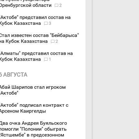
Оренбургской области
2
"Актобе" представил состав на
Кубок Казахстана
3
Стал известен состав "Бейбарыса"
на Кубок Казахстана
2
"Алматы" представил состав на
Кубок Казахстана
1
6 АВГУСТА
Абай Шарипов стал игроком
"Актобе"
"Актобе" подписал контракт с
Арсеном Каиргелды
Два очка Андрея Буяльского
помогли "Полонии" обыграть
"Ястшембе" в предсезонном