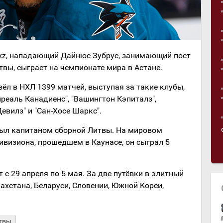
.kz, нападающий Дайнюс Зубрус, занимающий пост
вы, сыграет на чемпионате мира в Астане.
вёл в НХЛ 1399 матчей, выступая за такие клубы,
реаль Канадиенс", "Вашингтон Кэпиталз",
евилз" и "Сан-Хосе Шаркс".
был капитаном сборной Литвы. На мировом
дивизиона, прошедшем в Каунасе, он сыграл 5
 с 29 апреля по 5 мая. За две путёвки в элитный
хстана, Беларуси, Словении, Южной Кореи,
твы