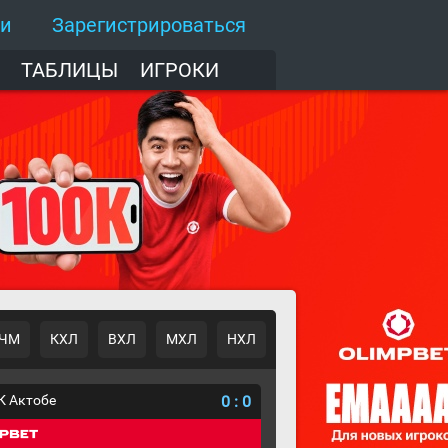
ти
Зарегистрироваться
ТАБЛИЦЫ
ИГРОКИ
ЧМ
КХЛ
ВХЛ
МХЛ
НХЛ
К Актобе
0
:
0