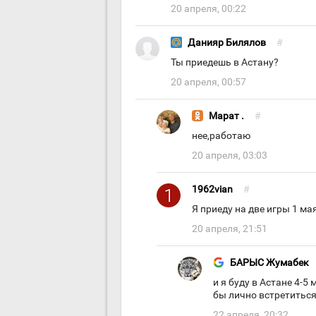
20 апреля, 00:22
Данияр Билялов
#
Ты приедешь в Астану?
20 апреля, 00:57
Марат .
#
нее,работаю
20 апреля, 03:03
1962vian
#
Я приеду на две игры 1 ма
20 апреля, 21:51
БАРЫС Жумабек
и я буду в Астане 4-5
бы лично встретиться
22 апреля, 20:32