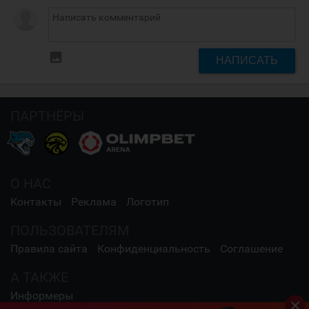
insert_photo
НАПИСАТЬ
ПАРТНЁРЫ
О НАС
Контакты
Реклама
Логотип
ПОЛЬЗОВАТЕЛЯМ
Правила сайта
Конфиденциальность
Соглашение
А ТАКЖЕ
Информеры