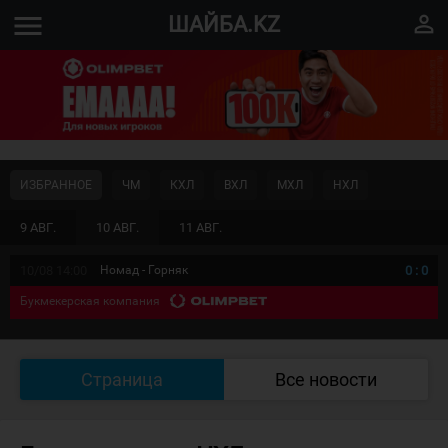
menu
perm_identity
ШАЙБА.KZ
ИЗБРАННОЕ
ЧМ
КХЛ
ВХЛ
МХЛ
НХЛ
9 АВГ.
10 АВГ.
11 АВГ.
10/08 14:00
Номад - Горняк
0
:
0
Букмекерская компания
Страница
Все новости