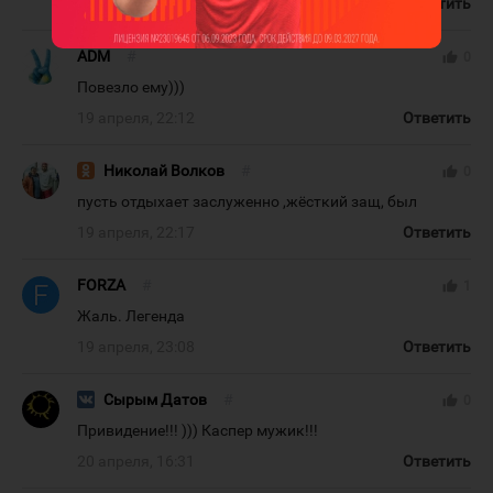
19 апреля, 22:03
Ответить
ADM
#
thumb_up
0
Повезло ему)))
19 апреля, 22:12
Ответить
Николай Волков
#
thumb_up
0
пусть отдыхает заслуженно ,жёсткий защ, был
19 апреля, 22:17
Ответить
FORZA
#
thumb_up
1
Жаль. Легенда
19 апреля, 23:08
Ответить
Сырым Датов
#
thumb_up
0
Привидение!!! ))) Каспер мужик!!!
20 апреля, 16:31
Ответить