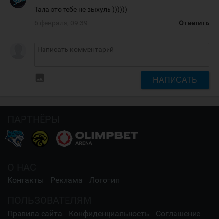
Тала это тебе не выхуль ))))))
6 февраля, 09:39
Ответить
insert_photo
НАПИСАТЬ
ПАРТНЁРЫ
О НАС
Контакты
Реклама
Логотип
ПОЛЬЗОВАТЕЛЯМ
Правила сайта
Конфиденциальность
Соглашение