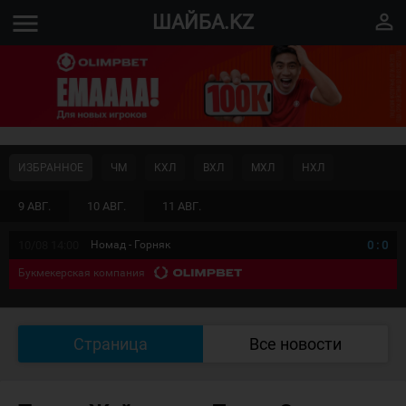
menu
perm_identity
ШАЙБА.KZ
ИЗБРАННОЕ
ЧМ
КХЛ
ВХЛ
МХЛ
НХЛ
9 АВГ.
10 АВГ.
11 АВГ.
10/08 14:00
Номад - Горняк
0
:
0
Букмекерская компания
Страница
Все новости