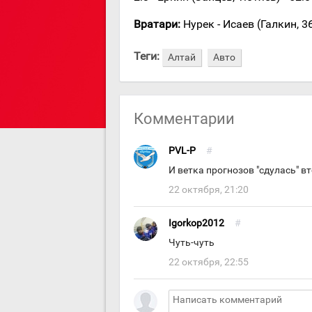
Вратари:
Нурек - Исаев (Галкин, 36
Теги:
Алтай
Авто
Комментарии
PVL-P
#
И ветка прогнозов "сдулась" вт
22 октября, 21:20
Igorkop2012
#
Чуть-чуть
22 октября, 22:55