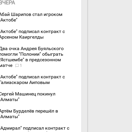
ВЧЕРА
Абай Шарипов стал игроком
"Актобе"
"Актобе" подписал контракт с
Арсеном Каиргелды
Два очка Андрея Буяльского
помогли "Полонии" обыграть
"Ястшембе" в предсезонном
матче
1
"Актобе" подписал контракт с
Галиаскаром Аиповым
Сергей Машинец покинул
"Алматы"
Артём Бурделёв перешёл в
"Алматы"
"Адмирал" подписал контракт с