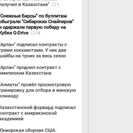
получил в Казахстане"
1
"Снежные Барсы" по буллитам
обыграли "Сибирских Снайперов"
и одержали первую победу на
Кубке G-Drive
14
"Арлан" подписал контракты с
тремя хоккеистами. У них две
шайбы на троих за весь сезон
"Арлан" продлил контракт с
чемпионом Казахстана
"Алматы" провёл просмотровую
тренировку для отбора в женскую
команду
Казахстанский форвард подписал
контракт с американской
академией
Юниорская сборная США