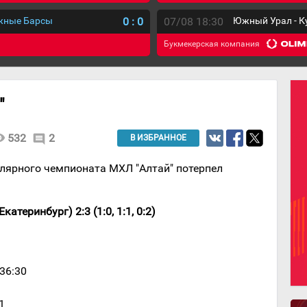
ежные Барсы
0
:
0
07/08 18:30
Южный Урал - К
Букмекерская компания
"
lity
532
2
comment
В ИЗБРАННОЕ
лярного чемпионата МХЛ "Алтай" потерпел
катеринбург) 2:3 (1:0, 1:1, 0:2)
 36:30
1