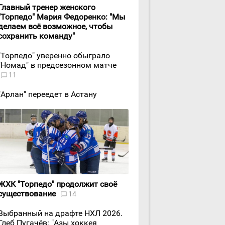
Главный тренер женского
"Торпедо" Мария Федоренко: "Мы
делаем всё возможное, чтобы
сохранить команду"
"Торпедо" уверенно обыграло
"Номад" в предсезонном матче
11
"Арлан" переедет в Астану
ЖХК "Торпедо" продолжит своё
существование
14
Выбранный на драфте НХЛ 2026.
Глеб Пугачёв: "Азы хоккея