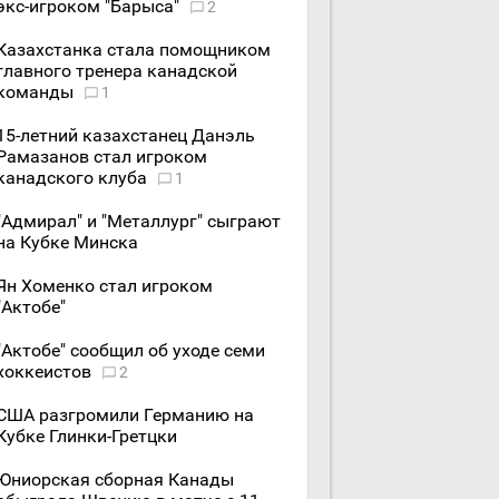
экс-игроком "Барыса"
2
Казахстанка стала помощником
главного тренера канадской
команды
1
15-летний казахстанец Данэль
Рамазанов стал игроком
канадского клуба
1
"Адмирал" и "Металлург" сыграют
на Кубке Минска
Ян Хоменко стал игроком
"Актобе"
"Актобе" сообщил об уходе семи
хоккеистов
2
США разгромили Германию на
Кубке Глинки-Гретцки
Юниорская сборная Канады