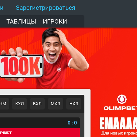
ти
Зарегистрироваться
ТАБЛИЦЫ
ИГРОКИ
ЧМ
КХЛ
ВХЛ
МХЛ
НХЛ
о
0
:
0