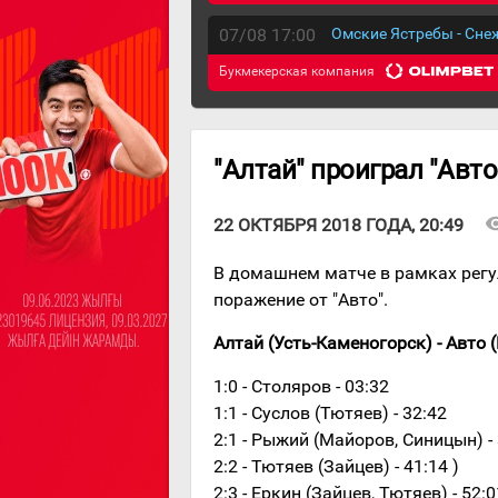
07/08 17:00
Омские Ястребы - Сн
Букмекерская компания
"Алтай" проиграл "Авто
visibi
22 ОКТЯБРЯ 2018 ГОДА, 20:49
В домашнем матче в рамках регу
поражение от "Авто".
Алтай (Усть-Каменогорск) - Авто (Е
1:0 - Столяров - 03:32
1:1 - Суслов (Тютяев) - 32:42
2:1 - Рыжий (Майоров, Синицын) -
2:2 - Тютяев (Зайцев) - 41:14 )
2:3 - Еркин (Зайцев, Тютяев) - 52:0