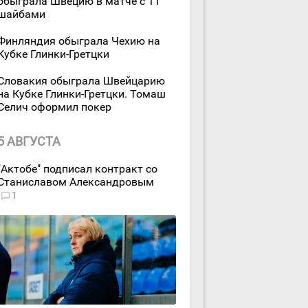
обыграла Швецию в матче с 11
шайбами
Финляндия обыграла Чехию на
Кубке Глинки-Гретцки
Словакия обыграла Швейцарию
на Кубке Глинки-Гретцки. Томаш
Селич оформил покер
5 АВГУСТА
"Актобе" подписал контракт со
Станиславом Александровым
1