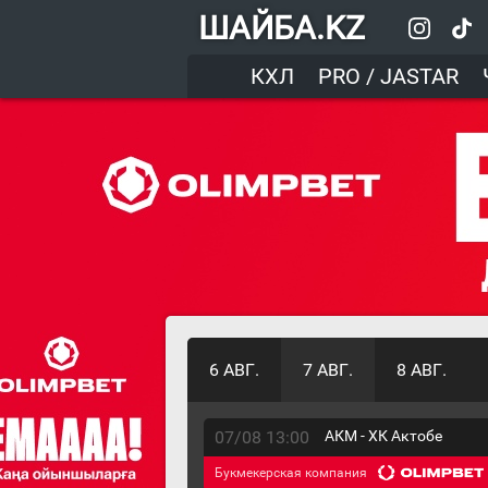
ШАЙБА.KZ
КХЛ
PRO / JASTAR
6 АВГ.
7 АВГ.
8 АВГ.
07/08 13:00
АКМ - ХК Актобе
Букмекерская компания