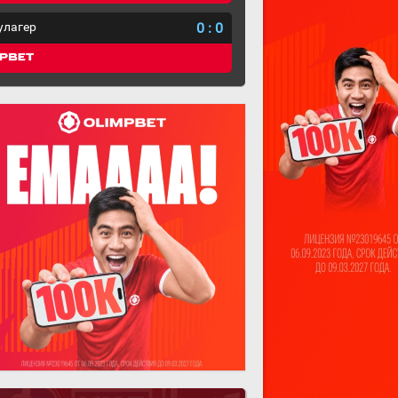
улагер
0
:
0