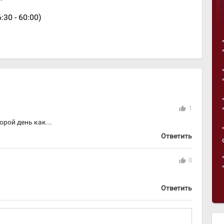
:30 - 60:00)
thumb_up
1
орой день как...
Ответить
thumb_up
0
Ответить