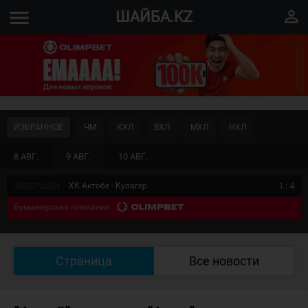
menu
perm_identity
ШАЙБА.KZ
ИЗБРАННОЕ
ЧМ
КХЛ
ВХЛ
МХЛ
НХЛ
8 АВГ.
9 АВГ.
10 АВГ.
ЗАВЕРШЁН
ХК Актобе - Кулагер
1
:
4
Букмекерская компания
Страница
Все новости