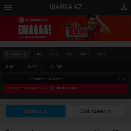
menu
perm_identity
ШАЙБА.KZ
ИЗБРАННОЕ
ЧМ
КХЛ
ВХЛ
МХЛ
НХЛ
8 АВГ.
9 АВГ.
10 АВГ.
ЗАВЕРШЁН
ХК Актобе - Кулагер
1
:
4
Букмекерская компания
Страница
Все новости