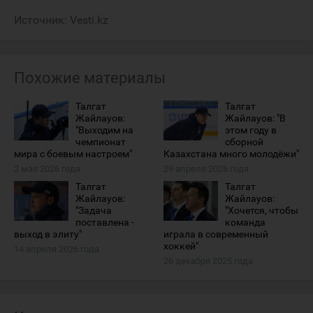
Источник:
Vesti.kz
Похожие материалы
Талгат
Талгат
Жайлауов:
Жайлауов: "В
"Выходим на
этом году в
чемпионат
сборной
мира с боевым настроем"
Казахстана много молодёжи"
2 мая 2026 года
29 апреля 2026 года
Талгат
Талгат
Жайлауов:
Жайлауов:
"Задача
"Хочется, чтобы
поставлена -
команда
выход в элиту"
играла в современный
хоккей"
14 апреля 2026 года
26 декабря 2025 года