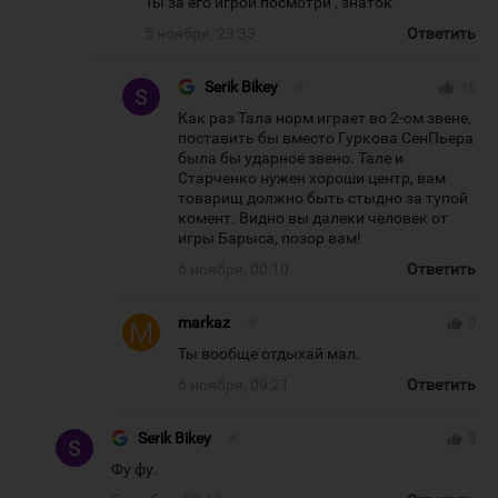
Ты за его игрой посмотри , знаток
5 ноября, 23:33
Ответить
Serik Bikey
#
thumb_up
16
Как раз Тала норм играет во 2-ом звене,
поставить бы вместо Гуркова СенПьера
была бы ударное звено. Тале и
Старченко нужен хороши центр, вам
товарищ должно быть стыдно за тупой
комент. Видно вы далеки человек от
игры Барыса, позор вам!
6 ноября, 00:10
Ответить
markaz
#
thumb_up
0
Ты вообще отдыхай мал.
6 ноября, 09:21
Ответить
Serik Bikey
#
thumb_up
3
Фу фу.