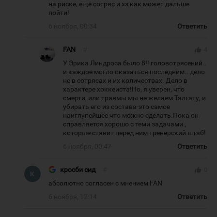
на риске, ещё сотряс и хз как может дальше
пойти!
6 ноября, 00:34
Ответить
FAN
#
thumb_up
4
У Эрика Линдроса было 8!! головотрясений..
и каждое могло оказаться последним.. дело
не в сотрясах и их количествах. Дело в
характере хоккеиста!Но, я уверен, что
смерти, или травмы мы не желаем Талгату, и
убирать его из состава-это самое
наиглупейшее что можно сделать.Пока он
справляется хорошо с теми задачами ,
которые ставит перед ним тренерский штаб!
6 ноября, 00:47
Ответить
кросби сид
#
thumb_up
0
абсолютно согласен с мнением FAN
6 ноября, 12:14
Ответить