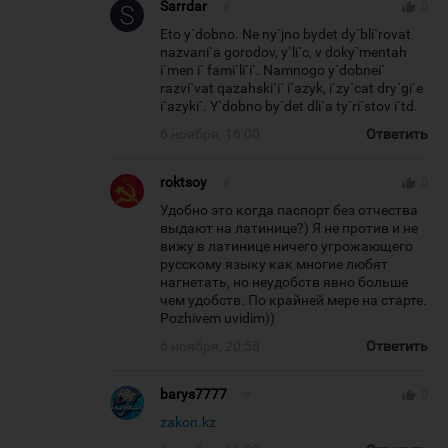
Sarrdar
#
thumb_up
0
Eto y`dobno. Ne ny`jno bydet dy`bli`rovat
nazvani`a gorodov, y`li`c, v doky`mentah
i`men i` fami`li`i`. Namnogo y`dobnei`
razvi`vat qazahski`i` i`azyk, i`zy`cat dry`gi`e
i`azyki`. Y`dobno by`det dli`a ty`ri`stov i`td.
6 ноября, 16:00
Ответить
roktsoy
#
thumb_up
0
Удобно это когда паспорт без отчества
выдают на латинице?) Я не против и не
вижу в латинице ничего угрожающего
русскому языку как многие любят
нагнетать, но неудобств явно больше
чем удобств. По крайней мере на старте.
Pozhivem uvidim))
6 ноября, 20:58
Ответить
barys7777
#
thumb_up
0
zakon.kz