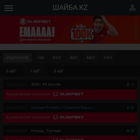
menu
perm_identity
ШАЙБА.KZ
ИЗБРАННОЕ
ЧМ
КХЛ
ВХЛ
МХЛ
НХЛ
6 АВГ.
7 АВГ.
8 АВГ.
ЗАВЕРШЁН
АКМ - ХК Актобе
8
:
1
Букмекерская компания
ЗАВЕРШЁН
Омские Ястребы - Снежные Барсы
4
:
0
Букмекерская компания
ЗАВЕРШЁН
Номад - Торпедо
0
:
2