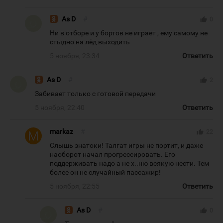
As D
#
thumb_up
0
Ни в отборе и у бортов не играет , ему самому не
стыдно на лёд выходить
5 ноября, 23:34
Ответить
As D
#
thumb_up
2
Забивает только с готовой передачи
5 ноября, 22:40
Ответить
markaz
#
thumb_up
22
Слышь знатоки! Талгат игры не портит, и даже
наоборот начал прогрессировать. Его
поддерживать надо а не х..ню всякую нести. Тем
более он не случайный пассажир!
5 ноября, 22:55
Ответить
As D
#
thumb_up
0