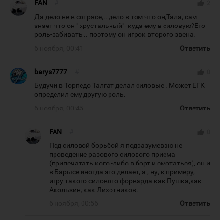
FAN
#
thumb_up
2
Да дело не в сотрясе,.. дело в том что он,Тала, сам
знает что он " хрустальный"- куда ему в силовую?Его
роль-забивать .. поэтому он игрок второго звена.
6 ноября, 00:41
Ответить
barys7777
#
thumb_up
0
Будучи в Торпедо Талгат делал силовые . Может ЕГК
определил ему другую роль.
6 ноября, 00:45
Ответить
FAN
#
thumb_up
0
Под силовой борьбой я подразумеваю не
проведение разового силового приема
(припечатать кого -либо в борт и смотаться), он и
в Барысе иногда это делает, а , ну, к примеру,
игру такого силового форварда как Пушка,как
Акользин, как Лихотников.
6 ноября, 00:56
Ответить