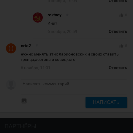
6 ноября, 16:09
Ответить
roktsoy
#
thumb_up
0
Иии?
6 ноября, 20:59
Ответить
orta2
#
thumb_up
5
нужно менять этих ларионовских и своих ставить
гренца,асетова и совицкого
6 ноября, 11:01
Ответить
insert_photo
НАПИСАТЬ
ПАРТНЁРЫ