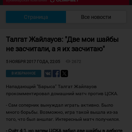
Букмекерская компания
2 ПЕРИОД
Южный Урал - Кулагер
2
:
1
Страница
Все новости
Букмекерская компания
Талгат Жайлауов: "Две мои шайбы
не засчитали, а я их засчитаю"
visibility
2672
5 НОЯБРЯ 2017 ГОДА, 22:05
В ИЗБРАННОЕ
Нападающий "Барыса" Талгат Жайлауов
прокомментировал домашний матч против ЦСКА.
- Сам соперник вынуждал играть активно. Было
много борьбы. Возможно, игра такой вышла из-за
того, что был аншлаг. Интересный матч получился.
- Счёт 4:1, но затем ЦСКА забил две шайбы в дебюте