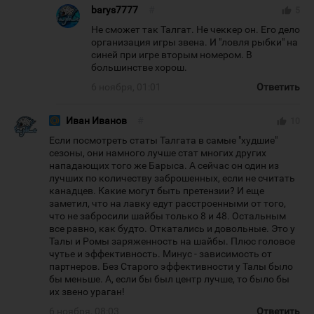
barys7777
#
thumb_up
5
Не сможет так Талгат. Не чеккер он. Его дело
организация игры звена. И "ловля рыбки" на
синей при игре вторым номером. В
большинстве хорош.
6 ноября, 01:01
Ответить
Иван Иванов
#
thumb_up
10
Если посмотреть статы Талгата в самые "худшие"
сезоны, они намного лучше стат многих других
нападающих того же Барыса. А сейчас он один из
лучших по количеству заброшенных, если не считать
канадцев. Какие могут быть претензии? И еще
заметил, что на лавку едут расстроенными от того,
что не забросили шайбы только 8 и 48. Остальным
все равно, как будто. Откатались и довольные. Это у
Талы и Ромы заряженность на шайбы. Плюс головое
чутье и эффективность. Минус - зависимость от
партнеров. Без Старого эффективности у Талы было
бы меньше. А, если бы был центр лучше, то было бы
их звено ураган!
6 ноября, 08:03
Ответить