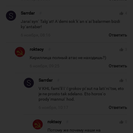
Sarrdar
#
thumb_up
4
Jarai`syn` Talg`at! A`demi sok`k`an s`ai`balarmen bizdi
ky`antaber!
6 ноября, 08:16
Ответить
roktsoy
#
thumb_up
3
Кириллица полный атас не находишь?)
6 ноября, 09:25
Ответить
Sarrdar
#
thumb_up
1
V KHL fami`li`i` i`grokov pi`sut na lati`ni`tse, eto
je ne prosto tak sdelano. Eto horos`o
prody`mannui` hod.
6 ноября, 10:17
Ответить
roktsoy
#
thumb_up
0
Потому же почему наши на