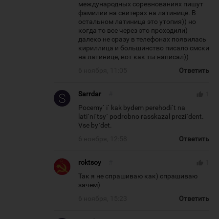
международных соревнованиях пишут
фамилии на свитерах на латинице. В
остальном латиница это утопия)) но
когда то все через это проходили)
далеко не сразу в телефонах появилась
кириллица и большинство писало смски
на латинице, вот как ты написал))
6 ноября, 11:05
Ответить
Sarrdar
#
thumb_up
1
Pocemy` i` kak bydem perehodi`t na
lati`ni`tsy` podrobno rasskazal prezi`dent.
Vse by`det.
6 ноября, 12:58
Ответить
roktsoy
#
thumb_up
1
Так я не спрашиваю как) спрашиваю
зачем)
6 ноября, 15:23
Ответить