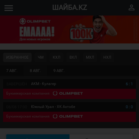
menu
perm_identity
ШАЙБА.KZ
ИЗБРАННОЕ
ЧМ
КХЛ
ВХЛ
МХЛ
НХЛ
7 АВГ.
8 АВГ.
9 АВГ.
ЗАВЕРШЁН
АКМ - Кулагер
6
:
1
Букмекерская компания
08/08 17:00
Южный Урал - ХК Актобе
0
:
0
Букмекерская компания