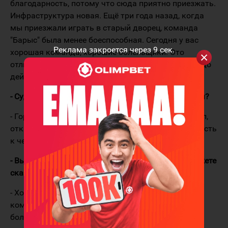
благодарность, потому что сюда приятно приезжать.
Инфраструктура новая. Ещё три года назад, когда
мы приезжали играть в старый дворец, команда
"Барыс" была менее боеспособная. Сегодня у вас
Реклама закроется через
8
сек.
хорошая команда, хорошие болельщики. Это
отличный пример для многих команд КХЛ, как надо
действовать и развиваться.
- Судя по вашему
Instagram
, город вам понравился?
- Город очень понравился. Я удивился, с утра встал,
открыл шторы и такой прекрасный вид, поэтому есть
к чему стремиться.
- Вы играли с Кевином Даллмэном в СКА. Что можете
сказать о нём?
- Хороший техничный защитник. Он помогает
команде и набирает много очков, особенно в
большинстве.