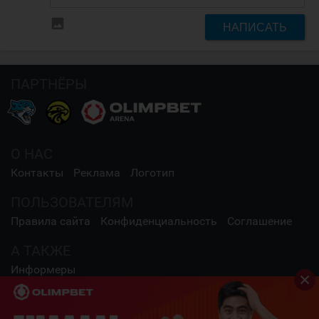
insert_photo
НАПИСАТЬ
ПАРТНЁРЫ
О НАС
Контакты
Реклама
Логотип
ПОЛЬЗОВАТЕЛЯМ
Правила сайта
Конфиденциальность
Соглашение
А ТАКЖЕ
Информеры
СОЦИАЛЬНЫЕ СЕТИ