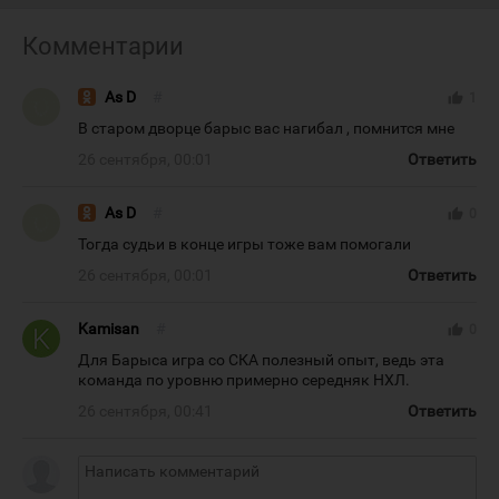
Комментарии
As D
#
thumb_up
1
В старом дворце барыс вас нагибал , помнится мне
26 сентября, 00:01
Ответить
As D
#
thumb_up
0
Тогда судьи в конце игры тоже вам помогали
26 сентября, 00:01
Ответить
Kamisan
#
thumb_up
0
Для Барыса игра со СКА полезный опыт, ведь эта
команда по уровню примерно середняк НХЛ.
26 сентября, 00:41
Ответить