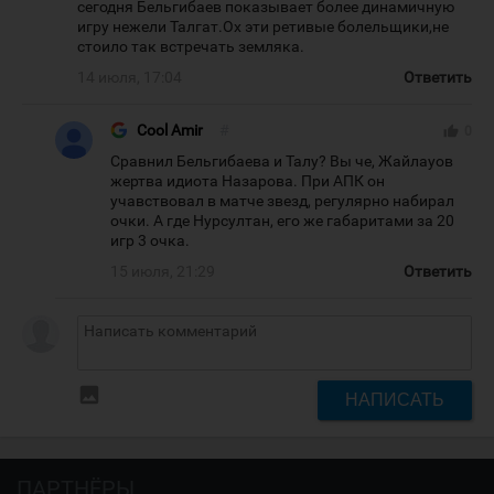
сегодня Бельгибаев показывает более динамичную
игру нежели Талгат.Ох эти ретивые болельщики,не
стоило так встречать земляка.
14 июля, 17:04
Ответить
Cool Amir
#
thumb_up
0
Сравнил Бельгибаева и Талу? Вы че, Жайлауов
жертва идиота Назарова. При АПК он
учавствовал в матче звезд, регулярно набирал
очки. А где Нурсултан, его же габаритами за 20
игр 3 очка.
15 июля, 21:29
Ответить
insert_photo
НАПИСАТЬ
ПАРТНЁРЫ