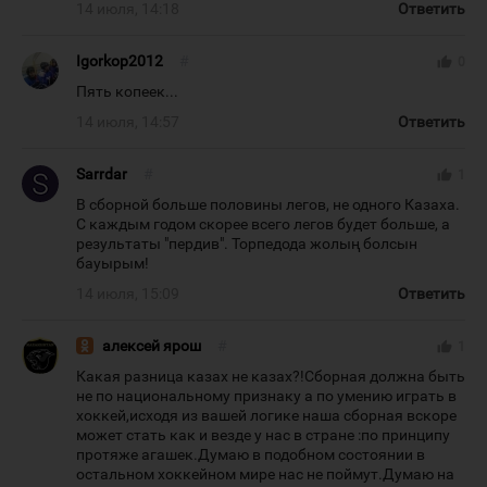
14 июля, 14:18
Ответить
Igorkop2012
#
thumb_up
0
Пять копеек...
14 июля, 14:57
Ответить
Sarrdar
#
thumb_up
1
В сборной больше половины легов, не одного Казаха.
С каждым годом скорее всего легов будет больше, а
результаты "пердив". Торпедода жолың болсын
бауырым!
14 июля, 15:09
Ответить
алексей ярош
#
thumb_up
1
Какая разница казах не казах?!Сборная должна быть
не по национальному признаку а по умению играть в
хоккей,исходя из вашей логике наша сборная вскоре
может стать как и везде у нас в стране :по принципу
протяже агашек.Думаю в подобном состоянии в
остальном хоккейном мире нас не поймут.Думаю на