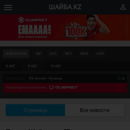
menu
perm_identity
ШАЙБА.KZ
ИЗБРАННОЕ
ЧМ
КХЛ
ВХЛ
МХЛ
НХЛ
8 АВГ.
9 АВГ.
10 АВГ.
ЗАВЕРШЁН
ХК Актобе - Кулагер
1
:
4
Букмекерская компания
Страница
Все новости