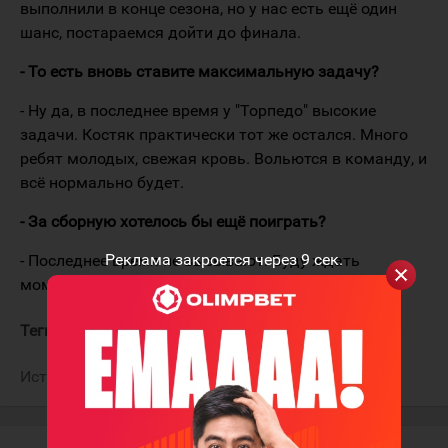
выполнили в конце сезона, но у нас есть ещё один
шанс, постараемся дойти до финала.
- То есть вновь ставите максимальную задачу?
- Ну да, в последнее время у "Торпедо" высокие
задачи. Костяк практически тот же остался. Много
ребят молодых, свежая кровь. Вольются в команду, и
всё нормально будет.
- За сборную хотелось бы ещё поиграть?
Реклама закроется через
9
сек.
- Последнее время не вызывают. Буду ждать
момента. Как вызовут, буду играть за Казахстан.
Теги:
Жайлауов Талгат
Торпедо
Источник:
Sports.kz