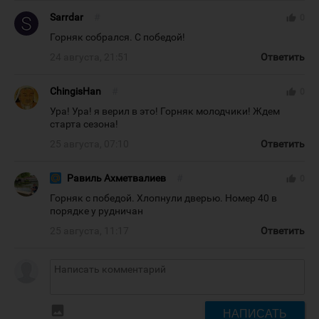
Sarrdar
#
thumb_up
0
Горняк собрался. С победой!
24 августа, 21:51
Ответить
ChingisHan
#
thumb_up
0
Ура! Ура! я верил в это! Горняк молодчики! Ждем
старта сезона!
25 августа, 07:10
Ответить
Равиль Ахметвалиев
#
thumb_up
0
Горняк с победой. Хлопнули дверью. Номер 40 в
порядке у рудничан
25 августа, 11:17
Ответить
insert_photo
НАПИСАТЬ