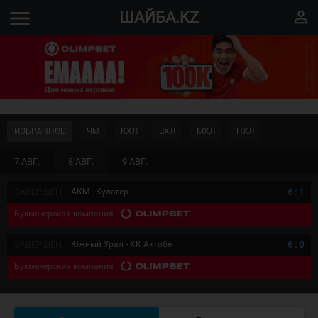
menu
perm_identity
ШАЙБА.KZ
ИЗБРАННОЕ
ЧМ
КХЛ
ВХЛ
МХЛ
НХЛ
7 АВГ.
8 АВГ.
9 АВГ.
ЗАВЕРШЁН
АКМ - Кулагер
6
:
1
Букмекерская компания
ЗАВЕРШЁН
Южный Урал - ХК Актобе
6
:
0
Букмекерская компания