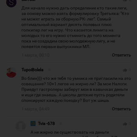
Для начало нужно дать определение кто такие леги,
за основу можно взять формулировку Третьяка: "Кто
не может играть за сборную РК- лег". Самый
оптимальный вариант десять полевых плюс
голкипер лег на игру. Что касается лимита на
молодых то его нужно отменить до того момента
пока не создадим свою молодежную лигу, и не
появятся первые выпускники МЛ.
1 марта, 00:10
Ответить
TupoiBolela
#
thumb_up
0
Во блин))) что же тебя то умника не пригласили на это
совещание? 10+1 легов не жирно ли? За мои Налоги.
Приедут гастролеры заберут мои в кавычках деньги
и ищи где знаешь. А школы детские пусть родители
спонсируют каждую поездку? Вот уж шишь
1 марта, 04:49
Ответить
Tvis -678
#
thumb_up
0
А не жирно ли существовать на деньги