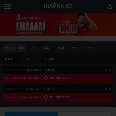
menu
perm_identity
ШАЙБА.KZ
ИЗБРАННОЕ
ЧМ
КХЛ
ВХЛ
МХЛ
НХЛ
8 АВГ.
9 АВГ.
10 АВГ.
09/08 11:00
ХК Актобе - Кулагер
0
:
0
Букмекерская компания
09/08 11:00
ХК Актобе - Кулагер
0
:
0
Букмекерская компания