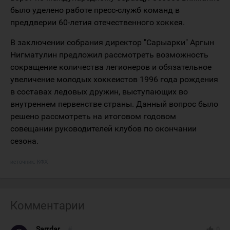
было уделено работе пресс-служб команд в
преддверии 60-летия отечественного хоккея.
В заключении собрания директор "Сарыарки" Аргын
Нигматулин предложил рассмотреть возможность
сокращение количества легионеров и обязательное
увеличение молодых хоккеистов 1996 года рождения
в составах ледовых дружин, выступающих во
внутреннем первенстве страны. Данный вопрос было
решено рассмотреть на итоговом годовом
совещании руководителей клубов по окончании
сезона.
источник:
КФХ
Комментарии
Sarrdar
#
thumb_up
0