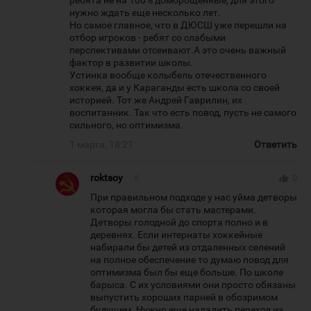
ребята не на 100% доморощенные, для этого
нужно ждать еще несколько лет.
Но самое главное, что в ДЮСШ уже перешли на
отбор игроков - ребят со слабыми
перспективами отсеивают.А это очень важный
фактор в развитии школы.
Устинка вообще колыбель отечественного
хоккея, да и у Караганды есть школа со своей
историей. Тот же Андрей Гаврилин, их
воспитанник. Так что есть повод, пусть не самого
сильного, но оптимизма.
1 марта, 18:21
Ответить
roktsoy
#
thumb_up
0
При правильном подходе у нас уйма детворы
которая могла бы стать мастерами.
Детворы голодной до спорта полно и в
деревнях. Если интернаты хоккейные
набирали бы детей из отдаленных селений
на полное обеспечение то думаю повод для
оптимизма был бы еще больше. По школе
барыса. С их условиями они просто обязаны
выпустить хороших парней в обозримом
будущем. Нужно еще наладить переход из