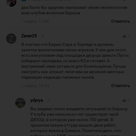
даа было бы здорово наигрыват своих молокососов
всех клубов включая барыса
1 марта, 12:48
Ответить
Zeren25
#
thumb_up
0
Я считаю что Барыс Сара и Торпедо и должны
занятся воспитанием своих игроков.У них для этого
есть все условия-лед.площадки дворцы деньги.Пусть
собирают молодежь со всего КЗ и готовят.А
внутренний чемп.оставьте для болельщиков.Лучше
смотреть как играют леги-чем на мучения местных
подающих надежды папиных сынов.
1 марта, 14:24
Ответить
ydyrys
#
thumb_up
0
Вы видимо плохо владеете ситуацией по Барысу.
У клуба уже несколько лет существует свой
ДЮСШ, в котором уже около 700 детей. В
прошлом сезоне оттуда вышли двое ребят,
которых взяли в Снежки. Понятное дело, что