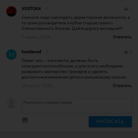
VOSTOK4
#
thumb_up
0
Сначала надо омолодить директорские должности, а
то сами руководители клубов старше самого
Отечественного Хоккея. Дайте дорогу молодым!!!
1 марта, 22:04
Ответить
hondavod
#
thumb_up
0
Лимит зло... хоккеисты должны быть
конкурентноспособными, а для этого необходимо
развивать мастерство тренеров и уделять
достаточное внимание детско-юношескому хоккею
28 марта, 15:36
Ответить
insert_photo
НАПИСАТЬ