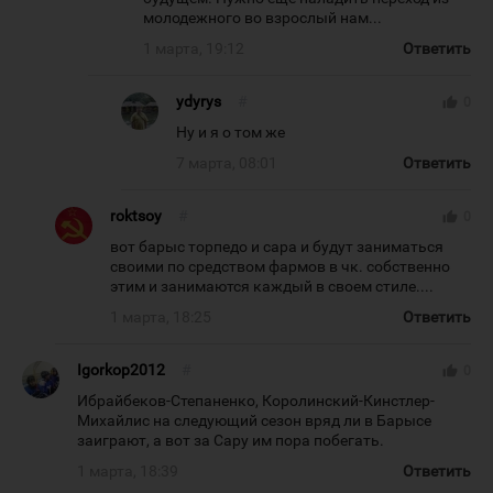
молодежного во взрослый нам...
1 марта, 19:12
Ответить
ydyrys
#
thumb_up
0
Ну и я о том же
7 марта, 08:01
Ответить
roktsoy
#
thumb_up
0
вот барыс торпедо и сара и будут заниматься
своими по средством фармов в чк. собственно
этим и занимаются каждый в своем стиле....
1 марта, 18:25
Ответить
Igorkop2012
#
thumb_up
0
Ибрайбеков-Степаненко, Королинский-Кинстлер-
Михайлис на следующий сезон вряд ли в Барысе
заиграют, а вот за Сару им пора побегать.
1 марта, 18:39
Ответить