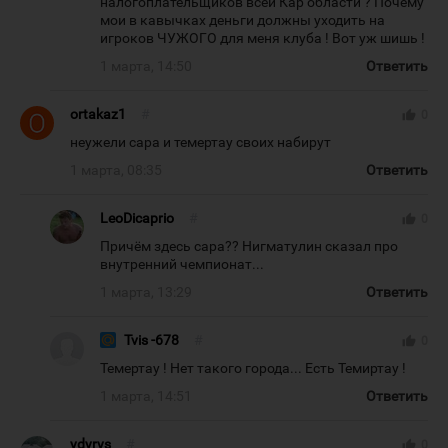
налогоплательщиков всей Кар области ? Почему
мои в кавычках деньги должны уходить на
игроков ЧУЖОГО для меня клуба ! Вот уж шишь !
1 марта, 14:50
Ответить
ortakaz1
#
thumb_up
0
неужели сара и темертау своих набирут
1 марта, 08:35
Ответить
LeoDicaprio
#
thumb_up
0
Причём здесь сара?? Нигматулин сказал про
внутренний чемпионат...
1 марта, 13:29
Ответить
Tvis -678
#
thumb_up
0
Темертау ! Нет такого города... Есть Темиртау !
1 марта, 14:51
Ответить
ydyrys
#
thumb_up
0