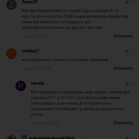
Zeren25
#
thumb_up
0
Вот бы Нигматулин со своей Сары и начал.А то
прогнулся и в кусты.Побольше внимания судейству-
сами же заявляли что судьи у нас
непрофесиональные но других типа нет.
1 марта, 09:17
Ответить
ortakaz1
#
thumb_up
0
все правильно только толковых тренеров
1 марта, 10:19
Ответить
rewala
#
thumb_up
0
Все правильно говоришь,надо новых тренеров,и
сделать 5+1 а то 10+1 это много,надо своих
наигрывать а не чужих,а то правильно
приезжают и отбирают у своих возможность
рости
1 марта, 12:22
Ответить
я не ангел но и не бесс
#
thumb_up
0