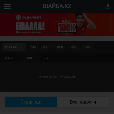
menu
perm_identity
ШАЙБА.KZ
ИЗБРАННОЕ
ЧМ
КХЛ
ВХЛ
МХЛ
НХЛ
5 АВГ.
6 АВГ.
7 АВГ.
В этот день нет матчей
Страница
Все новости