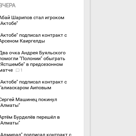
ВЧЕРА
Абай Шарипов стал игроком
"Актобе"
"Актобе" подписал контракт с
Арсеном Каиргелды
Два очка Андрея Буяльского
помогли "Полонии" обыграть
"Ястшембе" в предсезонном
матче
1
"Актобе" подписал контракт с
Галиаскаром Аиповым
Сергей Машинец покинул
"Алматы"
Артём Бурделёв перешёл в
"Алматы"
"Адмирал" подписал контракт с