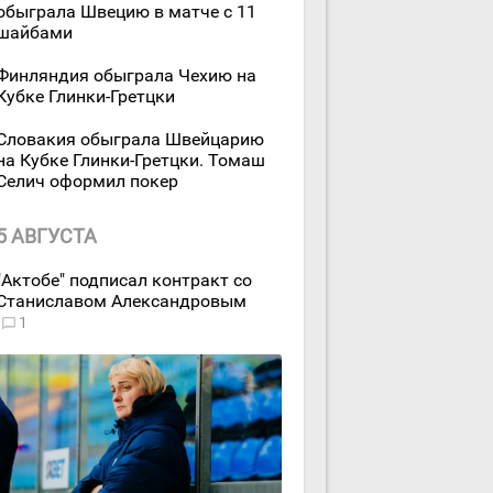
обыграла Швецию в матче с 11
шайбами
Финляндия обыграла Чехию на
Кубке Глинки-Гретцки
Словакия обыграла Швейцарию
на Кубке Глинки-Гретцки. Томаш
Селич оформил покер
5 АВГУСТА
"Актобе" подписал контракт со
Станиславом Александровым
1