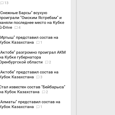
13
"Снежные Барсы" всухую
проиграли "Омским Ястребам" и
заняли последнее место на Кубке
G-Drive
4
"Иртыш" представил состав на
Кубок Казахстана
1
"Актобе" разгромно проиграл АКМ
на Кубке губернатора
Оренбургской области
2
"Актобе" представил состав на
Кубок Казахстана
3
Стал известен состав "Бейбарыса"
на Кубок Казахстана
2
"Алматы" представил состав на
Кубок Казахстана
1