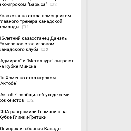
экс-игроком "Барыса"
2
Казахстанка стала помощником
главного тренера канадской
команды
1
15-летний казахстанец Данэль
Рамазанов стал игроком
канадского клуба
2
"Адмирал" и "Металлург" сыграют
на Кубке Минска
Ян Хоменко стал игроком
"Актобе"
"Актобе" сообщил об уходе семи
хоккеистов
2
США разгромили Германию на
Кубке Глинки-Гретцки
Юниорская сборная Канады