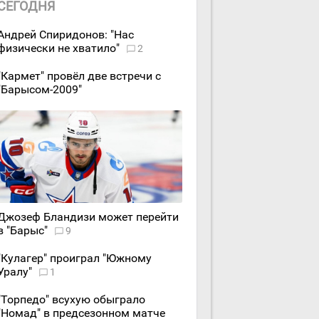
СЕГОДНЯ
Андрей Спиридонов: "Нас
физически не хватило"
2
"Кармет" провёл две встречи с
"Барысом-2009"
Джозеф Бландизи может перейти
в "Барыс"
9
"Кулагер" проиграл "Южному
Уралу"
1
"Торпедо" всухую обыграло
"Номад" в предсезонном матче