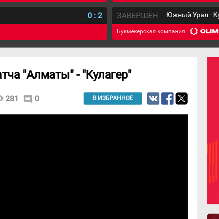
0
:
2
ЗАВЕРШЁН
Южный Урал - К
Букмекерская компания
тча "Алматы" - "Кулагер"
lity
281
0
comment
В ИЗБРАННОЕ