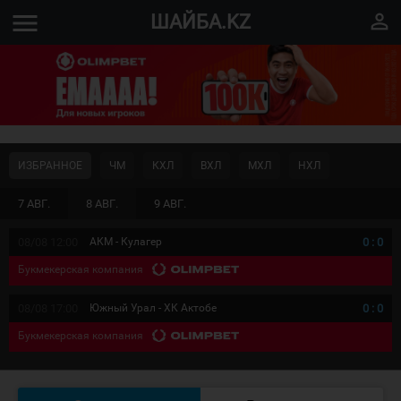
menu
perm_identity
ШАЙБА.KZ
ИЗБРАННОЕ
ЧМ
КХЛ
ВХЛ
МХЛ
НХЛ
7 АВГ.
8 АВГ.
9 АВГ.
08/08 12:00
АКМ - Кулагер
0
:
0
Букмекерская компания
08/08 17:00
Южный Урал - ХК Актобе
0
:
0
Букмекерская компания