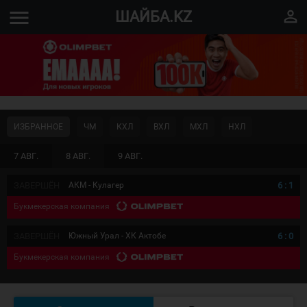
menu
perm_identity
ШАЙБА.KZ
ИЗБРАННОЕ
ЧМ
КХЛ
ВХЛ
МХЛ
НХЛ
7 АВГ.
8 АВГ.
9 АВГ.
ЗАВЕРШЁН
АКМ - Кулагер
6
:
1
Букмекерская компания
ЗАВЕРШЁН
Южный Урал - ХК Актобе
6
:
0
Букмекерская компания