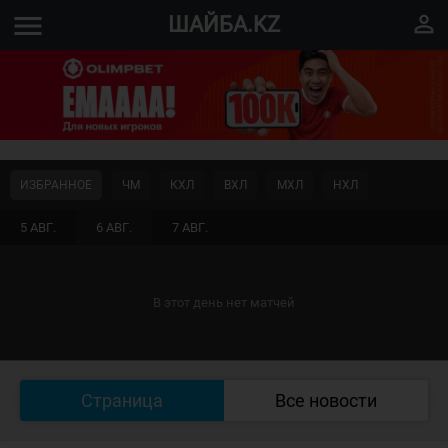
menu
perm_identity
ШАЙБА.KZ
ИЗБРАННОЕ
ЧМ
КХЛ
ВХЛ
МХЛ
НХЛ
5 АВГ.
6 АВГ.
7 АВГ.
В этот день нет матчей
Страница
Все новости