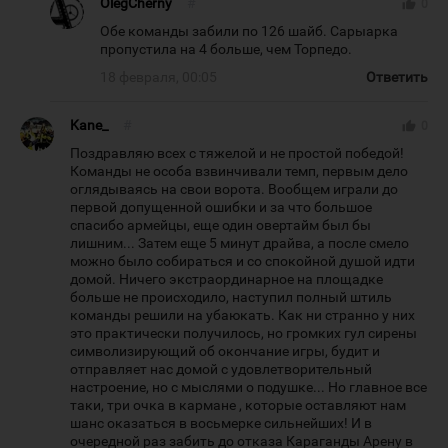
OlegCherny
#
thumb_up
0
Обе команды забили по 126 шайб. Сарыарка
пропустила на 4 больше, чем Торпедо.
18 февраля, 00:05
Ответить
Kane_
#
thumb_up
0
Поздравляю всех с тяжелой и не простой победой!
Команды не особа взвинчивали темп, первым дело
оглядываясь на свои ворота. Вообщем играли до
первой допущенной ошибки и за что большое
спасибо армейцы, еще один овертайм был бы
лишним... Затем еще 5 минут драйва, а после смело
можно было собираться и со спокойной душой идти
домой. Ничего экстраординарное на площадке
больше не происходило, наступил полный штиль
команды решили на убаюкать. Как ни странно у них
это практически получилось, но громких гул сирены
символизирующий об окончание игры, будит и
отправляет нас домой с удовлетворительный
настроение, но с мыслями о подушке... Но главное все
таки, три очка в кармане , которые оставляют нам
шанс оказаться в восьмерке сильнейших! И в
очередной раз забить до отказа Караганды Арену в