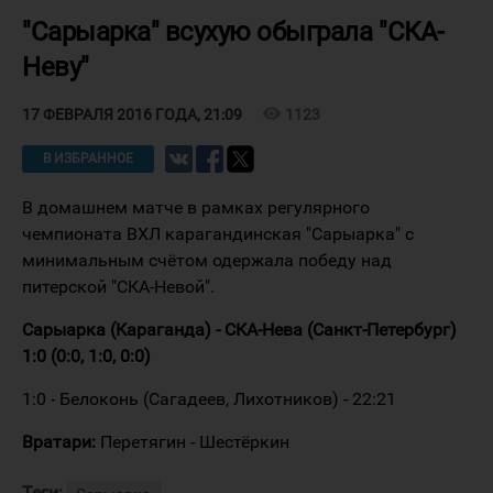
"Сарыарка" всухую обыграла "СКА-
Неву"
visibility
1123
17 ФЕВРАЛЯ 2016 ГОДА, 21:09
В ИЗБРАННОЕ
В домашнем матче в рамках регулярного
чемпионата ВХЛ карагандинская "Сарыарка" с
минимальным счётом одержала победу над
питерской "СКА-Невой".
Сарыарка (Караганда) - СКА-Нева (Санкт-Петербург)
1:0 (0:0, 1:0, 0:0)
1:0 - Белоконь (Сагадеев, Лихотников) - 22:21
Вратари:
Перетягин - Шестёркин
Теги: