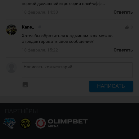
первой домашней игре серии плей-офф...
18 февраля, 14:30
Ответить
Kane_
#
thumb_up
0
Хотел бы обратиться к админам. как можно
отредактировать свое сообщение?
18 февраля, 15:22
Ответить
insert_photo
НАПИСАТЬ
ПАРТНЁРЫ