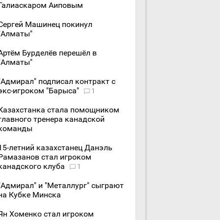
Галиаскаром Аиповым
Сергей Машинец покинул
"Алматы"
Артём Бурделёв перешёл в
"Алматы"
"Адмирал" подписал контракт с
экс-игроком "Барыса"
1
Казахстанка стала помощником
главного тренера канадской
команды
15-летний казахстанец Данэль
Рамазанов стал игроком
канадского клуба
1
"Адмирал" и "Металлург" сыграют
на Кубке Минска
Ян Хоменко стал игроком