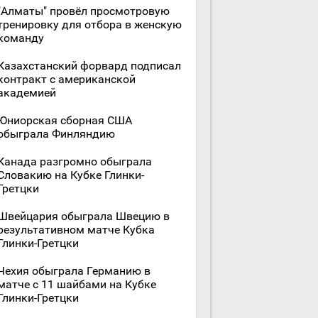
"Алматы" провёл просмотровую
тренировку для отбора в женскую
команду
Казахстанский форвард подписал
контракт с американской
академией
Юниорская сборная США
обыграла Финляндию
Канада разгромно обыграла
Словакию на Кубке Глинки-
Гретцки
Швейцария обыграла Швецию в
результативном матче Кубка
Глинки-Гретцки
Чехия обыграла Германию в
матче с 11 шайбами на Кубке
Глинки-Гретцки