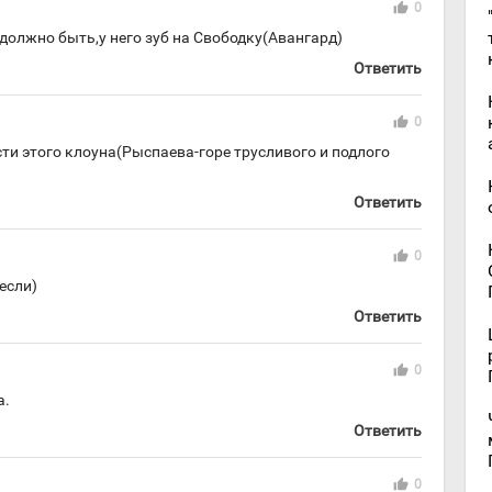
thumb_up
0
должно быть,у него зуб на Свободку(Авангард)
Ответить
thumb_up
0
сти этого клоуна(Рыспаева-горе трусливого и подлого
Ответить
thumb_up
0
если)
Ответить
thumb_up
0
а.
Ответить
thumb_up
0