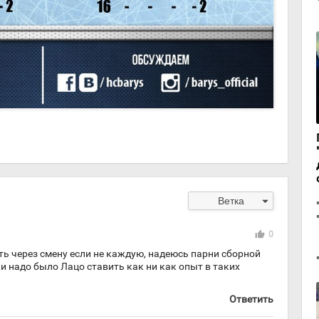
arrow_drop_down
Ветка
thumb_up
0
ть через смену если не каждую, надеюсь парни сборной
аки надо было Лацо ставить как ни как опыт в таких
Ответить