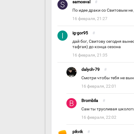
samosval
#
По идее драки со Свитовым не 
16 февраля, 21:27
ig-gor95
#
дай бог, Свитову сегодня выне
тафгая) до конца сезона
16 февраля, 21:35
dalych-79
#
Смотри чтобы тебя не вын
16 февраля, 22:01
Brombila
#
Сам ты трусливая школот
16 февраля, 22:02
pikvik
#