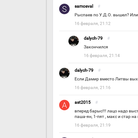
samosval
#
Рыспаев по У.Д.О. вышел? Или
16 февраля, 21:12
dalych-79
#
Закончился
16 февраля, 21:14
dalych-79
#
Если Дамир вместо Литвы выхо
16 февраля, 21:16
ast2015
#
вперед барыс!!! лацо надо выс
паша-ян, 1-пят , макс и стар н
16 февраля, 21:19