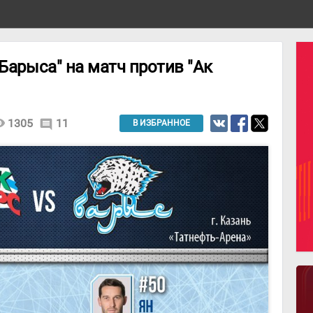
"Барыса" на матч против "Ак
lity
1305
11
comment
В ИЗБРАННОЕ