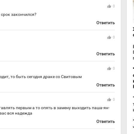
thumb_up
0
 срок закончился?
Ответить
thumb_up
0
Ответить
thumb_up
0
дит, то быть сегодня драке со Свитовым
Ответить
thumb_up
0
тавлять первым а то опять в замену выходить паша-ян-
а вас вся надежда
Ответить