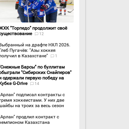
ЖХК "Торпедо" продолжит своё
существование
12
Выбранный на драфте НХЛ 2026.
Глеб Пугачёв: "Азы хоккея
получил в Казахстане"
1
"Снежные Барсы" по буллитам
обыграли "Сибирских Снайперов"
и одержали первую победу на
Кубке G-Drive
14
"Арлан" подписал контракты с
тремя хоккеистами. У них две
шайбы на троих за весь сезон
"Арлан" продлил контракт с
чемпионом Казахстана