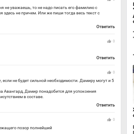
арня не уважаешь, то не надо писать его фамилию с
 здесь не причем. Или же пиши тогда весь текст с
Ответить
thumb_up
0
Ответить
thumb_up
0
, если не будет сильной необходимости. Дамиру могут и 5
 на Авангард, Дамир понадобится для успокоения
исутствием в составе.
Ответить
thumb_up
0
лежащего позор полнейший