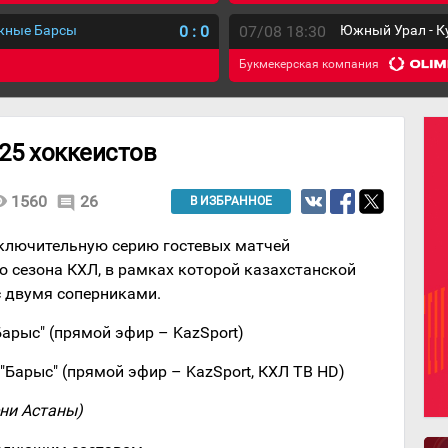
ежные Барсы
0
:
0
07/08 18:30
Южный Урал - К
Букмекерская компания
 25 хоккеистов
lity
1560
26
comment
В ИЗБРАННОЕ
заключительную серию гостевых матчей
о сезона КХЛ, в рамках которой казахстанской
с двумя соперниками.
"Барыс" (прямой эфир – KazSport)
– "Барыс" (прямой эфир – KazSport, КХЛ ТВ HD)
ени Астаны)