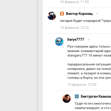
16 февраля, 11:52
Виктор Коронец
#
сегодня будет очередной "треу
16 февраля, 12:22
barys7777
#
Раз говорим здесь только
мнение -комментарий одно
stangaru777 16 минут наз
парадоксальная ситуация 
соперника, давит на психик
ломает, а лазарет в кома
головы и борта, но эти гр
16 февраля, 12:50
Бектурган Казыха
Судя по его многочи
симпатизирует, и что