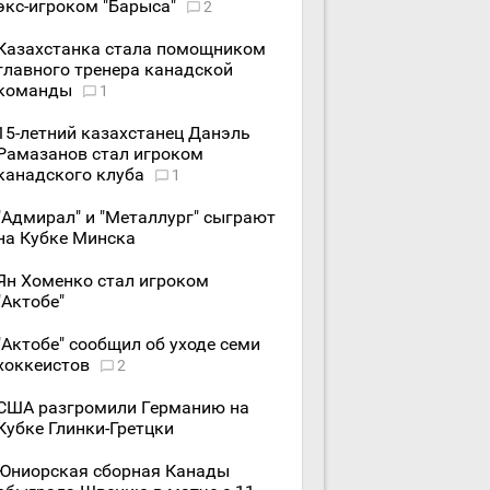
экс-игроком "Барыса"
2
Казахстанка стала помощником
главного тренера канадской
команды
1
15-летний казахстанец Данэль
Рамазанов стал игроком
канадского клуба
1
"Адмирал" и "Металлург" сыграют
на Кубке Минска
Ян Хоменко стал игроком
"Актобе"
"Актобе" сообщил об уходе семи
хоккеистов
2
США разгромили Германию на
Кубке Глинки-Гретцки
Юниорская сборная Канады