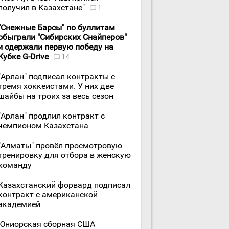
получил в Казахстане"
1
"Снежные Барсы" по буллитам
обыграли "Сибирских Снайперов"
и одержали первую победу на
Кубке G-Drive
14
"Арлан" подписал контракты с
тремя хоккеистами. У них две
шайбы на троих за весь сезон
"Арлан" продлил контракт с
чемпионом Казахстана
"Алматы" провёл просмотровую
тренировку для отбора в женскую
команду
Казахстанский форвард подписал
контракт с американской
академией
Юниорская сборная США