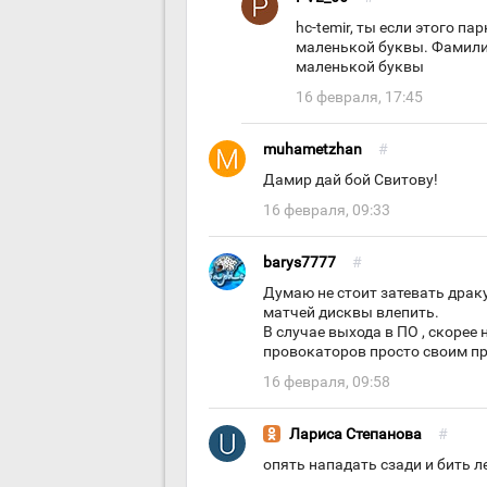
hc-temir, ты если этого п
маленькой буквы. Фамилия
маленькой буквы
16 февраля, 17:45
muhametzhan
#
Дамир дай бой Свитову!
16 февраля, 09:33
barys7777
#
Думаю не стоит затевать драку
матчей дисквы влепить.
В случае выхода в ПО , скорее
провокаторов просто своим пр
16 февраля, 09:58
Лариса Степанова
#
опять нападать сзади и бить 