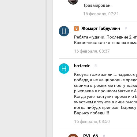
Травмирован.
16 февраля, 07:31
Жомарт Габдуллин
#
Ребятам удачи. Последние 2 и
Какая-никакая - это наша кома
16 февраля, 08:37
hc-temir
#
Клоуна тоже взяли....надеюсь
победу, а не на цирковые пред
своими стремными поступками.
рыспаева в прошлом матче с 
Когда уже наступит время и о Б
участием клоунов в лице рыспа
когда нибудь принесет Барысу
Барысу победы!!!
16 февраля, 08:50
PVL_66
#