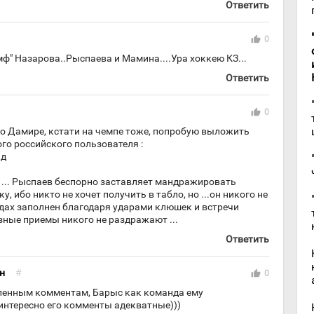
Ответить
thumb_up
0
мф" Назарова..Рыспаева и Мамина....Ура хоккею КЗ...
Ответить
thumb_up
0
 о Дамире, кстати на чемпе тоже, попробую выложить
го российского пользователя :
ад
... Рыспаев беспорно заставляет мандражировать
у, ибо никто не хочет получить в табло, но ...он никого не
ндах заполнен благодаря ударами клюшек и встречи
язные приемы никого не раздражают ...
Ответить
н
#
thumb_up
0
сленным комментам, Барыс как команда ему
 интересно его комменты адекватные)))