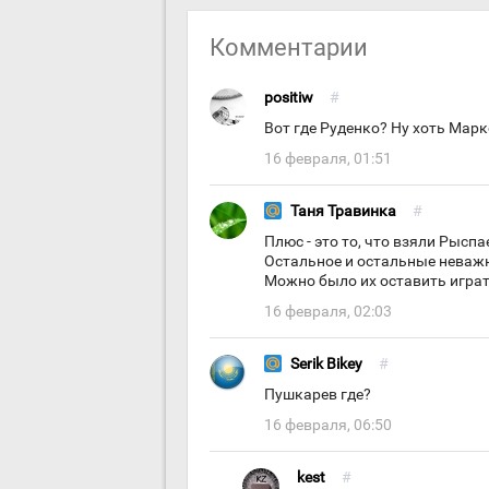
Комментарии
positiw
#
Вот где Руденко? Ну хоть Марк
16 февраля, 01:51
Таня Травинка
#
Плюс - это то, что взяли Рыспа
Остальное и остальные неважн
Можно было их оставить играт
16 февраля, 02:03
Serik Bikey
#
Пушкарев где?
16 февраля, 06:50
kest
#