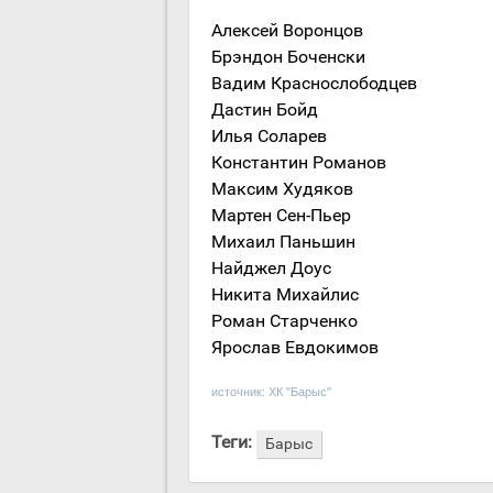
Алексей Воронцов
Брэндон Боченски
Вадим Краснослободцев
Дастин Бойд
Илья Соларев
Константин Романов
Максим Худяков
Мартен Сен-Пьер
Михаил Паньшин
Найджел Доус
Никита Михайлис
Роман Старченко
Ярослав Евдокимов
источник:
ХК "Барыс"
Теги:
Барыс