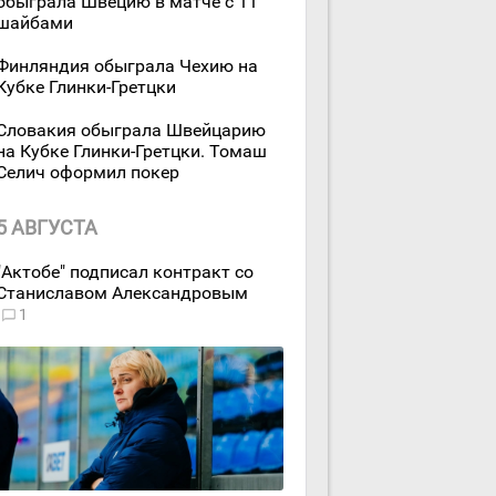
обыграла Швецию в матче с 11
шайбами
Финляндия обыграла Чехию на
Кубке Глинки-Гретцки
Словакия обыграла Швейцарию
на Кубке Глинки-Гретцки. Томаш
Селич оформил покер
5 АВГУСТА
"Актобе" подписал контракт со
Станиславом Александровым
1