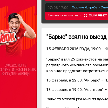
07/08 17:00
Омские Ястребы - Сн
Букмекерская компания
"Барыс" взял на выезд
visibi
15 ФЕВРАЛЯ 2016 ГОДА, 19:00
"Барыс" взял 25 хоккеистов на 
регулярного чемпионата восьмог
команде предстоит встретиться 
16 февраля, в 22:00. "Ак Барс" – 
18 февраля, в 19:00. "Авангард" 
(начало матчей указано по врем