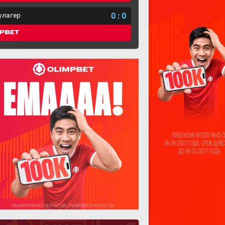
улагер
0
:
0