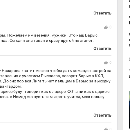
Ответить
thumb_up
0
гры. Пожелаем им везения, мужики. Это наш Барыс.
нда. Сегодня она такая и сразу другой не станет.
Ответить
thumb_up
0
 у Назарова хватит мозгов чтобы дать команде настрой на
ставления с участием Рыспаева, позорит Барыс в КХЛ,
 До сих пор вся Лига тычит пальцем в Барыс за выходку
Авангардом.
арысе будут говорит как о лидере КХЛ а ни как о цирке с
ева. в Номад его пусть там играть учится, мож пользу
.
Ответить
thumb_up
0