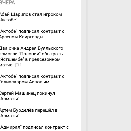
ВЧЕРА
Абай Шарипов стал игроком
"Актобе"
"Актобе" подписал контракт с
Арсеном Каиргелды
Два очка Андрея Буяльского
помогли "Полонии" обыграть
"Ястшембе" в предсезонном
матче
1
"Актобе" подписал контракт с
Галиаскаром Аиповым
Сергей Машинец покинул
"Алматы"
Артём Бурделёв перешёл в
"Алматы"
"Адмирал" подписал контракт с