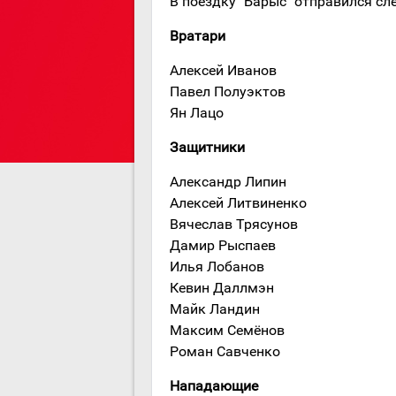
В поездку "Барыс" отправился с
Вратари
Алексей Иванов
Павел Полуэктов
Ян Лацо
Защитники
Александр Липин
Алексей Литвиненко
Вячеслав Трясунов
Дамир Рыспаев
Илья Лобанов
Кевин Даллмэн
Майк Ландин
Максим Семёнов
Роман Савченко
Нападающие