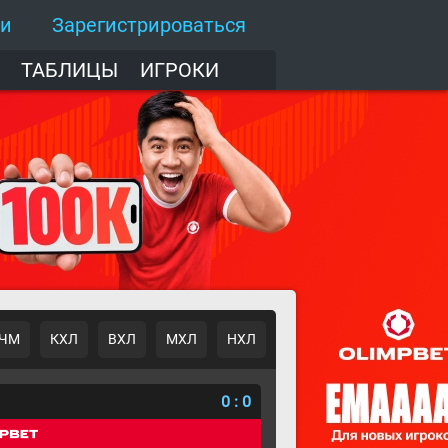
ти
Зарегистрироваться
ТАБЛИЦЫ
ИГРОКИ
ЧМ
КХЛ
ВХЛ
МХЛ
НХЛ
о
0
:
0