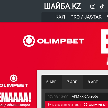
ШАЙБА.KZ
КХЛ
PRO / JASTAR
6 АВГ.
7 АВГ.
8 АВГ.
07/08 13:00
АКМ - ХК Актобе
Букмекерская компания