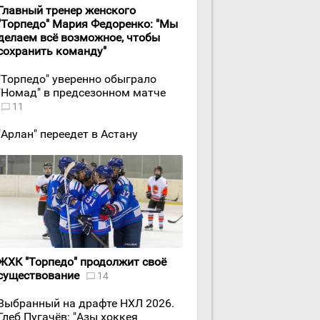
Главный тренер женского
"Торпедо" Мария Федоренко: "Мы
делаем всё возможное, чтобы
сохранить команду"
"Торпедо" уверенно обыграло
"Номад" в предсезонном матче
11
"Арлан" переедет в Астану
ЖХК "Торпедо" продолжит своё
существование
14
Выбранный на драфте НХЛ 2026.
Глеб Пугачёв: "Азы хоккея