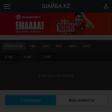
menu
perm_identity
ШАЙБА.KZ
ИЗБРАННОЕ
ЧМ
КХЛ
ВХЛ
МХЛ
НХЛ
5 АВГ.
6 АВГ.
7 АВГ.
В этот день нет матчей
Страница
Все новости