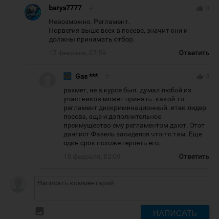
barys7777
#
thumb_up
0
Невозможно. Регламент.
Норвегия выше всех в посеве, значит они и
должны принимать отбор.
17 февраля, 07:59
Ответить
Gas ***
#
thumb_up
0
рахмет, не в курсе был. думал любой из
участников может принять. какой-то
регламент дискриминационный. итак лидер
посева, еще и дополнительное
преимущество ему регламентом дают. Этот
дантист Фазель засиделся что-то там. Еще
один срок похоже терпеть его.
18 февраля, 02:09
Ответить
insert_photo
НАПИСАТЬ