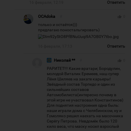
16 февраля, 12:19
Ответить
OCAdoka
#
thumb_up
0
только и остаётся)))
предлагаю поностальгировать)
16 февраля, 17:13
Ответить
Николай **
#
thumb_up
0
РАРИТЕТ!!! Какие вратари; Бородулин,
молодой Виталик Еремеев, наш супер
Лёня Шиляев на закате карьеры!
Звёздный состав Торпедо и один из
сильнейших составов
Автомобилиста(интересно почему в
этой игре не участвовал Константинов)
Для поднятия настроения одна быль:
наши играли дома с Челябинском, ну и
Гомоляко решил наехать на масочника
Серёгу Петрова. Невдомёк было 120
кило веса, что маску носил взрослый