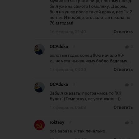
мужик из-за травм лица, поэтому наезд
был уже на самого Гомоляку. Дворец
был на ушах после такой драки, вес 1к 2
почти. И вообще, это золотая школа по
70-м годам!
16 февраля, 21:49
Ответить
OCAdoka
#
thumb_up
0
золотые годы: конец 80-х начало 90-
х...не чета нынешнему бабло-бедламу...
17 февраля, 04:30
Ответить
OCAdoka
#
thumb_up
0
Забыл сказать: программка-то "ХК
Булат" (Темиртау), не устинская :-))
17 февраля, 06:08
Ответить
roktsoy
#
thumb_up
0
оса зараза. и так печально