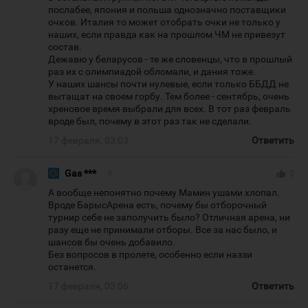
послабее, япония и польша однозначно поставщики
очков. Италия то может отобрать очки не только у
наших, если правда как на прошлом ЧМ не привезут
состав.
Дежавю у беларусов - те же словенцы, что в прошлый
раз их с олимпиадой обломали, и дания тоже.
У наших шансы почти нулевые, если только ББДД не
вытащат на своем горбу. Тем более - сентябрь, очень
хреновое время выбрали для всех. В тот раз февраль
вроде был, почему в этот раз так не сделали.
17 февраля, 03:03
Ответить
Gas ***
#
thumb_up
0
А вообще непонятно почему Мамин ушами хлопал.
Вроде БарысАрена есть, почему бы отборочный
турнир себе не заполучить было? Отличная арена, ни
разу еще не принимали отборы. Все за нас было, и
шансов бы очень добавило.
Без вопросов в пролете, особенно если наззи
останется.
17 февраля, 03:06
Ответить