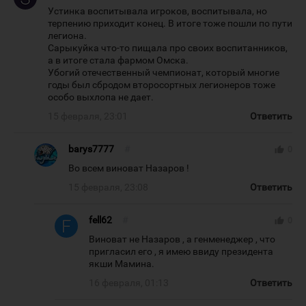
Устинка воспитывала игроков, воспитывала, но
терпению приходит конец. В итоге тоже пошли по пути
легиона.
Сарыкуйка что-то пищала про своих воспитанников,
а в итоге стала фармом Омска.
Убогий отечественный чемпионат, который многие
годы был сбродом второсортных легионеров тоже
особо выхлопа не дает.
15 февраля, 23:01
Ответить
barys7777
#
thumb_up
0
Во всем виноват Назаров !
15 февраля, 23:08
Ответить
fell62
#
thumb_up
0
Виноват не Назаров , а генменеджер , что
пригласил его , я имею ввиду президента
якши Мамина.
16 февраля, 01:13
Ответить