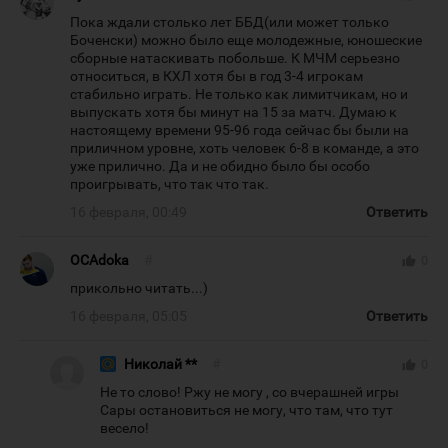
Пока ждали столько лет ББД(или может только
Боченски) можно было еще молодежные, юношеские
сборные натаскивать побольше. К МЧМ серьезно
относиться, в КХЛ хотя бы в год 3-4 игрокам
стабильно играть. Не только как лимитчикам, но и
выпускать хотя бы минут на 15 за матч. Думаю к
настоящему времени 95-96 года сейчас бы были на
приличном уровне, хоть человек 6-8 в команде, а это
уже прилично. Да и не обидно было бы особо
проигрывать, что так что так.
16 февраля, 00:49
Ответить
OCAdoka
#
thumb_up
0
прикольно читать...)
16 февраля, 05:05
Ответить
Николай **
#
thumb_up
0
Не то слово! Ржу не могу , со вчерашней игры
Сары остановиться не могу, что там, что тут
весело!