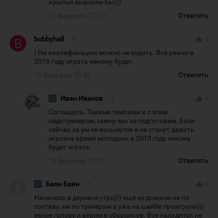
крылья выросли бы)))
15 февраля, 22:20
Ответить
bobbyhall
#
thumb_up
0
) На квалификацию можно не ездить. Всё равно в
2018 году играть некому будет.
15 февраля, 21:42
Ответить
Иван Иванов
#
thumb_up
0
Соглашусь. Такими темпами и с этим
недотренером, смену мы не подготовим. Если
сейчас за ум не возьмутся и не станут давать
игровое время молодым, в 2018 году некому
будет играть.
15 февраля, 21:51
Ответить
Баян Баян
#
thumb_up
0
Началось в деревне утро))) ещё не дожили ни по
составу, ни по тренерам а уже на шайбе проиграли)))
выше голову и верим в сборников. Все наладится не