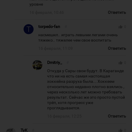
уровне
16 февраля, 10:46
Ответить
torpedo-fan
#
thumb_up
0
насмешил.. играть левыми легами очень
тяжеко.. тяжелее чем свое воспитать
16 февраля, 11:09
Ответить
Dmitriy_
#
thumb_up
0
Откуда у Сары свои будут. В Караганде
что ни на есть самая настоящая
хоккейна разруха была... Хоккеем
относительно недавно плотно взялись ,
через несколько лет можно требовать
результат. Сейчас же это просто пустой
трёп, хотя прогресс уже
проглядывается.
16 февраля, 12:25
Ответить
TyK
#
thumb_up
0