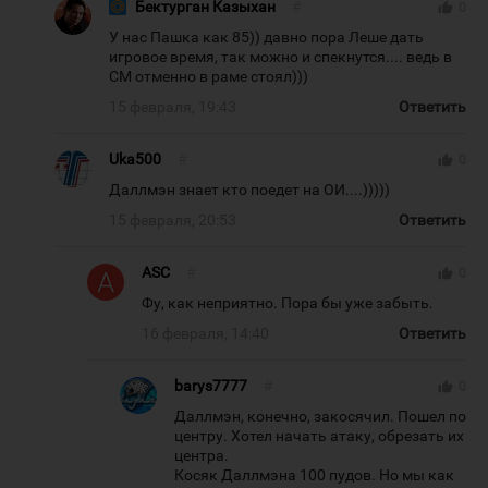
Бектурган Казыхан
#
thumb_up
0
У нас Пашка как 85)) давно пора Леше дать
игровое время, так можно и спекнутся.... ведь в
СМ отменно в раме стоял)))
15 февраля, 19:43
Ответить
Uka500
#
thumb_up
0
Даллмэн знает кто поедет на ОИ....)))))
15 февраля, 20:53
Ответить
ASC
#
thumb_up
0
Фу, как неприятно. Пора бы уже забыть.
16 февраля, 14:40
Ответить
barys7777
#
thumb_up
0
Даллмэн, конечно, закосячил. Пошел по
центру. Хотел начать атаку, обрезать их
центра.
Косяк Даллмэна 100 пудов. Но мы как