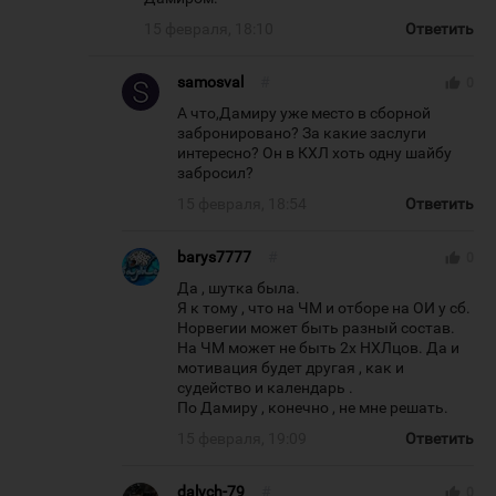
15 февраля, 18:10
Ответить
samosval
#
thumb_up
0
А что,Дамиру уже место в сборной
забронировано? За какие заслуги
интересно? Он в КХЛ хоть одну шайбу
забросил?
15 февраля, 18:54
Ответить
barys7777
#
thumb_up
0
Да , шутка была.
Я к тому , что на ЧМ и отборе на ОИ у сб.
Норвегии может быть разный состав.
На ЧМ может не быть 2х НХЛцов. Да и
мотивация будет другая , как и
судейство и календарь .
По Дамиру , конечно , не мне решать.
15 февраля, 19:09
Ответить
dalych-79
#
thumb_up
0