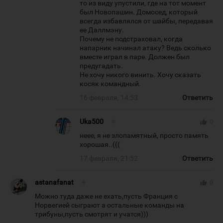
то из виду упустили, где на тот момент
был Новопашин. Домосед, который
всегда избавлялся от шайбы, передавая
ее Даллмэну.
Почему не подстраховал, когда
напарник начинал атаку? Ведь сколько
вместе играл в паре. Должен был
предугадать.
Не хочу никого винить. Хочу сказать
косяк командный.
16 февраля, 14:53
Ответить
Uka500
#
thumb_up
0
неее, я не злопамятный, просто память
хорошая..(((
17 февраля, 21:52
Ответить
astanafanat
#
thumb_up
0
Можно туда даже не ехать,пусть Франция с
Норвегией сыграют а остальные команды на
трибуны,пусть смотрят и учатся)))