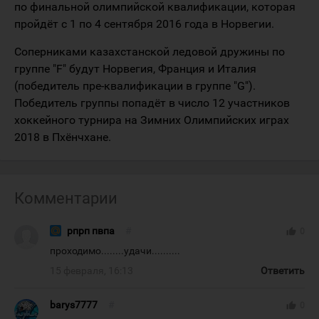
по финальной олимпийской квалификации, которая
пройдёт с 1 по 4 сентября 2016 года в Норвегии.
Соперниками казахстанской ледовой дружины по
группе "F" будут Норвегия, Франция и Италия
(победитель пре-квалификации в группе "G").
Победитель группы попадёт в число 12 участников
хоккейного турнира на Зимних Олимпийских играх
2018 в Пхёнчхане.
Комментарии
рпрп пвпа
#
thumb_up
0
проходимо........удачи..........
15 февраля, 16:13
Ответить
barys7777
#
thumb_up
0