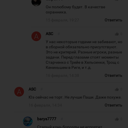
Он полюбому будет. В качестве
охранника.
15 февраля, 19:27
Ответить
ASC
#
thumb_up
0
У нас некоторые годами не забивают, но
в сборной обязательно присутствуют.
Это не критерий. Разные игроки, разные
задачи. Перед глазами стоят моменты
Старченко с Трейе в Хельсинки, Трощ с
Кениньшем в Риге, и т.д.
16 февраля, 14:38
Ответить
ASC
#
thumb_up
0
Юэ сейчас не торт. Не лучше Паши. Даже похуже.
16 февраля, 14:34
Ответить
barys7777
#
thumb_up
0
Старый конь борозды не испортит