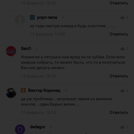
15 февраля, 18:00
Ответить
рпрп пвпа
#
thumb_up
0
ну тада смотри намад и будь счастлив.........
15 февраля, 18:09
Ответить
SanO
#
thumb_up
0
Норвегия и лягушки нам вряд ли по зубам. Если всех
амеров собрать, то может быть, что то и получиться.
Без них делать нечего.
15 февраля, 18:20
Ответить
Виктор Коронец
#
thumb_up
0
да уж проблемы...не рожает земля кз великих
хокков....один Барыс велик....
15 февраля, 18:34
Ответить
dedegor
#
thumb_up
0