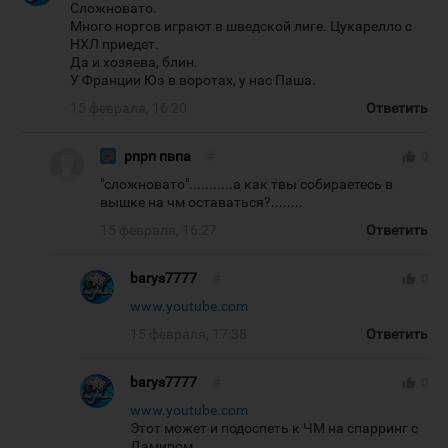
Сложновато.
Много норгов играют в шведской лиге. Цукарелло с
НХЛ приедет.
Да и хозяева, блин.
У Франции Юэ в воротах, у нас Паша.
15 февраля, 16:20
Ответить
рпрп пвпа
#
thumb_up
0
"сложновато"...........а как твы собираетесь в
вышке на чм оставаться?........
15 февраля, 16:27
Ответить
barys7777
#
thumb_up
0
www.youtube.com
15 февраля, 17:38
Ответить
barys7777
#
thumb_up
0
www.youtube.com
Этот может и подоспеть к ЧМ на спарринг с
Дамиром.