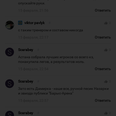
опускайте руки.
15 февраля, 21:56
Ответить
viktor pavlyk
#
thumb_up
0
с таким тренером и составом никогда
15 февраля, 22:17
Ответить
Scarabey
#
thumb_up
0
Астана собрала лучших игроков со всего кз,
понакупила легов, а результатов ноль.
15 февраля, 22:54
Ответить
Scarabey
#
thumb_up
0
Зато есть Дамирка - наше все, ручной песик Назарки
и звизда публики "Барыс-Арена"
15 февраля, 22:57
Ответить
Scarabey
#
thumb_up
0