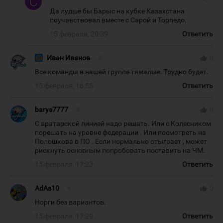
Да лудше бы Барыс на кубке Казахстана
поучавствовал вместе с Сарой и Торпедо.
15 февраля, 20:39
Ответить
Иван Иванов
#
thumb_up
0
Все команды в нашей группе тяжелые. Трудно будет.
15 февраля, 16:55
Ответить
barys7777
#
thumb_up
0
С вратарской линией надо решать. Или с Колесником
порешать на уровне федерации . Или посмотреть на
Полошкова в ПО . Если нормально отыграет , может
рискнуть основным попробовать поставить на ЧМ.
15 февраля, 17:23
Ответить
AdAs10
#
thumb_up
0
Норги без вариантов.
15 февраля, 17:29
Ответить