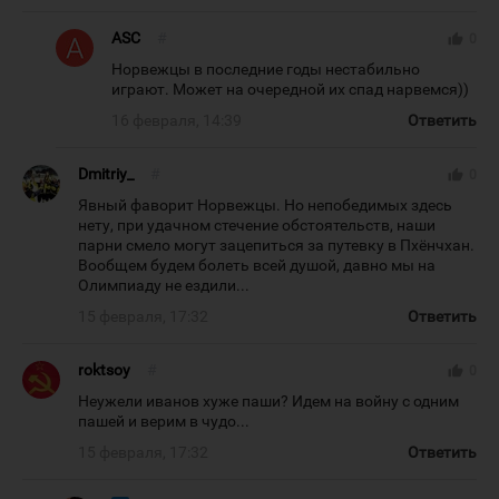
ASC
#
thumb_up
0
Норвежцы в последние годы нестабильно
играют. Может на очередной их спад нарвемся))
16 февраля, 14:39
Ответить
Dmitriy_
#
thumb_up
0
Явный фаворит Норвежцы. Но непобедимых здесь
нету, при удачном стечение обстоятельств, наши
парни смело могут зацепиться за путевку в Пхёнчхан.
Вообщем будем болеть всей душой, давно мы на
Олимпиаду не ездили...
15 февраля, 17:32
Ответить
roktsoy
#
thumb_up
0
Неужели иванов хуже паши? Идем на войну с одним
пашей и верим в чудо...
15 февраля, 17:32
Ответить