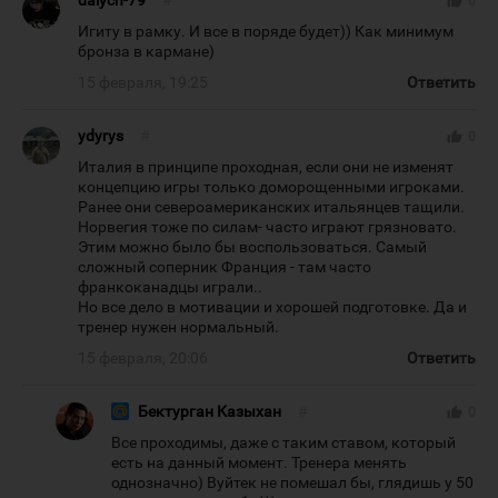
dalych-79
#
thumb_up
0
Игиту в рамку. И все в поряде будет)) Как минимум
бронза в кармане)
15 февраля, 19:25
Ответить
ydyrys
#
thumb_up
0
Италия в принципе проходная, если они не изменят
концепцию игры только доморощенными игроками.
Ранее они североамериканских итальянцев тащили.
Норвегия тоже по силам- часто играют грязновато.
Этим можно было бы воспользоваться. Самый
сложный соперник Франция - там часто
франкоканадцы играли..
Но все дело в мотивации и хорошей подготовке. Да и
тренер нужен нормальный.
15 февраля, 20:06
Ответить
Бектурган Казыхан
#
thumb_up
0
Все проходимы, даже с таким ставом, который
есть на данный момент. Тренера менять
однозначно) Вуйтек не помешал бы, глядишь у 50