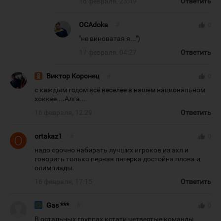
16 февраля, 23:49
Ответить
OCAdoka
#
thumb_up
0
"не виноватая я...")
17 февраля, 04:27
Ответить
Виктор Коронец
#
thumb_up
0
с каждым годом всё веселее в нашем национальном
хоккее....Алга...
16 февраля, 12:29
Ответить
ortakaz1
#
thumb_up
0
надо срочно набирать лучших игроков из ахл и
говорить только первая пятерка достойна плова и
олимпиады.
16 февраля, 17:15
Ответить
Gas ***
#
thumb_up
0
В остальных группах кстати четвертые команды