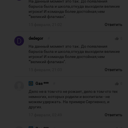
На данный момент это так. До появления
барыса была и школа,откуда выходили великие
игроки! И команда более достойная,чем
""великий флагман".
15 февраля, 21:02
Ответить
dedegor
#
thumb_up
0
На данный момент это так. До появления
барыса была и школа,откуда выходили великие
игроки! И команда более достойная,чем
""великий флагман".
15 февраля, 21:03
Ответить
Gas ***
#
thumb_up
0
Дело не в том что не рожает, дело в том что тех
немногих, которых родили и воспитали - не
можем удержать. На примере Сергиенко, и
других.
17 февраля, 02:49
Ответить