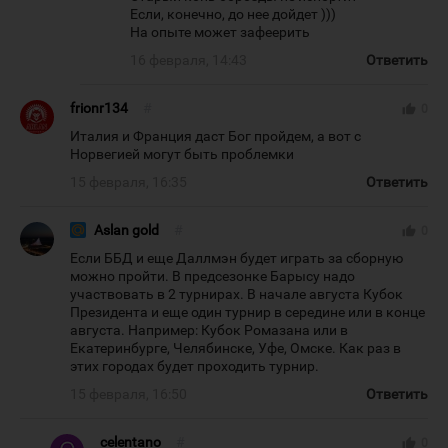
Если, конечно, до нее дойдет )))
На опыте может зафеерить
16 февраля, 14:43
Ответить
frionr134
#
thumb_up
0
Италия и Франция даст Бог пройдем, а вот с
Норвегией могут быть проблемки
15 февраля, 16:35
Ответить
Aslan gold
#
thumb_up
0
Если ББД и еще Даллмэн будет играть за сборную
можно пройти. В предсезонке Барысу надо
участвовать в 2 турнирах. В начале августа Кубок
Президента и еще один турнир в середине или в конце
августа. Например: Кубок Ромазана или в
Екатеринбурге, Челябинске, Уфе, Омске. Как раз в
этих городах будет проходить турнир.
15 февраля, 16:50
Ответить
celentano
#
thumb_up
0