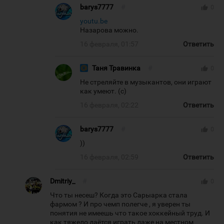
barys7777
#
thumb_up
0
youtu.be
Назарова можно.
16 февраля, 01:57
Ответить
Таня Травинка
#
thumb_up
0
Не стреляйте в музыкантов, они играют
как умеют. (с)
16 февраля, 02:22
Ответить
barys7777
#
thumb_up
0
))
16 февраля, 02:59
Ответить
Dmitriy_
#
thumb_up
0
Что ты несеш? Когда это Сарыарка стала
фармом ? И про чемп полегче , я уверен ты
понятия не имеешь что такое хоккейный труд. И
как тяжело даётся играть даже на местном