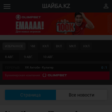
menu
perm_identity
ШАЙБА.KZ
ИЗБРАННОЕ
ЧМ
КХЛ
ВХЛ
МХЛ
НХЛ
8 АВГ.
9 АВГ.
10 АВГ.
ПЕРЕРЫВ
ХК Актобе - Кулагер
0
:
1
Букмекерская компания
Страница
Все новости