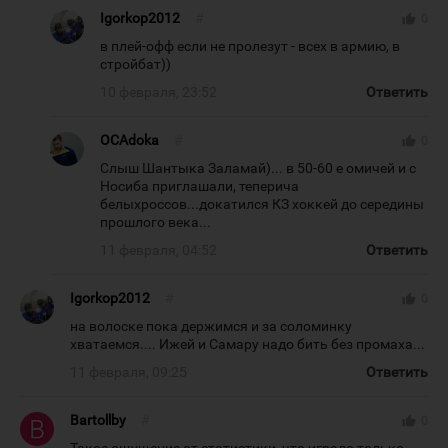
Igorkop2012
#
thumb_up
0
в плей-офф если не пролезут - всех в армию, в
стройбат))
10 февраля, 23:52
Ответить
OCAdoka
#
thumb_up
0
Слыш Шантыка Заламай)... в 50-60 е омичей и с
Носиба приглашали, теперича
белыхроссов...докатился КЗ хоккей до середины
прошлого века...
11 февраля, 04:52
Ответить
Igorkop2012
#
thumb_up
0
на волоске пока держимся и за соломинку
хватаемся.... Ижей и Самару надо бить без промаха...
11 февраля, 09:25
Ответить
Bartollby
#
thumb_up
0