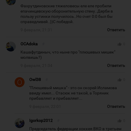
Фахрутдиновские тяжеловесы еле еле пробили
епачинцевскую оборонительную стену..Дерби в
пользу устинки получилось..Но счет 0:0 был бы
справедливей..))С победой.
9 февраля, 21:31
Ответить
OCAdoka
#
thumb_up
0
Кашафутдиныч, что ныне про "плюшевых мишек"
молвишь?)
9 февраля, 21:34
Ответить
Owl38
#
thumb_up
0
"Плюшевый мишка" - это он скорей Исламова
ввиду имел... Стасюк не такой, а Торяник
прибавляет и прибавляет...
9 февраля, 22:01
Ответить
Igorkop2012
#
thumb_up
0
Председатель федерации хоккея ВКО в третьем