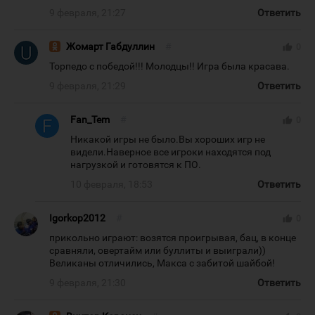
9 февраля, 21:27
Ответить
Жомарт Габдуллин
#
thumb_up
0
Торпедо с победой!!! Молодцы!! Игра была красава.
9 февраля, 21:29
Ответить
Fan_Tem
#
thumb_up
0
Никакой игры не было.Вы хороших игр не
видели.Наверное все игроки находятся под
нагрузкой и готовятся к ПО.
10 февраля, 18:53
Ответить
Igorkop2012
#
thumb_up
0
прикольно играют: возятся проигрывая, бац, в конце
сравняли, овертайм или буллиты и выиграли))
Великаны отличились, Макса с забитой шайбой!
9 февраля, 21:30
Ответить