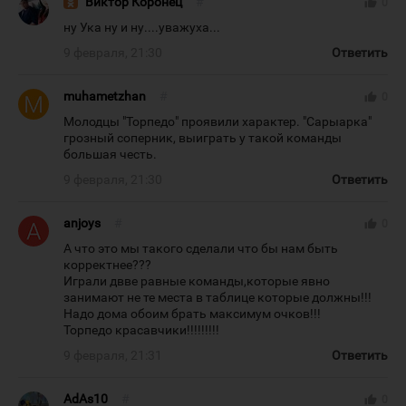
Виктор Коронец
#
thumb_up
0
ну Ука ну и ну....уважуха...
9 февраля, 21:30
Ответить
muhametzhan
#
thumb_up
0
Молодцы "Торпедо" проявили характер. "Сарыарка"
грозный соперник, выиграть у такой команды
большая честь.
9 февраля, 21:30
Ответить
anjoys
#
thumb_up
0
А что это мы такого сделали что бы нам быть
корректнее???
Играли двве равные команды,которые явно
занимают не те места в таблице которые должны!!!
Надо дома обоим брать максимум очков!!!
Торпедо красавчики!!!!!!!!!
9 февраля, 21:31
Ответить
AdAs10
#
thumb_up
0