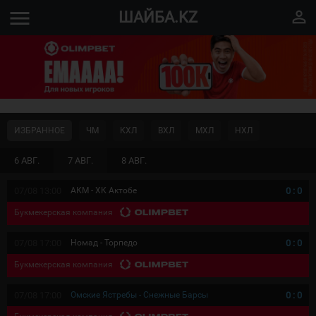
menu
perm_identity
ШАЙБА.KZ
ИЗБРАННОЕ
ЧМ
КХЛ
ВХЛ
МХЛ
НХЛ
6 АВГ.
7 АВГ.
8 АВГ.
07/08 13:00
АКМ - ХК Актобе
0
:
0
Букмекерская компания
07/08 17:00
Номад - Торпедо
0
:
0
Букмекерская компания
07/08 17:00
Омские Ястребы - Снежные Барсы
0
:
0