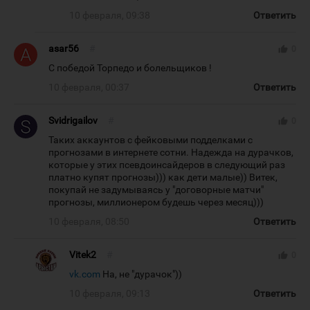
10 февраля, 09:38
Ответить
asar56
#
thumb_up
0
С победой Торпедо и болельщиков !
10 февраля, 00:37
Ответить
Svidrigailov
#
thumb_up
0
Таких аккаунтов с фейковыми подделками с
прогнозами в интернете сотни. Надежда на дурачков,
которые у этих псевдоинсайдеров в следующий раз
платно купят прогнозы))) как дети малые)) Витек,
покупай не задумываясь у "договорные матчи"
прогнозы, миллионером будешь через месяц)))
10 февраля, 08:50
Ответить
Vitek2
#
thumb_up
0
vk.com
На, не "дурачок"))
10 февраля, 09:13
Ответить