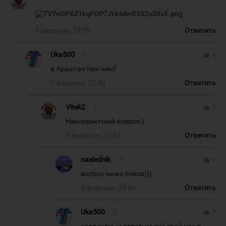
9 февраля, 23:28
Ответить
Uka500
#
thumb_up
0
а Арыстан при чем?
9 февраля, 23:43
Ответить
Vitek2
#
thumb_up
0
Некорректный вопрос:)
9 февраля, 23:52
Ответить
naslednik
#
thumb_up
0
вопрос ниже пояса)))
9 февраля, 23:54
Ответить
Uka500
#
thumb_up
0