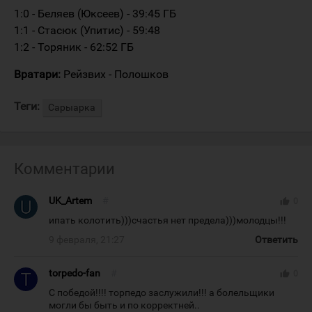
1:0 - Беляев (Юксеев) - 39:45 ГБ
1:1 - Стасюк (Упитис) - 59:48
1:2 - Торяник - 62:52 ГБ
Вратари:
Рейзвих - Полошков
Теги:
Сарыарка
Комментарии
UK_Artem
#
thumb_up
0
ипать колотить)))счастья нет предела)))молодцы!!!
9 февраля, 21:27
Ответить
torpedo-fan
#
thumb_up
0
С победой!!!! торпедо заслужили!!! а болельщики
могли бы быть и по корректней..