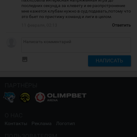
пахло,была интересная напряженная игра до
последних секунд,а за клевету и ее распрстронение
мне кажется клубам нужно в суд подавать,потому что
это бьет по пристижу команд и лиги в целом.
11 февраля, 02:13
Ответить
insert_photo
НАПИСАТЬ
ПАРТНЁРЫ
О НАС
Контакты
Реклама
Логотип
ПОЛЬЗОВАТЕЛЯМ