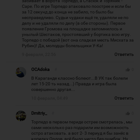
забивает в ворота Торпедо, а Стасюк и Торяник -
Саре. По игре Торпедо атаковало поострее и если бы
за 12 секунд до конца не забило, то было бы
несправедливо. Судьи чудаки ещё те, удаляли не по
делу и не удаляли по делу (в обе стороны). Первое
появление Громова на площадке запомнилось и
унылый Шестаков, простоявший у бортика всю игру.
Торпедо с победой (вот она сладкая месть Мисхата за
Рубин)! Да, молодцы болельщики У-Ка!
9 февраля, 22:56
Ответить
OCAdoka
#
thumb_up
0
В Караганде классно болеют...В УК так болели
лет 15-20 ть назад...) Правда и игра была
совершенно другая...
10 февраля, 04:49
Ответить
Dmitriy_
#
thumb_up
0
Торпедо в первом периде острее смотрелась , мы
сами несколько раз подарили им возможность
остро атаковать. а вот 2- 3 периуд я бы занёс в
копилку Орлов, всё было чисто без ошибок. Ну