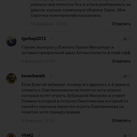
реально все попытки Ука в атаке разбивались на
даволь хорошо слаженную оборону Сары. Мне
Сарочка поинтересней показалась
10 февраля, 18:16
Ответить
Igorkop2012
#
thumb_up
0
Горняк выиграл у Южного Урала-Металлург и
оставил призрачный шанс Алтаю попасть в плей-офф
9 февраля, 23:03
Ответить
kovachevich
#
thumb_up
0
Если Благой забивает почему его держать в 4 звене и
ставить с Смолениновым не понятно есть игроки
которые хотят играть Зубрицкий Манукян а ставят
Ломако который в отпуске Лихотникова который по
какойто причине перестал играть Смоленинова не
понятно эотя тренеру веднее
9 февраля, 23:24
Ответить
Vitek2
#
thumb_up
0