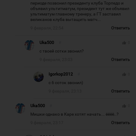
периоде позвонил президенту клуба Торпедо и
объявил ультитматум, президент тут же объявил
ультиматум главному тренеру, а ГТ заставил
великанов клуба вытащить матч...
9 февраля, 22:54
Ответить
Uka500
#
thumb_up
0
с твоей сотки звонил?
9 февраля, 23:03
Ответить
Igorkop2012
#
thumb_up
0
с 6 соток звонил)
9 февраля, 23:13
Ответить
Uka500
#
thumb_up
0
Мишки однако в Каре хотят начать... ёёёё..?
9 февраля, 23:17
Ответить