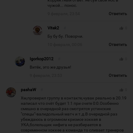
корректный ответ: не суй свой нос в
чужой... понос.
9 февраля, 23:54
Ответить
Vitek2
#
thumb_up
0
Бу бу бу. Поворчи.
10 февраля, 00:06
Ответить
Igorkop2012
#
thumb_up
0
Витёк, это же друзья!
9 февраля, 23:53
Ответить
pashaW
#
thumb_up
0
Хм,проверил группу в контакте,чувак реально в 20.19
написал что счёт будет 1:1 при счете 0:0.Особенно
смешно в очередной раз смотрятся устинские
"спецы"-валидольный матч и т.д.В очередной раз
убеждаюсь в огромном кризисе хоккея в
УКА,болельщик нифига не разбирается в
современном хоккее а команда то сливает тренеров