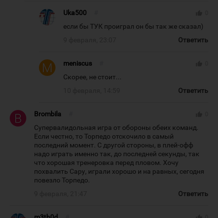
Uka500
#
thumb_up
0
если бы ТУК проиграл он бы так же сказал)
9 февраля, 23:07
Ответить
meniscus
#
thumb_up
0
Cкорее, не стоит...
10 февраля, 14:59
Ответить
Brombila
#
thumb_up
0
Супервалидольная игра от обороны обеих команд.
Если честно, то Торпедо отскочило в самый
последний момент. С другой стороны, в плей-офф
надо играть именно так, до последней секунды, так
что хорошая тренеровка перед пловом. Хочу
похвалить Сару, играли хорошо и на равных, сегодня
повезло Торпедо.
9 февраля, 21:47
Ответить
m3th0d
#
thumb_up
0