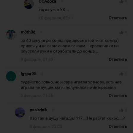
OCAdoka
#
thumb_up
0
тогда уж в УК...
10 февраля, 05:11
Ответить
m3th0d
#
thumb_up
0
за 40 секунд до конца пришлось отойти от компа)
прихожу и не верю своим глазам... красавчики не
опустили руки и отработали до конца...
9 февраля, 21:43
Ответить
ig-gor95
#
thumb_up
0
судейство говно, но и сара играла хреново, устинка
играла не лучше. матч получился не интересный.
9 февраля, 21:46
Ответить
naslednik
#
thumb_up
0
Кто так в душу нагадил ??? ...Не растёт кокос....?
9 февраля, 23:03
Ответить