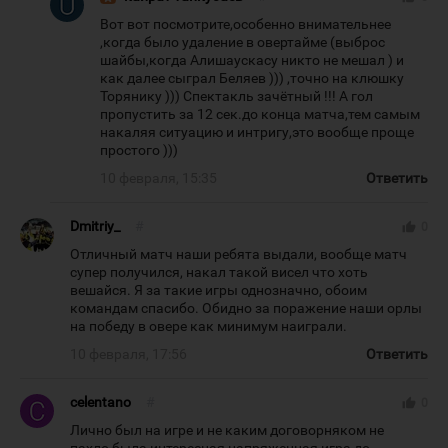
Вот вот посмотрите,особенно внимательнее
,когда было удаление в овертайме (выброс
шайбы,когда Алишаускасу никто не мешал ) и
как далее сыграл Беляев ))) ,точно на клюшку
Торянику ))) Спектакль зачётный !!! А гол
пропустить за 12 сек.до конца матча,тем самым
накаляя ситуацию и интригу,это вообще проще
простого )))
10 февраля, 15:35
Ответить
Dmitriy_
#
thumb_up
0
Отличный матч наши ребята выдали, вообще матч
супер получился, накал такой висел что хоть
вешайся. Я за такие игры однозначно, обоим
командам спасибо. Обидно за поражение наши орлы
на победу в овере как минимум наиграли.
10 февраля, 17:56
Ответить
celentano
#
thumb_up
0
Лично был на игре и не каким договорняком не