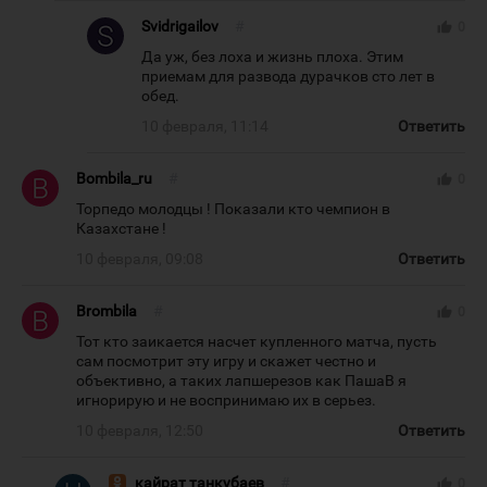
Svidrigailov
#
thumb_up
0
Да уж, без лоха и жизнь плоха. Этим
приемам для развода дурачков сто лет в
обед.
10 февраля, 11:14
Ответить
Bombila_ru
#
thumb_up
0
Торпедо молодцы ! Показали кто чемпион в
Казахстане !
10 февраля, 09:08
Ответить
Brombila
#
thumb_up
0
Тот кто заикается насчет купленного матча, пусть
сам посмотрит эту игру и скажет честно и
объективно, а таких лапшерезов как ПашаВ я
игнорирую и не воспринимаю их в серьез.
10 февраля, 12:50
Ответить
кайрат танкубаев
#
thumb_up
0