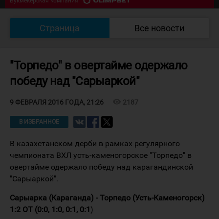
Букмекерская компания
07/08 18:30
Южный Урал - Кулагер
0
:
0
Страница
Все новости
Букмекерская компания
"Торпедо" в овертайме одержало
победу над "Сарыаркой"
visibility
2187
9 ФЕВРАЛЯ 2016 ГОДА, 21:26
В ИЗБРАННОЕ
В казахстанском дерби в рамках регулярного
чемпионата ВХЛ усть-каменогорское "Торпедо" в
овертайме одержало победу над карагандинской
"Сарыаркой".
Сарыарка (Караганда) - Торпедо (Усть-Каменогорск)
1:2 ОТ (0:0, 1:0, 0:1, 0:1
)