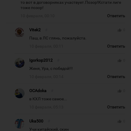
то вот в договорняках участвует.Позор!Кстати лиге
тоже позор!
10 февраля, 00:10
Ответить
Vitek2
#
thumb_up
0
Паш, в ЛС глянь, пожалуйста.
10 февраля, 00:11
Ответить
Igorkop2012
#
thumb_up
0
Женя, Ура, с победой!!!
10 февраля, 00:14
Ответить
OCAdoka
#
thumb_up
0
в КХЛ тоже самое...
10 февраля, 05:13
Ответить
Uka500
#
thumb_up
0
Учи китайский, скин