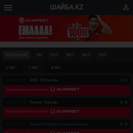
menu
perm_identity
ШАЙБА.KZ
ИЗБРАННОЕ
ЧМ
КХЛ
ВХЛ
МХЛ
НХЛ
6 АВГ.
7 АВГ.
8 АВГ.
07/08 13:00
АКМ - ХК Актобе
0
:
0
Букмекерская компания
07/08 17:00
Номад - Торпедо
0
:
0
Букмекерская компания
07/08 17:00
Омские Ястребы - Снежные Барсы
0
:
0