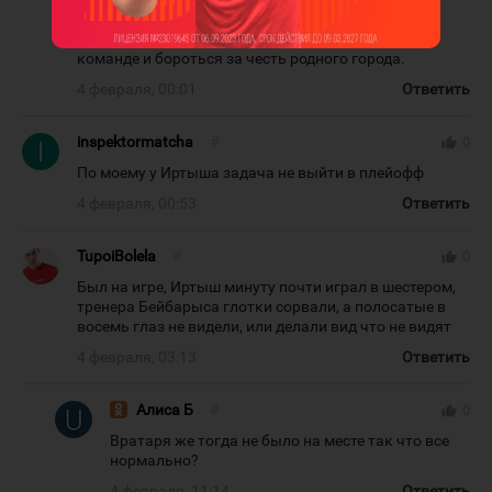
остаеться только надеяться,что возможно скоро
наша молодежь будет все таки играть в своей
команде и бороться за честь родного города.
4 февраля, 00:01
Ответить
inspektormatcha
#
thumb_up
0
По моему у Иртыша задача не выйти в плейофф
4 февраля, 00:53
Ответить
TupoiBolela
#
thumb_up
0
Был на игре, Иртыш минуту почти играл в шестером,
тренера Бейбарыса глотки сорвали, а полосатые в
восемь глаз не видели, или делали вид что не видят
4 февраля, 03:13
Ответить
Алиса Б
#
thumb_up
0
Вратаря же тогда не было на месте так что все
нормально?
4 февраля, 11:14
Ответить