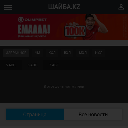
menu
perm_identity
ШАЙБА.KZ
ИЗБРАННОЕ
ЧМ
КХЛ
ВХЛ
МХЛ
НХЛ
5 АВГ.
6 АВГ.
7 АВГ.
В этот день нет матчей
Страница
Все новости