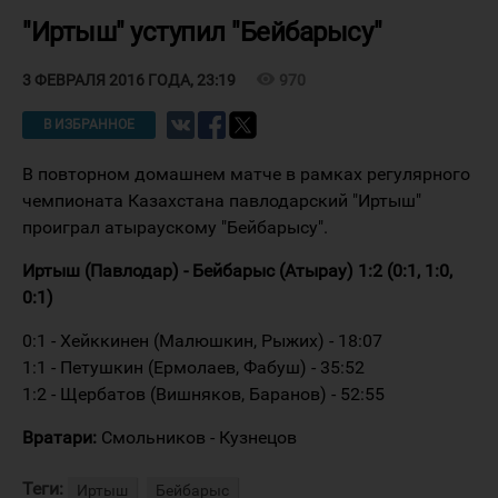
"Иртыш" уступил "Бейбарысу"
visibility
970
3 ФЕВРАЛЯ 2016 ГОДА, 23:19
В ИЗБРАННОЕ
В повторном домашнем матче в рамках регулярного
чемпионата Казахстана павлодарский "Иртыш"
проиграл атыраускому "Бейбарысу".
Иртыш (Павлодар) - Бейбарыс (Атырау) 1:2 (0:1, 1:0,
0:1)
0:1 - Хейккинен (Малюшкин, Рыжих) - 18:07
1:1 - Петушкин (Ермолаев, Фабуш) - 35:52
1:2 - Щербатов (Вишняков, Баранов) - 52:55
Вратари:
Смольников - Кузнецов
Теги:
Иртыш
Бейбарыс