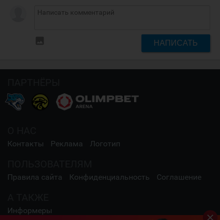
insert_photo
НАПИСАТЬ
ПАРТНЁРЫ
О НАС
Контакты
Реклама
Логотип
ПОЛЬЗОВАТЕЛЯМ
Правила сайта
Конфиденциальность
Соглашение
А ТАКЖЕ
Информеры