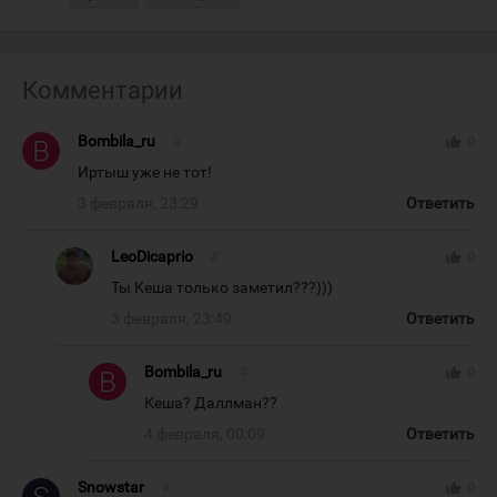
Комментарии
Bombila_ru
#
thumb_up
0
Иртыш уже не тот!
3 февраля, 23:29
Ответить
LeoDicaprio
#
thumb_up
0
Ты Кеша только заметил???)))
3 февраля, 23:49
Ответить
Bombila_ru
#
thumb_up
0
Кеша? Даллман??
4 февраля, 00:09
Ответить
Snowstar
#
thumb_up
0