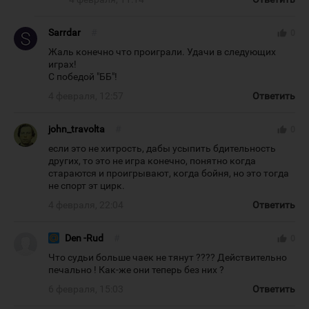
Sarrdar
#
thumb_up
0
Жаль конечно что проиграли. Удачи в следующих
играх!
С победой "ББ"!
4 февраля, 12:57
Ответить
john_travolta
#
thumb_up
0
если это не хитрость, дабы усыпить бдительность
других, то это не игра конечно, понятно когда
стараются и проигрывают, когда бойня, но это тогда
не спорт эт цирк.
4 февраля, 22:04
Ответить
Den -Rud
#
thumb_up
0
Что судьи больше чаек не тянут ???? Действительно
печально ! Как-же они теперь без них ?
6 февраля, 15:03
Ответить