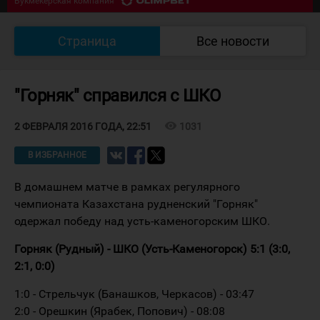
Букмекерская компания
07/08 18:30
Южный Урал - Кулагер
0
:
0
Страница
Все новости
Букмекерская компания
"Горняк" справился с ШКО
visibility
1031
2 ФЕВРАЛЯ 2016 ГОДА, 22:51
В ИЗБРАННОЕ
В домашнем матче в рамках регулярного
чемпионата Казахстана рудненский "Горняк"
одержал победу над усть-каменогорским ШКО.
Горняк (Рудный) - ШКО (Усть-Каменогорск) 5:1 (3:0,
2:1, 0:0)
1:0 - Стрельчук (Банашков, Черкасов) - 03:47
2:0 - Орешкин (Ярабек, Попович) - 08:08