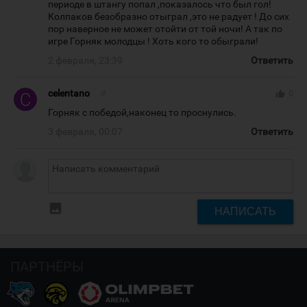
периоде в штангу попал ,показалось что был гол!
Колпаков безобразно отыграл ,это не радует ! До сих
пор наверное не может отойти от той ночи! А так по
игре Горняк молодцы ! Хоть кого то обыграли!
2 февраля, 23:39
Ответить
celentano
#
thumb_up
0
Горняк с победой,наконец то проснулись.
3 февраля, 00:07
Ответить
insert_photo
НАПИСАТЬ
ПАРТНЁРЫ