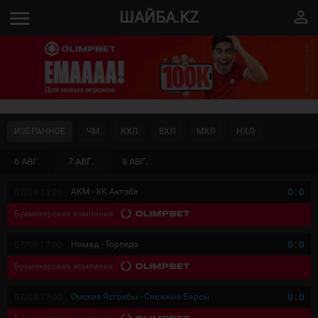
menu
perm_identity
ШАЙБА.KZ
ИЗБРАННОЕ
ЧМ
КХЛ
ВХЛ
МХЛ
НХЛ
6 АВГ.
7 АВГ.
8 АВГ.
07/08 13:00
АКМ - ХК Актобе
0
:
0
Букмекерская компания
07/08 17:00
Номад - Торпедо
0
:
0
Букмекерская компания
07/08 17:00
Омские Ястребы - Снежные Барсы
0
:
0