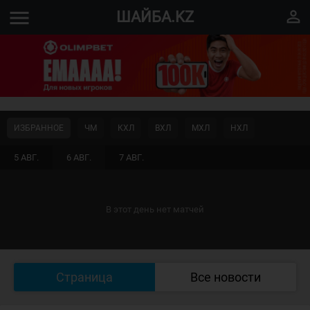
menu
perm_identity
ШАЙБА.KZ
ИЗБРАННОЕ
ЧМ
КХЛ
ВХЛ
МХЛ
НХЛ
5 АВГ.
6 АВГ.
7 АВГ.
В этот день нет матчей
Страница
Все новости